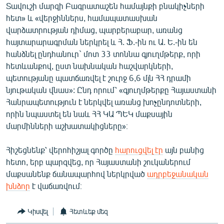
Տավուշի մարզի Բագրատաշեն համայնքի բնակիչների
English
հետ» և «վերջիններս, համապատասխան
Русский
վարձատրության դիմաց, պարբերաբար, առանց
հայտարարագրման ներկրել և Հ. Ֆ.-ին ու Ա. Ե.-ին են
հանձնել ընդհանուր` մոտ 33 տոննա գյուղմթերք, որի
ՀԵՏԵՎԵՔ ՄԵԶ
հետևանքով, ըստ նախնական հաշվարկների,
պետությանը պատճառվել է շուրջ 6,6 մլն ՀՀ դրամի
նյութական վնաս»: Ընդ որում՝ «գյուղմթերքը Հայաստանի
Հանրապետություն է ներկվել առանց խոչընդոտների,
որին նպաստել են նաև ՀՀ ԿԱ ՊԵԿ մաքսային
«Ազատության» բոլոր կայքերը
մարմինների աշխատակիցները»։
Հիշեցնենք՝ վերոհիշյալ գործը
հարուցվել էր
այն բանից
հետո, երբ պարզվեց, որ Հայաստանի շուկաներում
մաքսանենք ճանապարհով ներկրված
ադրբեջանական
խնձոր
է վաճառվում։
Կիսվել
Հետևեք մեզ