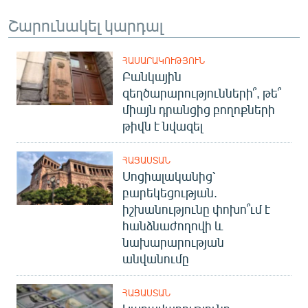
Շարունակել կարդալ
ՀԱՍԱՐԱԿՈՒԹՅՈՒՆ
Բանկային
զեղծարարությունների՞, թե՞
միայն դրանցից բողոքների
թիվն է նվազել
ՀԱՅԱՍՏԱՆ
Սոցիալականից՝
բարեկեցության.
իշխանությունը փոխո՞ւմ է
հանձնաժողովի և
նախարարության
անվանումը
ՀԱՅԱՍՏԱՆ