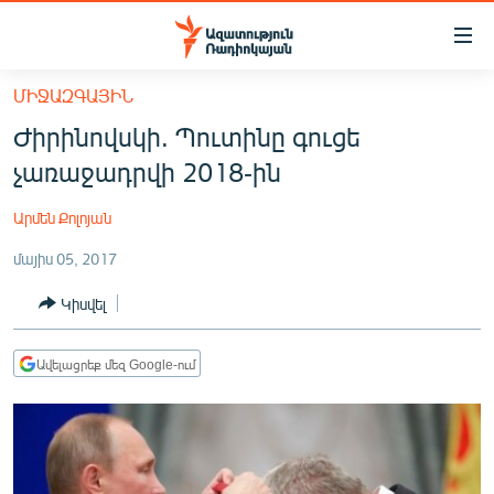
Մատչելիության
հղումներ
Անցնել
ՄԻՋԱԶԳԱՅԻՆ
հիմնական
ԱԶԱՏՈՒԹՅՈՒՆ TV
Ժիրինովսկի. Պուտինը գուցե
բովանդակությանը
ՀԱՅԱՍՏԱՆ
Անցնել
չառաջադրվի 2018-ին
հիմնական
ՔԱՂԱՔԱԿԱՆ
մենյուին
Արմեն Քոլոյան
ԸՆՏՐՈՒԹՅՈՒՆՆԵՐ 2026
Որոնում
մայիս 05, 2017
ԻՐԱՎՈՒՆՔ
Կիսվել
ՀԱՍԱՐԱԿՈՒԹՅՈՒՆ
ՏՆՏԵՍՈՒԹՅՈՒՆ
Ավելացրեք մեզ Google-ում
ՂԱՐԱԲԱՂ
ՊԱՏԵՐԱԶՄԻ 6 ՇԱԲԱԹՆԵՐԸ
ՏԱՐԱԾԱՇՐՋԱՆ