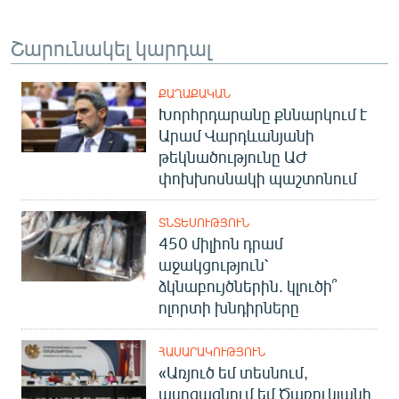
Շարունակել կարդալ
ՔԱՂԱՔԱԿԱՆ
Խորհրդարանը քննարկում է
Արամ Վարդևանյանի
թեկնածությունը ԱԺ
փոխխոսնակի պաշտոնում
ՏՆՏԵՍՈՒԹՅՈՒՆ
450 միլիոն դրամ
աջակցություն՝
ձկնաբույծներին. կլուծի՞
ոլորտի խնդիրները
ՀԱՍԱՐԱԿՈՒԹՅՈՒՆ
«Առյուծ եմ տեսնում,
ասոցացնում եմ Ծառուկյանի