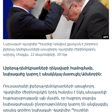
ՄԻՋԱԶԳԱՅԻՆ
ՄՇԱԿՈՒՅԹ
ՍՊՈՐՏ
ՄԵԿՆԱԲԱՆՈՒԹՅՈՒՆ
ՏՏ ԵՒ ԻՆՏԵՐՆԵՏ
Նախագահ Վլադիմիր Պուտինը Կրեմլում շքանշան է շնորհում
ԿՈՐՈՆԱՎԻՐՈՒՍ
լիբերալ-դեմոկրատների առաջնորդ Վլադիմիր Ժիրինովսկուն,
արխիվ, Մոսկվա, 22 սեպտեմբերի, 2016թ.
ԱՐԽԻՎ
ՏԵՍԱՆՅՈՒԹԵՐ
Լիբերալ-դեմոկրատների ղեկավարի համոզմամբ,
նախագահը կարող է անակնկալ մատուցել Ամանորին:
ԲԱՆԱՎԵՃ
ՁԳՏԵԼՈՎ ԼԱՎԱԳՈՒՅՆԻՆ
Ռուսաստանի լիբերալ-դեմոկրատների առաջնորդ
Վլադիմիր Ժիրինովսկին երեկ հանդես է եկել անսպասելի
ՓՈԴՔԱՍԹ
հայտարարությամբ այն մասին, որ հաջորդ տարվա
նախագահական ընտրությունները կարող են անցկացվել
Հայերեն
առանց գործող նախագահ Վլադիմիր Պուտինի