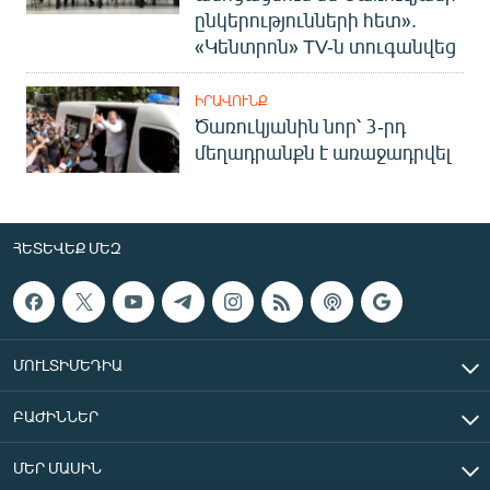
ընկերությունների հետ».
«Կենտրոն» TV-ն տուգանվեց
ԻՐԱՎՈՒՆՔ
Ծառուկյանին նոր՝ 3-րդ
մեղադրանքն է առաջադրվել
ՀԵՏԵՎԵՔ ՄԵԶ
ՄՈՒԼՏԻՄԵԴԻԱ
ԲԱԺԻՆՆԵՐ
ՄԵՐ ՄԱՍԻՆ