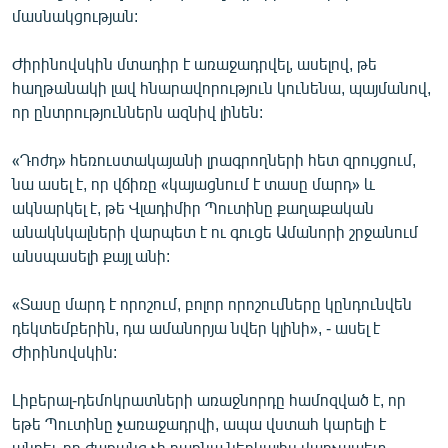
մասնակցության:
English
Русский
Ժիրինովսկին մտադիր է առաջադրվել, ասելով, թե
հաղթանակի լավ հնարավորություն կունենա, պայմանով,
ՀԵՏԵՎԵՔ ՄԵԶ
որ ընտրություններն ազնիվ լինեն:
«Դոժդ» հեռուստակայանի լրագրողների հետ զրույցում,
նա ասել է, որ վճիռը «կայացնում է տասը մարդ» և
ակնարկել է, թե Վլադիմիր Պուտինը քաղաքական
անակնկալների վարպետ է ու գուցե Ամանորի շրջանում
«Ազատության» բոլոր կայքերը
անսպասելի քայլ անի:
«Տասը մարդ է որոշում, բոլոր որոշումները կընդունվեն
դեկտեմբերին, դա ամանորյա նվեր կլինի», - ասել է
Ժիրինովսկին:
Լիբերալ-դեմոկրատների առաջնորդը համոզված է, որ
եթե Պուտինը չառաջադրվի, ապա վստահ կարելի է
պնդել, որ ժառանգ չի դառնա ներկայիս վարչապետ