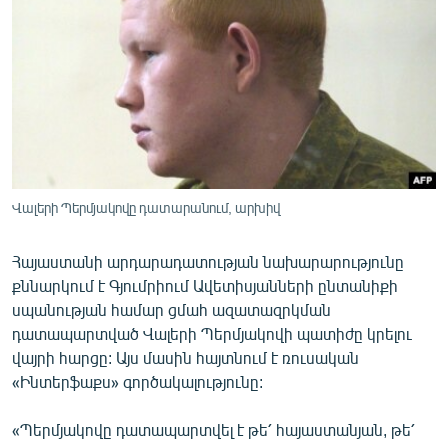
ՄԻՋԱԶԳԱՅԻՆ
ՄՇԱԿՈՒՅԹ
ՍՊՈՐՏ
ՄԵԿՆԱԲԱՆՈՒԹՅՈՒՆ
ՏՏ ԵՒ ԻՆՏԵՐՆԵՏ
ԿՈՐՈՆԱՎԻՐՈՒՍ
Վալերի Պերմյակովը դատարանում, արխիվ
ԱՐԽԻՎ
Հայաստանի արդարադատության նախարարությունը
ՏԵՍԱՆՅՈՒԹԵՐ
քննարկում է Գյումրիում Ավետիսյանների ընտանիքի
ԲԱՆԱՎԵՃ
սպանության համար ցմահ ազատազրկման
դատապարտված Վալերի Պերմյակովի պատիժը կրելու
ՁԳՏԵԼՈՎ ԼԱՎԱԳՈՒՅՆԻՆ
վայրի հարցը: Այս մասին հայտնում է ռուսական
ՓՈԴՔԱՍԹ
«Ինտերֆաքս» գործակալությունը:
«Պերմյակովը դատապարտվել է թե՛ հայաստանյան, թե՛
Հայերեն