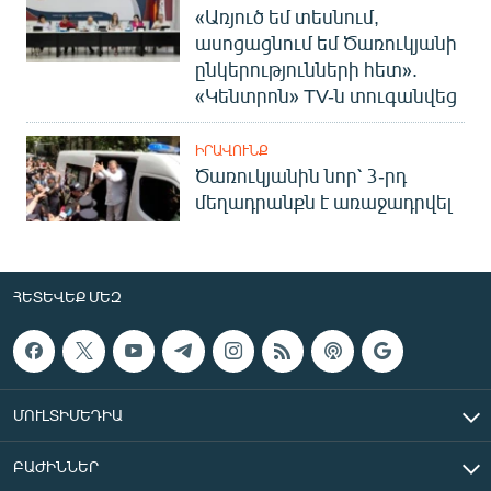
«Առյուծ եմ տեսնում,
ասոցացնում եմ Ծառուկյանի
ընկերությունների հետ».
«Կենտրոն» TV-ն տուգանվեց
ԻՐԱՎՈՒՆՔ
Ծառուկյանին նոր՝ 3-րդ
մեղադրանքն է առաջադրվել
ՀԵՏԵՎԵՔ ՄԵԶ
ՄՈՒԼՏԻՄԵԴԻԱ
ԲԱԺԻՆՆԵՐ