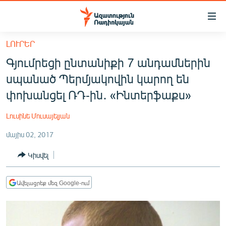
Մատչելիության
հղումներ
Անցնել
ԼՈՒՐԵՐ
հիմնական
ԱԶԱՏՈՒԹՅՈՒՆ TV
Գյումրեցի ընտանիքի 7 անդամներին
բովանդակությանը
ՀԱՅԱՍՏԱՆ
Անցնել
սպանած Պերմյակովին կարող են
հիմնական
ՔԱՂԱՔԱԿԱՆ
փոխանցել ՌԴ-ին․ «Ինտերֆաքս»
մենյուին
ԸՆՏՐՈՒԹՅՈՒՆՆԵՐ 2026
Որոնում
Լուսինե Մուսայելյան
ԻՐԱՎՈՒՆՔ
մայիս 02, 2017
ՀԱՍԱՐԱԿՈՒԹՅՈՒՆ
Կիսվել
ՏՆՏԵՍՈՒԹՅՈՒՆ
ՂԱՐԱԲԱՂ
Ավելացրեք մեզ Google-ում
ՊԱՏԵՐԱԶՄԻ 6 ՇԱԲԱԹՆԵՐԸ
ՏԱՐԱԾԱՇՐՋԱՆ