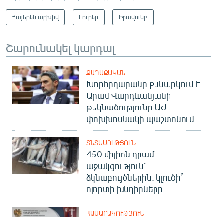
Հայերեն արխիվ
Լուրեր
Իրավունք
Շարունակել կարդալ
ՔԱՂԱՔԱԿԱՆ
Խորհրդարանը քննարկում է
Արամ Վարդևանյանի
թեկնածությունը ԱԺ
փոխխոսնակի պաշտոնում
ՏՆՏԵՍՈՒԹՅՈՒՆ
450 միլիոն դրամ
աջակցություն՝
ձկնաբույծներին. կլուծի՞
ոլորտի խնդիրները
ՀԱՍԱՐԱԿՈՒԹՅՈՒՆ