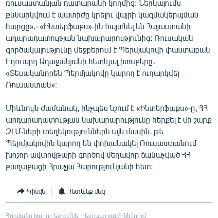
ռուսաստանյան դատարանի կողմից: Ներկայումս
English
քննարկվում է պատիժը կրելու վայրի կազմակերպման
հարցը»,- «Ինտերֆաքս»-ին հայտնել են Հայաստանի
Русский
ադարադատության նախարարությունից: Ռուսական
գործակալությունը մեջբերում է Պերմյակովի փաստաբան
ՀԵՏԵՎԵՔ ՄԵԶ
Էդուարդ Աղաջանյանի հետևյալ խոսքերը․
«Տեսականորեն Պերմյակովը կարող է ուղարկվել
Ռուսաստան»:
Միևնույն ժամանակ, ինչպես նշում է «Ինտերֆաքս»-ը, ՀՀ
«Ազատության» բոլոր կայքերը
արդարադատության նախարարությունը հերքել է մի շարք
ԶԼՄ-ների տեղեկություններն այն մասին, թե
Պերմյակովին կարող են փոխանակել Ռուսաստանում
խոշոր ավտովթարի գործով մեղավոր ճանաչված ՀՀ
քաղաքացի Հրաչյա Հարությունյանի հետ:
Կիսվել
Հետևեք մեզ
Հոդվածը կարող եք գտնել հետևյալ բաժիններում