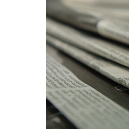
ՄԻՋԱԶԳԱՅԻՆ
ՄՇԱԿՈՒՅԹ
ՍՊՈՐՏ
ՄԵԿՆԱԲԱՆՈՒԹՅՈՒՆ
ՏՏ ԵՒ ԻՆՏԵՐՆԵՏ
ԿՈՐՈՆԱՎԻՐՈՒՍ
ԱՐԽԻՎ
ՏԵՍԱՆՅՈՒԹԵՐ
ԲԱՆԱՎԵՃ
ՁԳՏԵԼՈՎ ԼԱՎԱԳՈՒՅՆԻՆ
ՓՈԴՔԱՍԹ