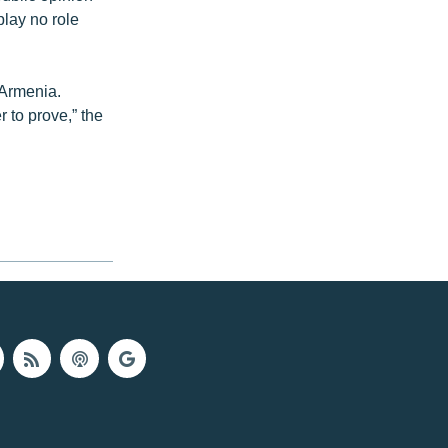
play no role
 Armenia.
 to prove,” the