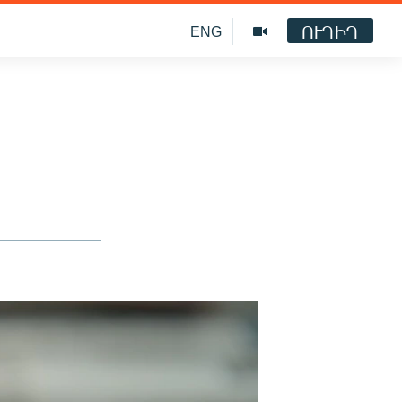
ՈՒՂԻՂ
ENG