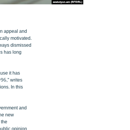
ion appeal and
ically motivated.
always dismissed
is has long
use it has
996,” writes
ns. In this
overnment and
 the new
 the
public opinion