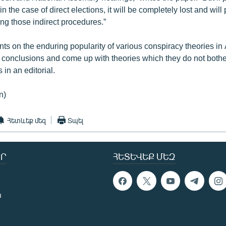
n the case of direct elections, it will be completely lost and will 
ng those indirect procedures.”
ts on the enduring popularity of various conspiracy theories in
 conclusions and come up with theories which they do not bother
in an editorial.
n)
Հետևեք մեզ
Տպել
Ր
ՀԵՏԵՎԵՔ ՄԵԶ
ն