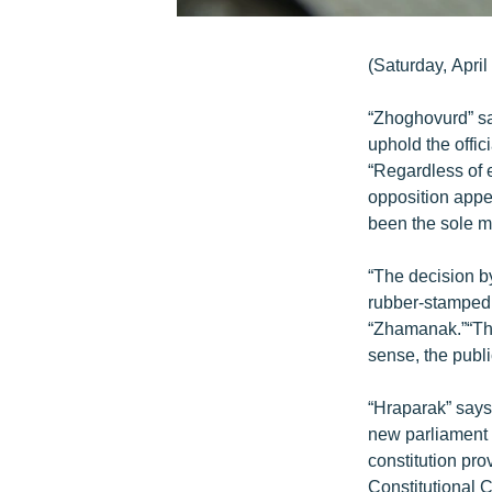
(Saturday, April
“Zhoghovurd” say
uphold the offic
“Regardless of e
opposition appea
been the sole m
“The decision by
rubber-stamped [
“Zhamanak.”“The
sense, the publi
“Hraparak” says
new parliament w
constitution pr
Constitutional C