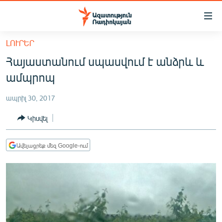
Մատչելիության
հղումներ
Անցնել
ԼՈՒՐԵՐ
հիմնական
ԱԶԱՏՈՒԹՅՈՒՆ TV
Հայաստանում սպասվում է անձրև և
բովանդակությանը
ՀԱՅԱՍՏԱՆ
Անցնել
ամպրոպ
հիմնական
ՔԱՂԱՔԱԿԱՆ
մենյուին
ապրիլ 30, 2017
ԸՆՏՐՈՒԹՅՈՒՆՆԵՐ 2026
Որոնում
Կիսվել
ԻՐԱՎՈՒՆՔ
ՀԱՍԱՐԱԿՈՒԹՅՈՒՆ
Ավելացրեք մեզ Google-ում
ՏՆՏԵՍՈՒԹՅՈՒՆ
ՂԱՐԱԲԱՂ
ՊԱՏԵՐԱԶՄԻ 6 ՇԱԲԱԹՆԵՐԸ
ՏԱՐԱԾԱՇՐՋԱՆ