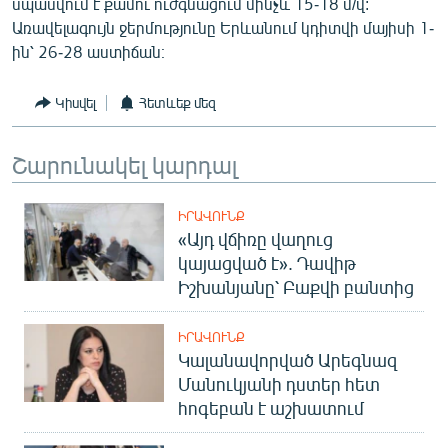
սպասվում է քամու ուժգնացում մինչև 15-18 մ/վ:
English
Առավելագույն ջերմությունը Երևանում կդիտվի մայիսի 1-
ին՝ 26-28 աստիճան։
Русский
Կիսվել
Հետևեք մեզ
ՀԵՏԵՎԵՔ ՄԵԶ
Շարունակել կարդալ
ԻՐԱՎՈՒՆՔ
«Այդ վճիռը վաղուց
«Ազատության» բոլոր կայքերը
կայացված է». Դավիթ
Իշխանյանը՝ Բաքվի բանտից
ԻՐԱՎՈՒՆՔ
Կալանավորված Արեգնազ
Մանուկյանի դստեր հետ
հոգեբան է աշխատում