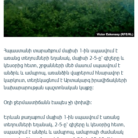
ՄԻՋԱԶԳԱՅԻՆ
ՄՇԱԿՈՒՅԹ
ՍՊՈՐՏ
ՄԵԿՆԱԲԱՆՈՒԹՅՈՒՆ
ՏՏ ԵՒ ԻՆՏԵՐՆԵՏ
Հայաստանի տարածքում մայիսի 1-ին սպասվում է
առանց տեղումների եղանակ, մայիսի 2-5-ը՝ գիշերը և
ԿՈՐՈՆԱՎԻՐՈՒՍ
կեսօրից հետո, շրջանների մեծ մասում սպասվում է
ԱՐԽԻՎ
անձրև և ամպրոպ, առանձին վայրերում հնարավոր է
կարկուտ, տեղեկացնում է Արտակարգ իրավիճակների
ՏԵՍԱՆՅՈՒԹԵՐ
նախարարության պաշտոնական կայքը:
ԲԱՆԱՎԵՃ
Օդի ջերմաստիճանն էապես չի փոխվի:
ՁԳՏԵԼՈՎ ԼԱՎԱԳՈՒՅՆԻՆ
ՓՈԴՔԱՍԹ
Երևան քաղաքում մայիսի 1-ին սպասվում է առանց
տեղումների եղանակ, 2-5-ը՝ գիշերը և կեսօրից հետո,
սպասվում է անձրև և ամպրոպ, ամպրոպի ժամանակ
Հայերեն