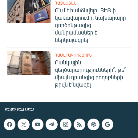
ՀԱՅԱՍՏԱՆ
Ո՞ւմ է հանձնվելու ՀԷՑ-ի
կառավարումը. նախարարը
գործընթացից
մանրամասներ է
ներկայացրել
ՀԱՍԱՐԱԿՈՒԹՅՈՒՆ
Բանկային
զեղծարարությունների՞, թե՞
միայն դրանցից բողոքների
թիվն է նվազել
ՀԵՏԵՎԵՔ ՄԵԶ