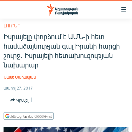
Մատչելիության
հղումներ
Անցնել
ԼՈՒՐԵՐ
հիմնական
ԱԶԱՏՈՒԹՅՈՒՆ TV
Իսրայելը փորձում է ԱՄՆ-ի հետ
բովանդակությանը
ՀԱՅԱՍՏԱՆ
Անցնել
համաձայնության գալ Իրանի հարցի
հիմնական
ՔԱՂԱՔԱԿԱՆ
շուրջ. Իսրայելի հետախուզության
մենյուին
ԸՆՏՐՈՒԹՅՈՒՆՆԵՐ 2026
նախարար
Որոնում
ԻՐԱՎՈՒՆՔ
Նանե Սահակյան
ՀԱՍԱՐԱԿՈՒԹՅՈՒՆ
ապրիլ 27, 2017
ՏՆՏԵՍՈՒԹՅՈՒՆ
Կիսվել
ՂԱՐԱԲԱՂ
ՊԱՏԵՐԱԶՄԻ 6 ՇԱԲԱԹՆԵՐԸ
Ավելացրեք մեզ Google-ում
ՏԱՐԱԾԱՇՐՋԱՆ