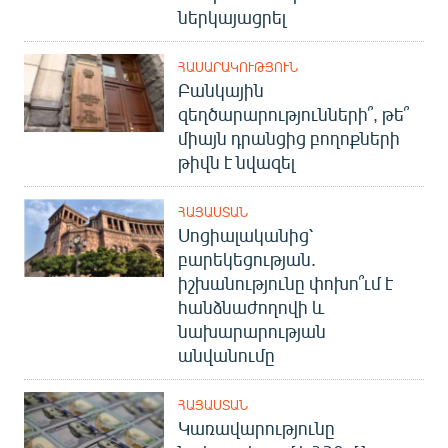
ներկայացրել
ՀԱՍԱՐԱԿՈՒԹՅՈՒՆ
Բանկային
զեղծարարությունների՞, թե՞
միայն դրանցից բողոքների
թիվն է նվազել
ՀԱՅԱՍՏԱՆ
Սոցիալականից՝
բարեկեցության.
իշխանությունը փոխո՞ւմ է
հանձնաժողովի և
նախարարության
անվանումը
ՀԱՅԱՍՏԱՆ
Կառավարությունը