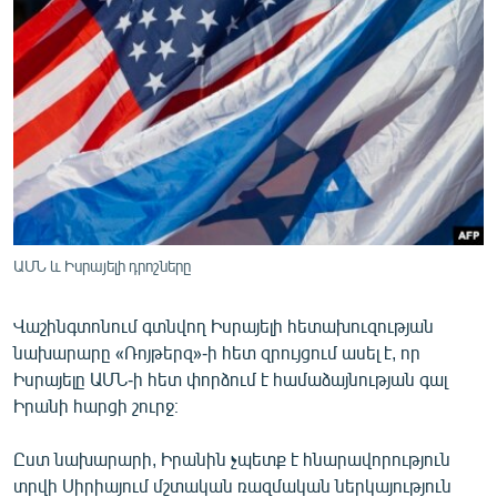
ՄԻՋԱԶԳԱՅԻՆ
ՄՇԱԿՈՒՅԹ
ՍՊՈՐՏ
ՄԵԿՆԱԲԱՆՈՒԹՅՈՒՆ
ՏՏ ԵՒ ԻՆՏԵՐՆԵՏ
ԿՈՐՈՆԱՎԻՐՈՒՍ
ԱՐԽԻՎ
ԱՄՆ և Իսրայելի դրոշները
ՏԵՍԱՆՅՈՒԹԵՐ
Վաշինգտոնում գտնվող Իսրայելի հետախուզության
ԲԱՆԱՎԵՃ
նախարարը «Ռոյթերզ»-ի հետ զրույցում ասել է, որ
ՁԳՏԵԼՈՎ ԼԱՎԱԳՈՒՅՆԻՆ
Իսրայելը ԱՄՆ-ի հետ փորձում է համաձայնության գալ
Իրանի հարցի շուրջ։
ՓՈԴՔԱՍԹ
Ըստ նախարարի, Իրանին չպետք է հնարավորություն
Հայերեն
տրվի Սիրիայում մշտական ռազմական ներկայություն