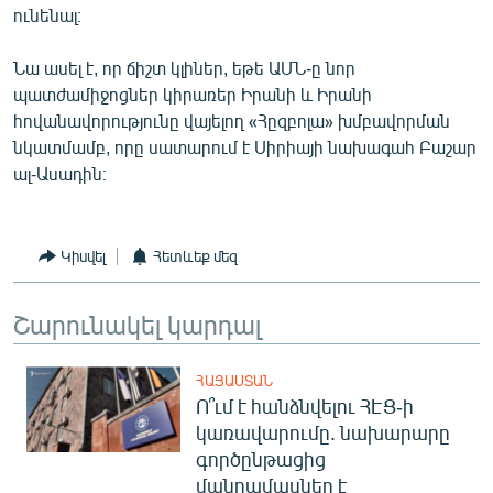
ունենալ։
English
Русский
Նա ասել է, որ ճիշտ կլիներ, եթե ԱՄՆ-ը նոր
պատժամիջոցներ կիրառեր Իրանի և Իրանի
ՀԵՏԵՎԵՔ ՄԵԶ
հովանավորությունը վայելող «Հըզբոլա» խմբավորման
նկատմամբ, որը սատարում է Սիրիայի նախագահ Բաշար
ալ-Ասադին։
Կիսվել
Հետևեք մեզ
«Ազատության» բոլոր կայքերը
Շարունակել կարդալ
ՀԱՅԱՍՏԱՆ
Ո՞ւմ է հանձնվելու ՀԷՑ-ի
կառավարումը. նախարարը
գործընթացից
մանրամասներ է