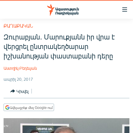
Մատչելիության
հղումներ
Անցնել
ՔԱՂԱՔԱԿԱՆ
հիմնական
ԱԶԱՏՈՒԹՅՈՒՆ TV
Զուրաբյան. Մարուքյանն իր վրա է
բովանդակությանը
ՀԱՅԱՍՏԱՆ
Անցնել
վերցրել ընտրակեղծարար
հիմնական
ՔԱՂԱՔԱԿԱՆ
իշխանության փաստաբանի դերը
մենյուին
ԸՆՏՐՈՒԹՅՈՒՆՆԵՐ 2026
Որոնում
Աստղիկ Բեդեւյան
ԻՐԱՎՈՒՆՔ
ապրիլ 20, 2017
ՀԱՍԱՐԱԿՈՒԹՅՈՒՆ
Կիսվել
ՏՆՏԵՍՈՒԹՅՈՒՆ
ՂԱՐԱԲԱՂ
Ավելացրեք մեզ Google-ում
ՊԱՏԵՐԱԶՄԻ 6 ՇԱԲԱԹՆԵՐԸ
ՏԱՐԱԾԱՇՐՋԱՆ