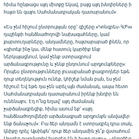
հիմա հընթացս այդ միտքը եկավ, բայց այդ խնդիրները ի
հայտ են գալու Սահմանադրական դատարանում»։
«Ես չեմ հիշում ընտրության օրը՝ գիշերը «Կոնգրես-ՀԺԿ»
դաշինքի հանձնաժողովի նախագահները, կամ
քարտուղարները, անդամները, հայտարարած լինեն, որ
«գիտեք ինչ կա, մենք հատուկ կարծիք ենք
ներկայացնում, կամ չենք ստորագրում
արձանագրությունը և չենք ընդունում արդյունքները»։
Որպես ընտրությունները լուսաբանած լրագրողներ եթե
դուք տեղեկություն ունեք, կհիշեք նման բան, ես չեմ
հիշում: Եվ եթե դա չեն արել այն ժամանակ, ապա հետո
Սահմանադրական դատարանում իրենք խնդիր են
ունենալու։ Էդ ո՞նց եղավ՝ այդ ժամանակ
չարձանագրեցիք, հիմա ասում եք՝ «այդ
հանձնաժողովների արձանագրած արդյունքն անվավեր
ենք ճանաչում»։ Բա ձեր անդամն է ստորագրել դրա տակ,
կնիքը դրել։ Այսինքն՝ դուք ձեր անդամին չե՞ք վստահում։
Այստեղ բազմաթիվ հարցեր են ի հայտ գալու», - ընդգծեց