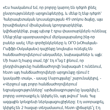
English
«Ես հասկանում եմ, որ բոլորը կարող են դժգոհ լինել
ընտրությունների արդյունքներից, և մենք էլ ենք դժգոհ՝
Русский
Հանրապետական կուսակցության 49 տոկոս ձայնը, այս
իրավիճակում միանշանակ կբողոքարկեինք,
ՀԵՏԵՎԵՔ ՄԵԶ
կվիճարկեինք, բայց պետք է դրա փաստարկներն ունենալ։
Մենք չենք պատրաստվում մերկապարանոց ինչ-որ
բաներ ասել։ Մեր գործընկերները և ՕՐՕ («Օհանյան-
Րաֆֆի-Օսկանյան») դաշինքը նույնպես ունեցել են
հանձնաժողովներում անդամներ, նախագահներ և այլն։
«Ազատության» բոլոր կայքերը
Մի հատ էլ հարց տամ, էլի՝ էդ ո՞նց է լինում, որ
ընդդիմությունը հանձնաժողովի նախագահ է ունենում,
հետո այդ հանձնաժողովների արդյունքը դնում է
կասկածի տակ», - ասաց Մարուքյանը՝ շարունակելով. -
«Վերջում այդ բոլոր հանձնաժողովներում
եզրակացությունները՝ արձանագրությունը կազմվել է,
բոլորը ստորագրել և կնիքել են, այդ թվում՝ նաև Հայ
ազգային կոնգրեսի ներկայացուցիչները։ Էդ ստորագրել,
կնիքել են 2 հազար տեղամասում, հետո վիճարկե՞լ։ Էդ