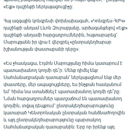
«Ելք» դաշինքի ներկայացուցիչը։
Հայ ազգային կոնգրեսի փոխնախագահ, «Կոնգրես-ՀԺԿ»
դաշինքի անդամ Լևոն Զուրաբյանը, արձագանքելով «Ելք»
դաշինքի անդամի հարցադրումներին, հայտարարեց՝
Մարուքյանն իր վրա է վերցրել «ընտրակեղծարար
իշխանության փաստաբանի դերը»։
«Ես չհասկացա, Էդմոն Մարուքյանը հիմա կատարում է
պատասխանող կողմի դե՞ր։ Մենք դիմել ենք
Սահմանադրական դատարան՝ ներկայացնում ենք մեր
փաստերը, մեր ապացույցները, ես ինչքան հասկանում
եմ՝ հիմա նա ստանձնել է պատասխանող կողմի դե՞րը։
Նման հարցադրումներ պատշաճում են պատասխանող
կողմին, տվյալ դեպքում՝ ընտրակեղծարարությունը
կատարած Կենտրոնական ընտրական հանձնաժողովին
և այդ ընտրակեղծարարությունը պարտակող
Սահմանադրական դատարանին։ Երբ որ իրենք այդ