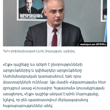
ՄԻՋԱԶԳԱՅԻՆ
ՄՇԱԿՈՒՅԹ
ՍՊՈՐՏ
ՄԵԿՆԱԲԱՆՈՒԹՅՈՒՆ
ՏՏ ԵՒ ԻՆՏԵՐՆԵՏ
ԿՈՐՈՆԱՎԻՐՈՒՍ
ՀԱԿ փոխնախագահ Լևոն Զուրաբյան, արխիվ
ԱՐԽԻՎ
«Ելք» դաշինքը ևս դժգոհ է ընտրությունների
ՏԵՍԱՆՅՈՒԹԵՐ
արդյունքներից և կվիճարկեր արդյունքները
ԲԱՆԱՎԵՃ
Սահմանադրական դատարանում, եթե դրա
փաստարկներն ունենար։ Այս մասին «Ազատության» հետ
ՁԳՏԵԼՈՎ ԼԱՎԱԳՈՒՅՆԻՆ
զրույցում ասաց «Լուսավոր Հայաստան» կուսակցության
ՓՈԴՔԱՍԹ
առաջնորդ, «Ելք» դաշինք անդամ Էդմոն Մարուքյանը,
նշելով, որ չեն պատրաստվում մերկապարանոց
հայտարարություններ անել։
Հայերեն