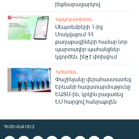
ինքնաբացարկով
ՀԱՍԱՐԱԿՈՒԹՅՈՒՆ
Սեպտեմբերի 1-ից
Մոսկվայում ՀՀ
քաղաքացիների համար նոր
պարտադիր պահանջներ
կգործեն. ինչ է փոխվում
ՀԱՅԱՍՏԱՆ
Փաշինյանը վերահաստատեց
Երևանի հավատարմությունը
ԵԱՏՄ-ին, կրկին բացառեց
ԵՄ հարցով հանրաքվեն
ՀԵՏԵՎԵՔ ՄԵԶ