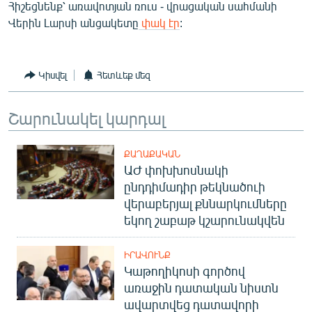
Հիշեցնենք՝ առավոտյան ռուս - վրացական սահմանի
English
Վերին Լարսի անցակետը
փակ էր
:
Русский
ՀԵՏԵՎԵՔ ՄԵԶ
Կիսվել
Հետևեք մեզ
Շարունակել կարդալ
ՔԱՂԱՔԱԿԱՆ
ԱԺ փոխխոսնակի
«Ազատության» բոլոր կայքերը
ընդդիմադիր թեկնածուի
վերաբերյալ քննարկումները
եկող շաբաթ կշարունակվեն
ԻՐԱՎՈՒՆՔ
Կաթողիկոսի գործով
առաջին դատական նիստն
ավարտվեց դատավորի