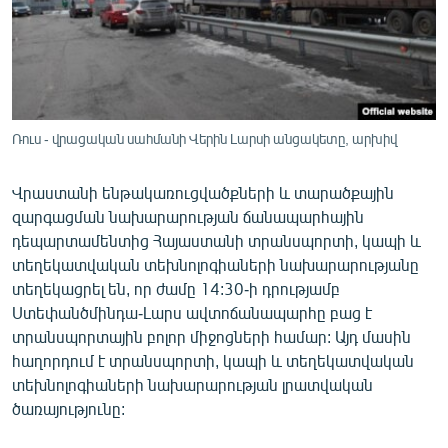
ՄԻՋԱԶԳԱՅԻՆ
ՄՇԱԿՈՒՅԹ
ՍՊՈՐՏ
ՄԵԿՆԱԲԱՆՈՒԹՅՈՒՆ
Ռուս - վրացական սահմանի Վերին Լարսի անցակետը, արխիվ
ՏՏ ԵՒ ԻՆՏԵՐՆԵՏ
Վրաստանի ենթակառուցվածքների և տարածքային
ԿՈՐՈՆԱՎԻՐՈՒՍ
զարգացման նախարարության ճանապարհային
ԱՐԽԻՎ
դեպարտամենտից Հայաստանի տրանսպորտի, կապի և
տեղեկատվական տեխնոլոգիաների նախարարությանը
ՏԵՍԱՆՅՈՒԹԵՐ
տեղեկացրել են, որ ժամը 14:30-ի դրությամբ
ԲԱՆԱՎԵՃ
Ստեփանծմինդա-Լարս ավտոճանապարհը բաց է
տրանսպորտային բոլոր միջոցների համար: Այդ մասին
ՁԳՏԵԼՈՎ ԼԱՎԱԳՈՒՅՆԻՆ
հաղորդում է տրանսպորտի, կապի և տեղեկատվական
ՓՈԴՔԱՍԹ
տեխնոլոգիաների նախարարության լրատվական
ծառայությունը:
Հայերեն