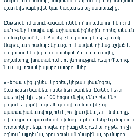
Սարգսյանի համար, հակառակ դեպքում նրանց հետ շատ
English
վատ կվերաբերվեն կամ կազատեն աշխատանքից։
Русский
Ընթերցելով անուն-ազգանունները՝ տղամարդը հերթով
ամոթանք է տալիս այն աշխատակիցներին, որոնց անվան
ՀԵՏԵՎԵՔ ՄԵԶ
դիմաց նշված է, թե ձայներ չեն կարող բերել Արտակ
Սարգսյանի համար: Նրանց, ում անվան դիմաց նշված է,
որ կարող են մի քանի տասնյակ ձայն ապահովել,
տղամարդը խոստանում է ուղևորություն դեպի Փարիզ,
նաև այլ տեսակի պարգևատրումներ:
«Ազատության» բոլոր կայքերը
«Կեթաս վիզ կդնես, կբերես, կեթաս կհամոզես,
ծանոթներ կգտնես, ընկերներ կգտնես։ Ըտենց հեշտ
ասելով չի էլի։ Եթե 100 հոգու մեջից մենք քեզ ենք
ընդունել գործի, ուրեմն դու պիտի նաև ինչ-որ
պատասխանատվություն էլ քո վրա վեկալես։ Էն մարդը,
ով որ զրո ա իրա անվան դիմաց, ուրեմն մենք էդ մարդուն
դիտարկելու ենք, որպես որ ինքը մեզ դեմ ա, ոչ թե, որ չի
օգնում, այլ դեմ ա, որովհետև անհնարին ա, որ մարդը