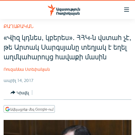
Մատչելիության
հղումներ
Անցնել
ՔԱՂԱՔԱԿԱՆ
հիմնական
ԱԶԱՏՈՒԹՅՈՒՆ TV
«Վիզ կդնես, կբերես». ՀՀԿ-ն վստահ չէ,
բովանդակությանը
ՀԱՅԱՍՏԱՆ
Անցնել
թե Արտակ Սարգսյանը տեղյակ է եղել
հիմնական
ՔԱՂԱՔԱԿԱՆ
աղմկահարույց հավաքի մասին
մենյուին
ԸՆՏՐՈՒԹՅՈՒՆՆԵՐ 2026
Որոնում
Ռուզաննա Ստեփանյան
ԻՐԱՎՈՒՆՔ
ապրիլ 14, 2017
ՀԱՍԱՐԱԿՈՒԹՅՈՒՆ
Կիսվել
ՏՆՏԵՍՈՒԹՅՈՒՆ
ՂԱՐԱԲԱՂ
Ավելացրեք մեզ Google-ում
ՊԱՏԵՐԱԶՄԻ 6 ՇԱԲԱԹՆԵՐԸ
ՏԱՐԱԾԱՇՐՋԱՆ