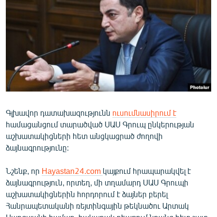
ՄԻՋԱԶԳԱՅԻՆ
ՄՇԱԿՈՒՅԹ
ՍՊՈՐՏ
ՄԵԿՆԱԲԱՆՈՒԹՅՈՒՆ
ՏՏ ԵՒ ԻՆՏԵՐՆԵՏ
ԿՈՐՈՆԱՎԻՐՈՒՍ
Գլխավոր դատախազությունն
ուսումնասիրում է
ԱՐԽԻՎ
համացանցում տարածված ՍԱՍ Գրուպ ընկերության
ՏԵՍԱՆՅՈՒԹԵՐ
աշխատակիցների հետ անցկացրած ժողովի
ձայնագրությունը:
ԲԱՆԱՎԵՃ
ՁԳՏԵԼՈՎ ԼԱՎԱԳՈՒՅՆԻՆ
Նշենք, որ
Hayastan24.com
կայքում հրապարակվել է
ձայնագրություն, որտեղ, մի տղամարդ ՍԱՍ Գրուպի
ՓՈԴՔԱՍԹ
աշխատակիցներին հորդորում է ձայներ բերել
Հանրապետականի ռեյտինգային թեկնածու Արտակ
Հայերեն