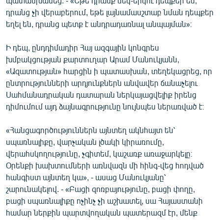
պատասխանեց. - «Եթե դրանք մեկ-երկու դեպքեր են,
դրանց չի վերաբերում, եթե լայնամասշտաբ նման դեպքեր
եղել են, դրանց պետք է անդրադառնալ անպայման»։
Ի դեպ, ընդդիմադիր Հայ ազգային կոնգրես
խմբակցության քարտուղար Արամ Մանուկյանն,
«Ազատության» հարցին ի պատասխան, տեղեկացրեց, որ
ընտրությունների արդյունքներն անվավեր ճանաչելու
Սահմանադրական դատարան ներկայացվելիք իրենց
դիմումում այդ ձայնագրությունը նույնպես ներառված է։
«Հանցագործություններն այնտեղ ակնհայտ են՝
սպառնալիքը, վարչական լծակի կիրառումը,
վերահսկողությունը, չգիտեմ, կաշառք առաջարկելը։
Օրենքի խախտումների առնվազն մի հինգ-վեց հոդված
հանգիստ այնտեղ կա», - ասաց Մանուկյանը՝
շարունակելով. - «Բացի զոռբայությունը, բացի փողը,
բացի սպառնալիքը ոչինչ չի աշխատել, սա Հայաստանի
համար ներքին պարտվողական պատերազմ էր, մենք