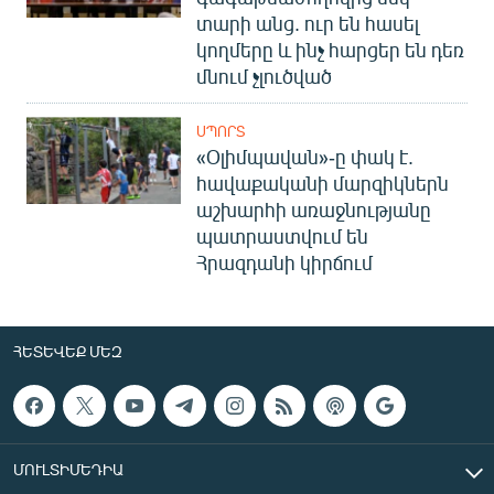
տարի անց. ուր են հասել
կողմերը և ինչ հարցեր են դեռ
մնում չլուծված
ՍՊՈՐՏ
«Օլիմպավան»-ը փակ է.
հավաքականի մարզիկներն
աշխարհի առաջնությանը
պատրաստվում են
Հրազդանի կիրճում
ՀԵՏԵՎԵՔ ՄԵԶ
ՄՈՒԼՏԻՄԵԴԻԱ