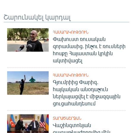
Շարունակել կարդալ
ՀԱՍԱՐԱԿՈՒԹՅՈՒՆ
Փախուստ ռուսական
զորամասից. ինչու է ռուսների
հոսքը Հայաստան կրկին
ակտիվացել
ՀԱՍԱՐԱԿՈՒԹՅՈՒՆ
Գյումրիից Փարիզ․
հայկական անօդաչուն
ներկայացվել է միջազգային
ցուցահանդեսում
ՏԱՐԱԾԱՇՐՋԱՆ
Վաշինգտոնյան
գագաթնաժողովից մեկ