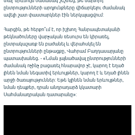
տալ՝ միևնույն ժամանակ շեշտեց, թե նախորդ
ընտրությունների արդյունքները վիճարկելու ժամանակ
ավելի շատ փաստարկներ էին ներկայացվում։
Հարցին, թե հերքո՞ւմ է, որ իշխող Հանրապետականի
թեկնածուները վարչական ռեսուրս են կիրառել,
ընտրակաշառք են բաժանել և վերահսկել են
ընտրությունների ընթացքը, Վահրամ Բաղդասարյանը
պատասխանեց. - «Նման լայնածավալ ընտրությունների
ժամանակ ոչինչ բացառել հնարավոր չէ, կարող է եղած
լինեն նման նեգատիվ երևույթներ, կարող է և եղած լինեն
արջի ծառայություններ։ Եթե կլինեն նման երևույթներ,
նման դեպքեր, դրան անդրադարձ կկատարի
Սահմանադրական դատարանը»։