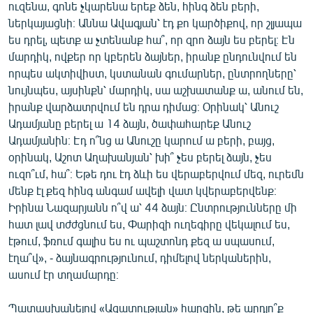
ուզենա, գոնե չկարենա երեք ձեն, հինգ ձեն բերի,
ներկայացնի։ Աննա Ավագյան՝ էդ քո կարծիքով, որ շլյապա
ես դրել, պետք ա չտենանք հա՞, որ զրո ձայն ես բերել։ Էն
մարդիկ, ովքեր որ կբերեն ձայներ, իրանք ընդունվում են
որպես ակտիվիստ, կստանան գումարներ, ընտրողները՝
նույնպես, այսինքն՝ մարդիկ, սա աշխատանք ա, անում են,
իրանք վարձատրվում են դրա դիմաց։ Օրինակ՝ Անուշ
Ադամյանը բերել ա 14 ձայն, ծափահարեք Անուշ
Ադամյանին։ Էդ ո՞նց ա Անուշը կարում ա բերի, բայց,
օրինակ, Աշոտ Աղախանյան՝ խի՞ չես բերել ձայն, չես
ուզո՞ւմ, հա՞։ Եթե դու էդ ձևի ես վերաբերվում մեզ, ուրեմն
մենք էլ քեզ հինգ անգամ ավելի վատ կվերաբերվենք։
Իրինա Նազարյանն ո՞վ ա՝ 44 ձայն։ Ընտրությունները մի
հատ լավ տժժցնում ես, Փարիզի ուղեգիրը վեկալում ես,
էթում, ֆռում գալիս ես ու պաշտոնդ քեզ ա սպասում,
էղա՞վ», - ձայնագրությունում, դիմելով ներկաներին,
ասում էր տղամարդը։
Պատասխանելով «Ազատության» հարցին, թե արդյո՞ք