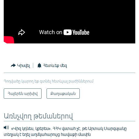
Կիսվել
Հետևեք մեզ
Հոդվածը կարող եք գտնել հետևյալ բաժիններում
Հայերեն արխիվ
Քաղաքական
Առնչվող թեմաներով
«Վիզ կդնես, կբերես». ՀՀԿ վստահ չէ, թե Արտակ Սարգսյանը
տեղյակ է եղել աղմկահարույց հավաքի մասին