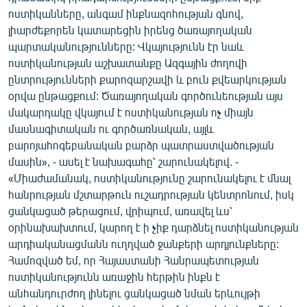
ոստիկանները, անգամ ինքնազոհության գնով,
լիարժեքորեն կատարեցին իրենց ծառայողական
պարտականությունները: Վկայությունն էր նաև
ոստիկանության աշխատանքը Ազգային ժողովի
ընտրությունների քարոզարշավի և բուն քվեարկության
օրվա ընթացքում: Ծառայողական գործունեության այս
մակարդակը վկայում է ոստիկանության ոչ միայն
մասնագիտական ու գործառնական, այլև
բարոյահոգեբանական բարձր պատրաստվածության
մասին», - ասել է նախագահը՝ շարունակելով. -
«Միաժամանակ, ոստիկանությունը շարունակելու է մնալ
հանրության մշտարթուն ուշադրության կենտրոնում, իսկ
ցանկացած թերացում, վրիպում, առավել ևս՝
օրինախախտում, կարող է ի չիք դարձնել ոստիկանության
արդիականացմանն ուղղված ջանքերի արդյունքները:
Համոզված եմ, որ Հայաստանի Հանրապետության
ոստիկանությունն առաջին հերթին ինքն է
անհանդուրժող լինելու ցանկացած նման երևույթի