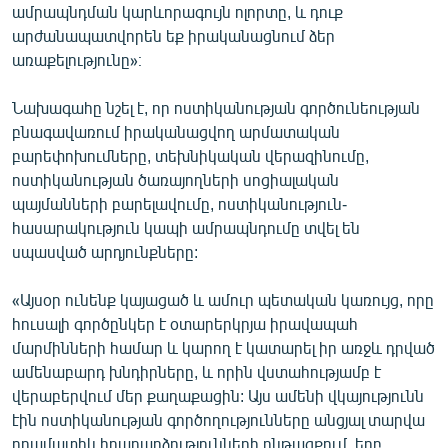
ամրապնդման կարևորագույն ոլորտը, և դուք
English
արժանապատվորեն եք իրականացնում ձեր
Русский
առաքելությունը»։
Նախագահը նշել է, որ ոստիկանության գործունեության
ՀԵՏԵՎԵՔ ՄԵԶ
բնագավառում իրականացվող արմատական
բարեփոխումները, տեխնիկական վերազինումը,
ոստիկանության ծառայողների սոցիալական
պայմանների բարելավումը, ոստիկանություն-
հասարակություն կապի ամրապնդումը տվել են
«Ազատության» բոլոր կայքերը
սպասված արդյունքները:
«Այսօր ունենք կայացած և ամուր պետական կառույց, որը
հուսալի գործընկեր է օտարերկրյա իրավապահ
մարմինների համար և կարող է կատարել իր առջև դրված
ամենաբարդ խնդիրները, և որին վստահությամբ է
վերաբերվում մեր քաղաքացին: Այս ամենի վկայությունն
էին ոստիկանության գործողությունները անցյալ տարվա
դրամատիկ իրադարձությունների ընթացքում, երբ