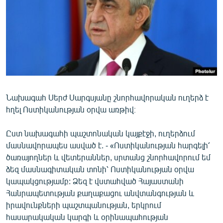
ՄԻՋԱԶԳԱՅԻՆ
ՄՇԱԿՈՒՅԹ
ՍՊՈՐՏ
ՄԵԿՆԱԲԱՆՈՒԹՅՈՒՆ
ՏՏ ԵՒ ԻՆՏԵՐՆԵՏ
Նախագահ Սերժ Սարգսյանը շնորհավորական ուղերձ է
ԿՈՐՈՆԱՎԻՐՈՒՍ
հղել Ոստիկանության օրվա առթիվ։
ԱՐԽԻՎ
Ըստ նախագահի պաշտոնական կայքէջի, ուղերձում
ՏԵՍԱՆՅՈՒԹԵՐ
մասնավորապես ասված է. - «Ոստիկանության հարգելի՛
ԲԱՆԱՎԵՃ
ծառայողներ և վետերաններ, սրտանց շնորհավորում եմ
ձեզ մասնագիտական տոնի՝ Ոստիկանության օրվա
ՁԳՏԵԼՈՎ ԼԱՎԱԳՈՒՅՆԻՆ
կապակցությամբ: Ձեզ է վստահված Հայաստանի
ՓՈԴՔԱՍԹ
Հանրապետության քաղաքացու անվտանգության և
իրավունքների պաշտպանության, երկրում
Հայերեն
հասարակական կարգի և օրինապահության