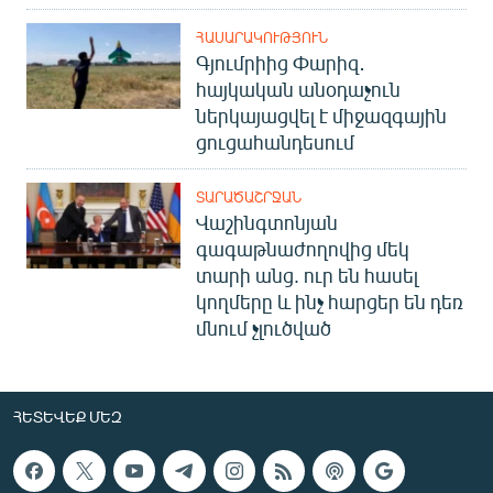
ՀԱՍԱՐԱԿՈՒԹՅՈՒՆ
Գյումրիից Փարիզ․
հայկական անօդաչուն
ներկայացվել է միջազգային
ցուցահանդեսում
ՏԱՐԱԾԱՇՐՋԱՆ
Վաշինգտոնյան
գագաթնաժողովից մեկ
տարի անց. ուր են հասել
կողմերը և ինչ հարցեր են դեռ
մնում չլուծված
ՀԵՏԵՎԵՔ ՄԵԶ