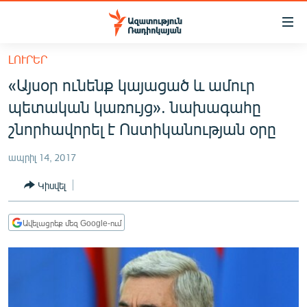
Մատչելիության
հղումներ
Անցնել
ԼՈՒՐԵՐ
հիմնական
ԱԶԱՏՈՒԹՅՈՒՆ TV
«Այսօր ունենք կայացած և ամուր
բովանդակությանը
ՀԱՅԱՍՏԱՆ
Անցնել
պետական կառույց». նախագահը
հիմնական
ՔԱՂԱՔԱԿԱՆ
շնորհավորել է Ոստիկանության օրը
մենյուին
ԸՆՏՐՈՒԹՅՈՒՆՆԵՐ 2026
Որոնում
ապրիլ 14, 2017
ԻՐԱՎՈՒՆՔ
Կիսվել
ՀԱՍԱՐԱԿՈՒԹՅՈՒՆ
ՏՆՏԵՍՈՒԹՅՈՒՆ
Ավելացրեք մեզ Google-ում
ՂԱՐԱԲԱՂ
ՊԱՏԵՐԱԶՄԻ 6 ՇԱԲԱԹՆԵՐԸ
ՏԱՐԱԾԱՇՐՋԱՆ