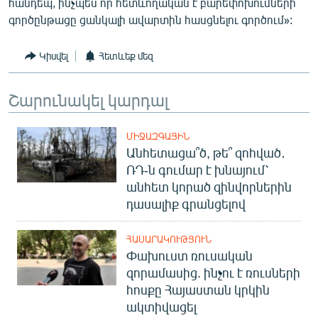
հանդեպ, ինչպես որ հետևողական է բարեփոխումների
գործընթացը ցանկալի ավարտին հասցնելու գործում»:
Կիսվել
Հետևեք մեզ
Շարունակել կարդալ
ՄԻՋԱԶԳԱՅԻՆ
Անհետացա՞ծ, թե՞ զոհված․
ՌԴ-ն գումար է խնայում՝
անհետ կորած զինվորներին
դասալիք գրանցելով
ՀԱՍԱՐԱԿՈՒԹՅՈՒՆ
Փախուստ ռուսական
զորամասից. ինչու է ռուսների
հոսքը Հայաստան կրկին
ակտիվացել