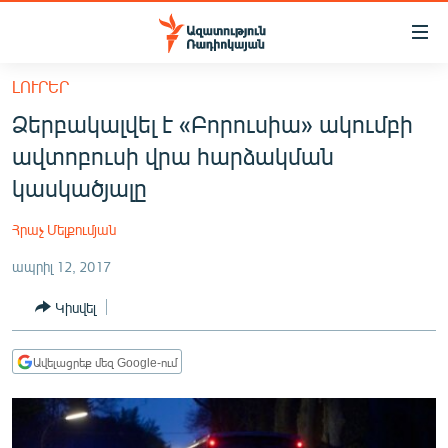
Մատչելիության
հղումներ
Անցնել
ԼՈՒՐԵՐ
հիմնական
ԱԶԱՏՈՒԹՅՈՒՆ TV
Ձերբակալվել է «Բորուսիա» ակումբի
բովանդակությանը
ՀԱՅԱՍՏԱՆ
Անցնել
ավտոբուսի վրա հարձակման
հիմնական
ՔԱՂԱՔԱԿԱՆ
կասկածյալը
մենյուին
ԸՆՏՐՈՒԹՅՈՒՆՆԵՐ 2026
Որոնում
Հրաչ Մելքումյան
ԻՐԱՎՈՒՆՔ
ապրիլ 12, 2017
ՀԱՍԱՐԱԿՈՒԹՅՈՒՆ
Կիսվել
ՏՆՏԵՍՈՒԹՅՈՒՆ
ՂԱՐԱԲԱՂ
Ավելացրեք մեզ Google-ում
ՊԱՏԵՐԱԶՄԻ 6 ՇԱԲԱԹՆԵՐԸ
ՏԱՐԱԾԱՇՐՋԱՆ