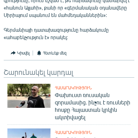
գրությունը, որում նշված է, թե հարձակումը կատարվել է
English
«հանուն Ալլահի», քանի որ «գերմանական օդանավերը
Սիրիայում սպանում են մահմեդականներին»:
Русский
Գերմանիայի դատախազությունը հարձակումը
ՀԵՏԵՎԵՔ ՄԵԶ
«ահաբեկչություն է» որակել:
Կիսվել
Հետևեք մեզ
Շարունակել կարդալ
«Ազատության» բոլոր կայքերը
ՀԱՍԱՐԱԿՈՒԹՅՈՒՆ
Փախուստ ռուսական
զորամասից. ինչու է ռուսների
հոսքը Հայաստան կրկին
ակտիվացել
ՀԱՍԱՐԱԿՈՒԹՅՈՒՆ