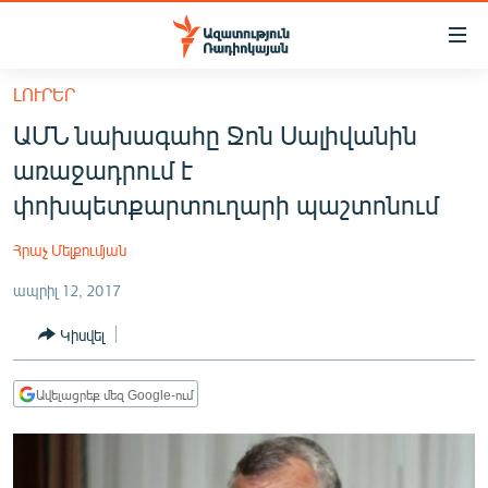
Մատչելիության
հղումներ
Անցնել
ԼՈՒՐԵՐ
հիմնական
ԱԶԱՏՈՒԹՅՈՒՆ TV
ԱՄՆ նախագահը Ջոն Սալիվանին
բովանդակությանը
ՀԱՅԱՍՏԱՆ
Անցնել
առաջադրում է
հիմնական
ՔԱՂԱՔԱԿԱՆ
փոխպետքարտուղարի պաշտոնում
մենյուին
ԸՆՏՐՈՒԹՅՈՒՆՆԵՐ 2026
Որոնում
Հրաչ Մելքումյան
ԻՐԱՎՈՒՆՔ
ապրիլ 12, 2017
ՀԱՍԱՐԱԿՈՒԹՅՈՒՆ
Կիսվել
ՏՆՏԵՍՈՒԹՅՈՒՆ
ՂԱՐԱԲԱՂ
Ավելացրեք մեզ Google-ում
ՊԱՏԵՐԱԶՄԻ 6 ՇԱԲԱԹՆԵՐԸ
ՏԱՐԱԾԱՇՐՋԱՆ