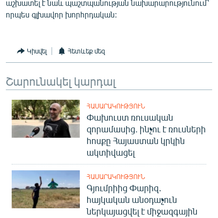
աշխատել է նաև պաշտպանության նախարարությունում՝
English
որպես գլխավոր խորհրդական:
Русский
Կիսվել
Հետևեք մեզ
ՀԵՏԵՎԵՔ ՄԵԶ
Շարունակել կարդալ
ՀԱՍԱՐԱԿՈՒԹՅՈՒՆ
Փախուստ ռուսական
«Ազատության» բոլոր կայքերը
զորամասից. ինչու է ռուսների
հոսքը Հայաստան կրկին
ակտիվացել
ՀԱՍԱՐԱԿՈՒԹՅՈՒՆ
Գյումրիից Փարիզ․
հայկական անօդաչուն
ներկայացվել է միջազգային