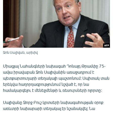
ՄԻՋԱԶԳԱՅԻՆ
ՄՇԱԿՈՒՅԹ
ՍՊՈՐՏ
ՄԵԿՆԱԲԱՆՈՒԹՅՈՒՆ
ՏՏ ԵՒ ԻՆՏԵՐՆԵՏ
ԿՈՐՈՆԱՎԻՐՈՒՍ
Ջոն Սալիվան, արխիվ
ԱՐԽԻՎ
Միացյալ Նահանգների նախագահ Դոնալդ Թրամփը 75-
ՏԵՍԱՆՅՈՒԹԵՐ
ամյա իրավաբան Ջոն Սալիվանին առաջադրում է
ԲԱՆԱՎԵՃ
պետքարտուղարի տեղակալի պաշտոնում: Սպիտակ տան
երեկվա հաղորդագրությունում նշված է, որ նա
ՁԳՏԵԼՈՎ ԼԱՎԱԳՈՒՅՆԻՆ
համակարգելու է մենեջմենթի և ռեսուրսների ոլորտը:
ՓՈԴՔԱՍԹ
Սալիվանը Ջորջ Բուշ կրտսերի նախագահության օրոք
առևտրի նախարարի տեղակալ էր նշանակվել: Նա
Հայերեն