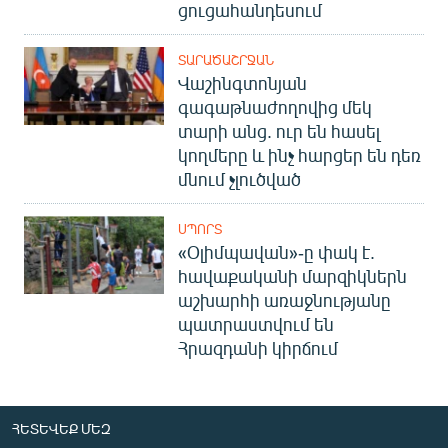
ցուցահանդեսում
ՏԱՐԱԾԱՇՐՋԱՆ
Վաշինգտոնյան
գագաթնաժողովից մեկ
տարի անց. ուր են հասել
կողմերը և ինչ հարցեր են դեռ
մնում չլուծված
ՍՊՈՐՏ
«Օլիմպավան»-ը փակ է.
հավաքականի մարզիկներն
աշխարհի առաջնությանը
պատրաստվում են
Հրազդանի կիրճում
ՀԵՏԵՎԵՔ ՄԵԶ