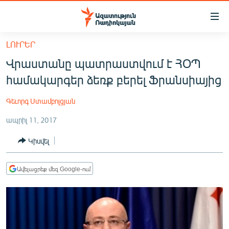
Մատչելիության
հղումներ
Անցնել
ԼՈՒՐԵՐ
հիմնական
ԱԶԱՏՈՒԹՅՈՒՆ TV
Վրաստանը պատրաստվում է ՀՕՊ
բովանդակությանը
ՀԱՅԱՍՏԱՆ
Անցնել
համակարգեր ձեռք բերել Ֆրանսիայից
հիմնական
ՔԱՂԱՔԱԿԱՆ
մենյուին
Գեւորգ Ստամբոլցյան
ԸՆՏՐՈՒԹՅՈՒՆՆԵՐ 2026
Որոնում
ապրիլ 11, 2017
ԻՐԱՎՈՒՆՔ
Կիսվել
ՀԱՍԱՐԱԿՈՒԹՅՈՒՆ
ՏՆՏԵՍՈՒԹՅՈՒՆ
Ավելացրեք մեզ Google-ում
ՂԱՐԱԲԱՂ
ՊԱՏԵՐԱԶՄԻ 6 ՇԱԲԱԹՆԵՐԸ
ՏԱՐԱԾԱՇՐՋԱՆ