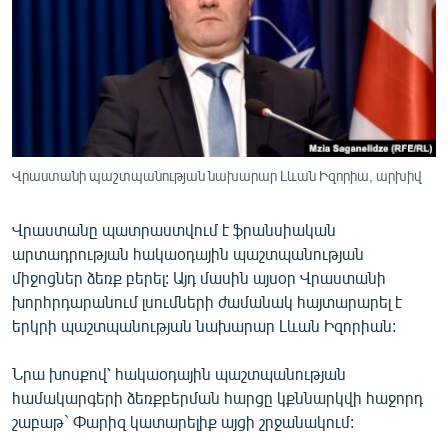
ՄԻՋԱԶԳԱՅԻՆ
ՄՇԱԿՈՒՅԹ
ՍՊՈՐՏ
ՄԵԿՆԱԲԱՆՈՒԹՅՈՒՆ
ՏՏ ԵՒ ԻՆՏԵՐՆԵՏ
Վրաստանի պաշտպանության նախարար Լևան Իզորիա, արխիվ
ԿՈՐՈՆԱՎԻՐՈՒՍ
Վրաստանը պատրաստվում է ֆրանսիական
ԱՐԽԻՎ
արտադրության հակաօդային պաշտպանության
ՏԵՍԱՆՅՈՒԹԵՐ
միջոցներ ձեռք բերել: Այդ մասին այսօր Վրաստանի
խորհրդարանում լսումների ժամանակ հայտարարել է
ԲԱՆԱՎԵՃ
երկրի պաշտպանության նախարար Լևան Իզորիան:
ՁԳՏԵԼՈՎ ԼԱՎԱԳՈՒՅՆԻՆ
Նրա խոսքով՝ հակաօդային պաշտպանության
ՓՈԴՔԱՍԹ
համակարգերի ձեռքբերման հարցը կքննարկվի հաջորդ
շաբաթ` Փարիզ կատարելիք այցի շրջանակում:
Հայերեն