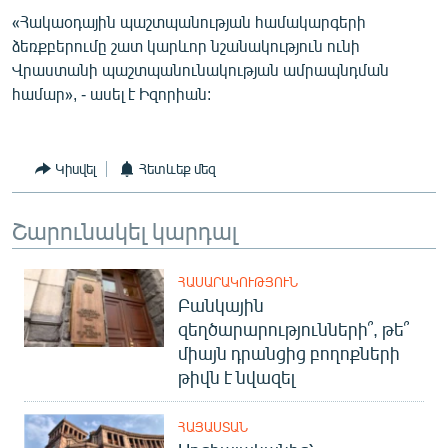
English
«Հակաօդային պաշտպանության համակարգերի
ձեռքբերումը շատ կարևոր նշանակություն ունի
Русский
Վրաստանի պաշտպանունակության ամրապնդման
համար», - ասել է Իզորիան:
ՀԵՏԵՎԵՔ ՄԵԶ
Կիսվել
Հետևեք մեզ
Շարունակել կարդալ
«Ազատության» բոլոր կայքերը
ՀԱՍԱՐԱԿՈՒԹՅՈՒՆ
Բանկային
զեղծարարությունների՞, թե՞
միայն դրանցից բողոքների
թիվն է նվազել
ՀԱՅԱՍՏԱՆ