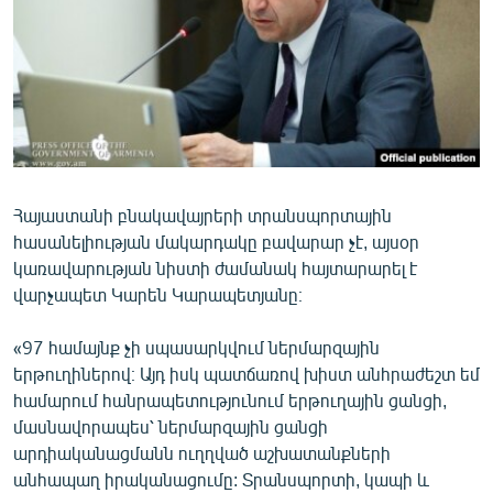
ՄԻՋԱԶԳԱՅԻՆ
ՄՇԱԿՈՒՅԹ
ՍՊՈՐՏ
ՄԵԿՆԱԲԱՆՈՒԹՅՈՒՆ
ՏՏ ԵՒ ԻՆՏԵՐՆԵՏ
Հայաստանի բնակավայրերի տրանսպորտային
ԿՈՐՈՆԱՎԻՐՈՒՍ
հասանելիության մակարդակը բավարար չէ, այսօր
ԱՐԽԻՎ
կառավարության նիստի ժամանակ հայտարարել է
վարչապետ Կարեն Կարապետյանը։
ՏԵՍԱՆՅՈՒԹԵՐ
ԲԱՆԱՎԵՃ
«97 համայնք չի սպասարկվում ներմարզային
երթուղիներով։ Այդ իսկ պատճառով խիստ անհրաժեշտ եմ
ՁԳՏԵԼՈՎ ԼԱՎԱԳՈՒՅՆԻՆ
համարում հանրապետությունում երթուղային ցանցի,
ՓՈԴՔԱՍԹ
մասնավորապես՝ ներմարզային ցանցի
արդիականացմանն ուղղված աշխատանքների
Հայերեն
անհապաղ իրականացումը: Տրանսպորտի, կապի և