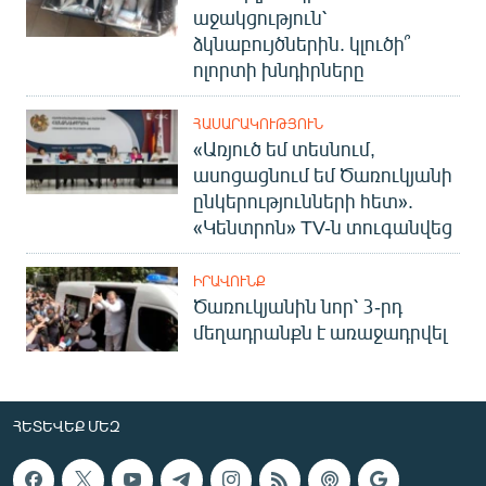
աջակցություն՝
ձկնաբույծներին. կլուծի՞
ոլորտի խնդիրները
ՀԱՍԱՐԱԿՈՒԹՅՈՒՆ
«Առյուծ եմ տեսնում,
ասոցացնում եմ Ծառուկյանի
ընկերությունների հետ».
«Կենտրոն» TV-ն տուգանվեց
ԻՐԱՎՈՒՆՔ
Ծառուկյանին նոր՝ 3-րդ
մեղադրանքն է առաջադրվել
ՀԵՏԵՎԵՔ ՄԵԶ