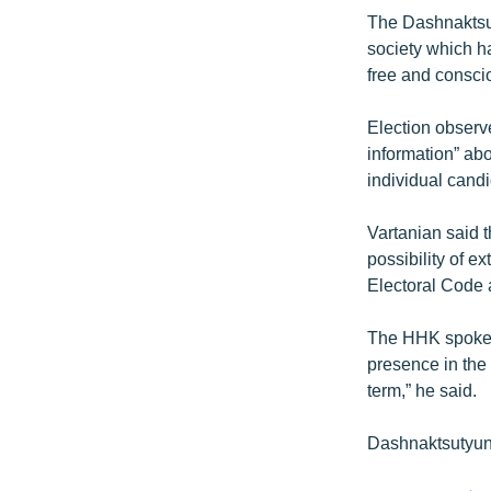
The Dashnaktsuty
society which ha
free and consci
Election observ
information” ab
individual cand
Vartanian said 
possibility of 
Electoral Code 
The HHK spokes
presence in the 
term,” he said.
Dashnaktsutyun 