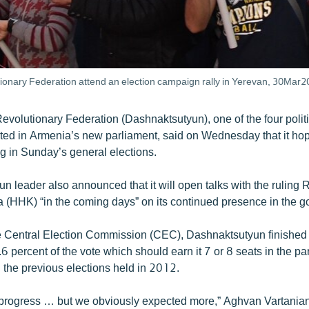
ionary Federation attend an election campaign rally in Yerevan, 30Mar2
volutionary Federation (Dashnaktsutyun), one of the four politi
nted in Armenia’s new parliament, said on Wednesday that it ho
g in Sunday’s general elections.
n leader also announced that it will open talks with the ruling
a (HHK) “in the coming days” on its continued presence in the 
e Central Election Commission (CEC), Dashnaktsutyun finished f
.6 percent of the vote which should earn it 7 or 8 seats in the par
n the previous elections held in 2012.
progress … but we obviously expected more,” Aghvan Vartanian,