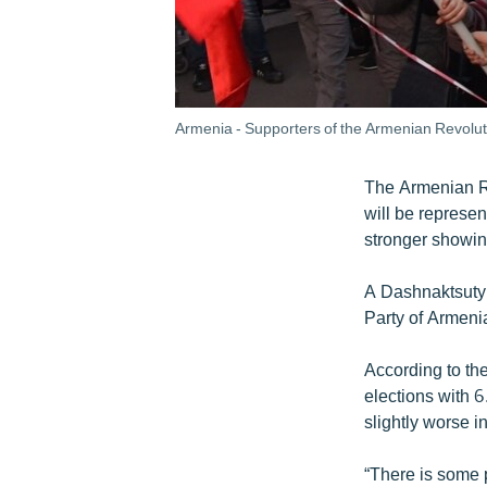
Armenia - Supporters of the Armenian Revolut
The Armenian Re
will be represe
stronger showin
A Dashnaktsutyu
Party of Armeni
According to th
elections with 6
slightly worse i
“There is some 