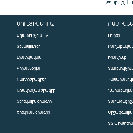
Կիսվել
ՄՈՒԼՏԻՄԵԴԻԱ
ԲԱԺԻՆՆԵ
Ազատություն TV
Լուրեր
Տեսանյութեր
Քաղաքակա
Լրատվական
Իրավունք
Կիրակնօրյա
Տնտեսությու
Ռադիոծրագրեր
Հասարակութ
Առավոտյան ծրագիր
Ղարաբաղյան
Ցերեկային ծրագիր
Տարածաշրջ
Հայերեն
Երեկոյան ծրագիր
Միջազգային
English
ՏՏ և Ինտեր
Русский