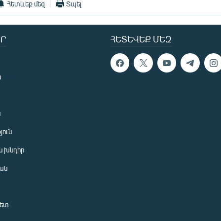
Հետևեք մեզ
Տպել
Ր
ՀԵՏԵՎԵՔ ՄԵԶ
ն
ն
յուն
 խնդիր
ան
նետ