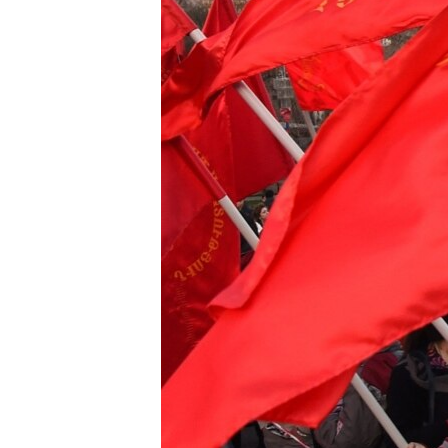
ՄԻՋԱԶԳԱՅԻՆ
ՄՇԱԿՈՒՅԹ
ՍՊՈՐՏ
ՄԵԿՆԱԲԱՆՈՒԹՅՈՒՆ
ՏՏ ԵՒ ԻՆՏԵՐՆԵՏ
ԿՈՐՈՆԱՎԻՐՈՒՍ
ԱՐԽԻՎ
ՏԵՍԱՆՅՈՒԹԵՐ
ԲԱՆԱՎԵՃ
ՁԳՏԵԼՈՎ ԼԱՎԱԳՈՒՅՆԻՆ
ՓՈԴՔԱՍԹ