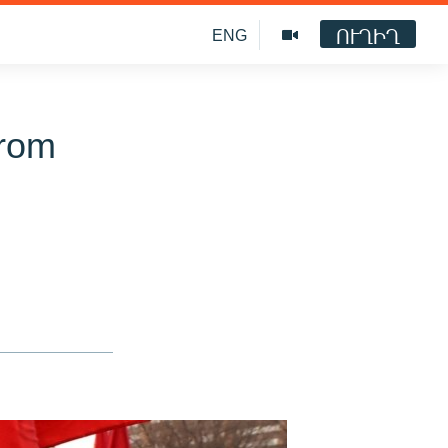
ՈՒՂԻՂ
ENG
From