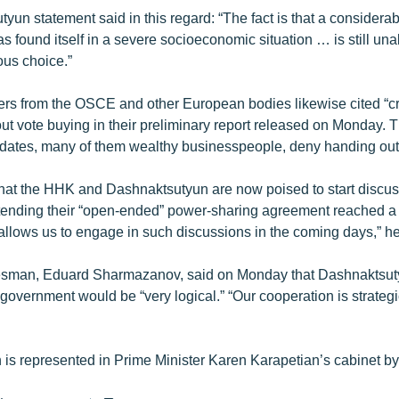
un statement said in this regard: “The fact is that a considerabl
s found itself in a severe socioeconomic situation … is still un
ous choice.”
ers from the OSCE and other European bodies likewise cited “c
out vote buying in their preliminary report released on Monday.
idates, many of them wealthy businesspeople, deny handing out 
that the HHK and Dashnaktsutyun are now poised to start discus
extending their “open-ended” power-sharing agreement reached a
allows us to engage in such discussions in the coming days,” he
man, Eduard Sharmazanov, said on Monday that Dashnaktsuty
government would be “very logical.” “Our cooperation is strateg
is represented in Prime Minister Karen Karapetian’s cabinet by 