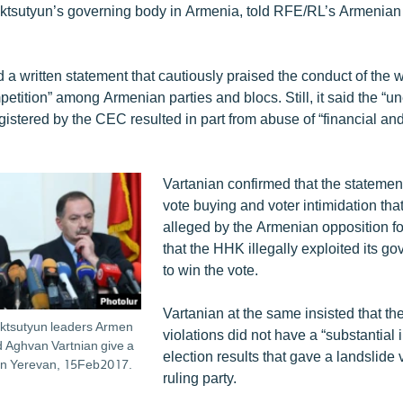
tsutyun’s governing body in Armenia, told RFE/RL’s Armenian
a written statement that cautiously praised the conduct of the 
petition” among Armenian parties and blocs. Still, it said the “
egistered by the CEC resulted in part from abuse of “financial an
Vartanian confirmed that the statement
vote buying and voter intimidation tha
alleged by the Armenian opposition fo
that the HHK illegally exploited its g
to win the vote.
Vartanian at the same insisted that th
ktsutyun leaders Armen
violations did not have a “substantial 
 Aghvan Vartnian give a
election results that gave a landslide v
in Yerevan, 15Feb2017.
ruling party.