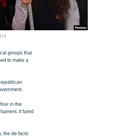
017.
cal groups that
ped to make a
 Republican
government.
our in the
liament. It fared
 the de facto