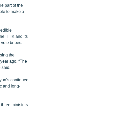
e part of the
able to make a
redible
 The HHK and its
vote bribes.
sing the
 year ago. “The
 said.
un’s continued
ic and long-
three ministers.