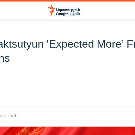
ktsutyun ‘Expected More’ 
ons
oogle-ում