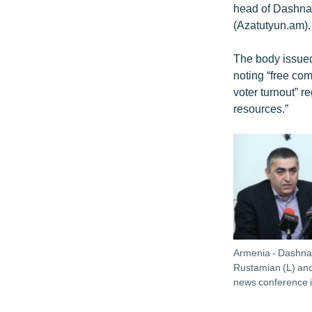
head of Dashnak
(Azatutyun.am).
The body issued 
noting “free com
voter turnout” r
resources.”
Armenia - Dashna
Rustamian (L) and
news conference 