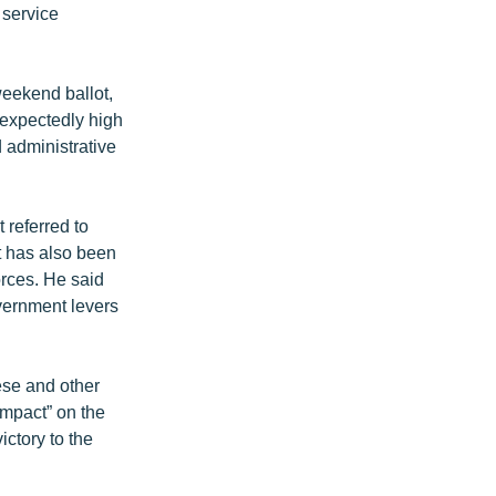
 service
weekend ballot,
unexpectedly high
d administrative
 referred to
t has also been
rces. He said
overnment levers
ese and other
impact” on the
ictory to the