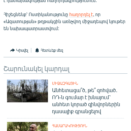
է դատախազության հաղորդագրությունում:
English
Հիշեցնենք՝ Ոստիկանությունը
հաղորդել է
, որ
Русский
«Ազատության» թղթակցին առնչվող միջադեպով նյութեր
են նախապատրաստվում:
ՀԵՏԵՎԵՔ ՄԵԶ
Կիսվել
Հետևեք մեզ
Շարունակել կարդալ
«Ազատության» բոլոր կայքերը
ՄԻՋԱԶԳԱՅԻՆ
Անհետացա՞ծ, թե՞ զոհված․
ՌԴ-ն գումար է խնայում՝
անհետ կորած զինվորներին
դասալիք գրանցելով
ՀԱՍԱՐԱԿՈՒԹՅՈՒՆ