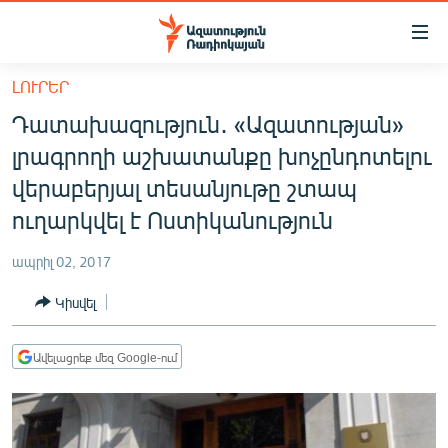
Մատչելիության
հղումներ
Անցնել
ԼՈՒՐԵՐ
հիմնական
ԱԶԱՏՈՒԹՅՈՒՆ TV
Դատախազություն․ «Ազատության»
բովանդակությանը
ՀԱՅԱՍՏԱՆ
Անցնել
լրագրողի աշխատանքը խոչընդոտելու
հիմնական
ՔԱՂԱՔԱԿԱՆ
վերաբերյալ տեսանյութը շտապ
մենյուին
ԸՆՏՐՈՒԹՅՈՒՆՆԵՐ 2026
ուղարկվել է Ոստիկանություն
Որոնում
ԻՐԱՎՈՒՆՔ
ապրիլ 02, 2017
ՀԱՍԱՐԱԿՈՒԹՅՈՒՆ
Կիսվել
ՏՆՏԵՍՈՒԹՅՈՒՆ
ՂԱՐԱԲԱՂ
Ավելացրեք մեզ Google-ում
ՊԱՏԵՐԱԶՄԻ 6 ՇԱԲԱԹՆԵՐԸ
ՏԱՐԱԾԱՇՐՋԱՆ