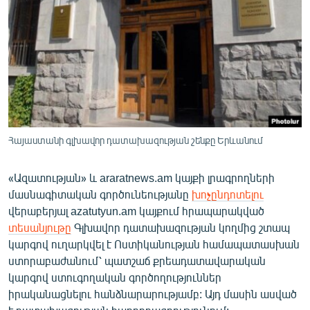
ՄԻՋԱԶԳԱՅԻՆ
ՄՇԱԿՈՒՅԹ
ՍՊՈՐՏ
ՄԵԿՆԱԲԱՆՈՒԹՅՈՒՆ
ՏՏ ԵՒ ԻՆՏԵՐՆԵՏ
ԿՈՐՈՆԱՎԻՐՈՒՍ
Հայաստանի գլխավոր դատախազության շենքը Երևանում
ԱՐԽԻՎ
«Ազատության» և araratnews.am կայքի լրագրողների
ՏԵՍԱՆՅՈՒԹԵՐ
մասնագիտական գործունեությանը
խոչընդոտելու
վերաբերյալ azatutyun.am կայքում հրապարակված
ԲԱՆԱՎԵՃ
տեսանյութը
Գլխավոր դատախազության կողմից շտապ
ՁԳՏԵԼՈՎ ԼԱՎԱԳՈՒՅՆԻՆ
կարգով ուղարկվել է Ոստիկանության համապատասխան
ստորաբաժանում՝ պատշաճ քրեադատավարական
ՓՈԴՔԱՍԹ
կարգով ստուգողական գործողություններ
իրականացնելու հանձնարարությամբ: Այդ մասին ասված
Հայերեն