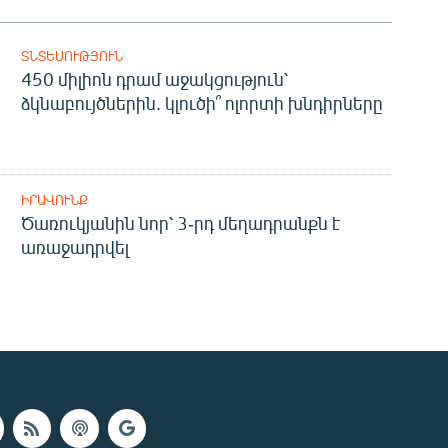
ՏՆՏԵՍՈՒԹՅՈՒՆ
450 միլիոն դրամ աջակցություն՝
ձկնաբույծներին. կլուծի՞ ոլորտի խնդիրները
ԻՐԱՎՈՒՆՔ
Ծառուկյանին նոր՝ 3-րդ մեղադրանքն է
առաջադրվել