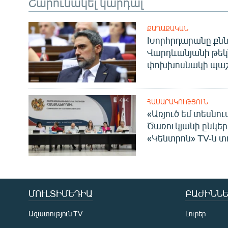
Շարունակել կարդալ
ՔԱՂԱՔԱԿԱՆ
Խորհրդարանը քնն
Վարդևանյանի թեկ
փոխխոսնակի պաշ
ՀԱՍԱՐԱԿՈՒԹՅՈՒՆ
«Առյուծ եմ տեսնու
Ծառուկյանի ընկեր
«Կենտրոն» TV-ն տ
ՄՈՒԼՏԻՄԵԴԻԱ
ԲԱԺԻՆՆԵ
Ազատություն TV
Լուրեր