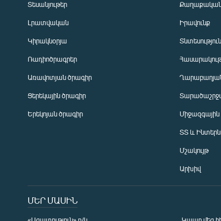
Տեսանյութեր
Քաղաքակա
Լրատվական
Իրավունք
Կիրակնօրյա
Տնտեսությու
Ռադիոծրագրեր
Հասարակութ
Առավոտյան ծրագիր
Ղարաբաղյան
Ցերեկային ծրագիր
Տարածաշրջ
Հայերեն
Երեկոյան ծրագիր
Միջազգային
English
ՏՏ և Ինտեր
Русский
Մշակույթ
ՀԵՏԵՎԵՔ ՄԵԶ
Արխիվ
ՄԵՐ ՄԱՍԻՆ
«Ազատություն» ռ/կ
Կապը մեզ հ