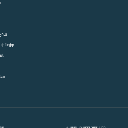
ն
ն
յուն
 խնդիր
ան
նետ
ետ
Հայտարարություններ