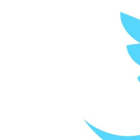
ՄԻՋԱԶԳԱՅԻՆ
ՄՇԱԿՈՒՅԹ
ՍՊՈՐՏ
ՄԵԿՆԱԲԱՆՈՒԹՅՈՒՆ
ՏՏ ԵՒ ԻՆՏԵՐՆԵՏ
ԿՈՐՈՆԱՎԻՐՈՒՍ
ԱՐԽԻՎ
ՏԵՍԱՆՅՈՒԹԵՐ
ԲԱՆԱՎԵՃ
ՁԳՏԵԼՈՎ ԼԱՎԱԳՈՒՅՆԻՆ
ՓՈԴՔԱՍԹ