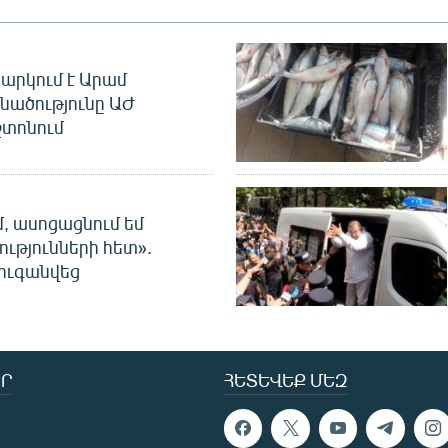
արկում է Արամ
նածությունը ԱԺ
տոնում
մ, ասոցացնում եմ
ությունների հետ».
ուգանվեց
Ր
ՀԵՏԵՎԵՔ ՄԵԶ