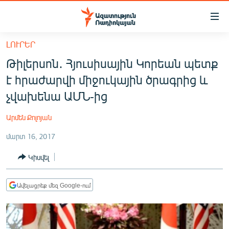
Մատչելիության
հղումներ
Անցնել
ԼՈՒՐԵՐ
հիմնական
ԱԶԱՏՈՒԹՅՈՒՆ TV
Թիլերսոն․ Հյուսիսային Կորեան պետք
բովանդակությանը
ՀԱՅԱՍՏԱՆ
Անցնել
է հրաժարվի միջուկային ծրագրից և
հիմնական
ՔԱՂԱՔԱԿԱՆ
չվախենա ԱՄՆ-ից
մենյուին
ԸՆՏՐՈՒԹՅՈՒՆՆԵՐ 2026
Որոնում
Արմեն Քոլոյան
ԻՐԱՎՈՒՆՔ
մարտ 16, 2017
ՀԱՍԱՐԱԿՈՒԹՅՈՒՆ
Կիսվել
ՏՆՏԵՍՈՒԹՅՈՒՆ
ՂԱՐԱԲԱՂ
Ավելացրեք մեզ Google-ում
ՊԱՏԵՐԱԶՄԻ 6 ՇԱԲԱԹՆԵՐԸ
ՏԱՐԱԾԱՇՐՋԱՆ