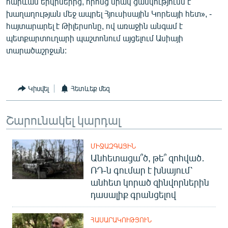
հարևան երկրներից, որոնց միակ ցանկությունն է
English
խաղաղության մեջ ապրել Հյուսիսային Կորեայի հետ», -
հայտարարել է Թիլերսոնը, ով առաջին անգամ է
Русский
պետքարտուղարի պաշտոնում այցելում Ասիայի
տարածաշրջան:
ՀԵՏԵՎԵՔ ՄԵԶ
Կիսվել
Հետևեք մեզ
Շարունակել կարդալ
«Ազատության» բոլոր կայքերը
ՄԻՋԱԶԳԱՅԻՆ
Անհետացա՞ծ, թե՞ զոհված․
ՌԴ-ն գումար է խնայում՝
անհետ կորած զինվորներին
դասալիք գրանցելով
ՀԱՍԱՐԱԿՈՒԹՅՈՒՆ