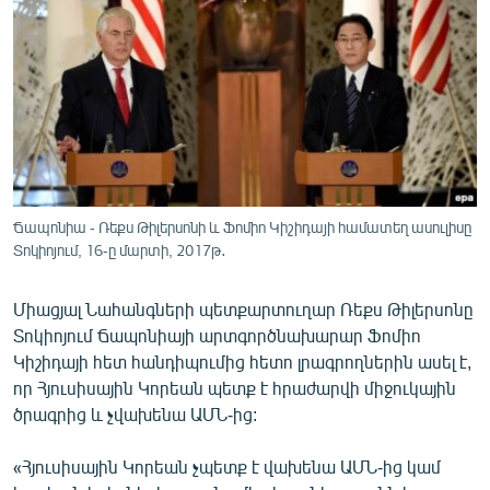
ՄԻՋԱԶԳԱՅԻՆ
ՄՇԱԿՈՒՅԹ
ՍՊՈՐՏ
ՄԵԿՆԱԲԱՆՈՒԹՅՈՒՆ
ՏՏ ԵՒ ԻՆՏԵՐՆԵՏ
ԿՈՐՈՆԱՎԻՐՈՒՍ
Ճապոնիա - Ռեքս Թիլերսոնի և Ֆոմիո Կիշիդայի համատեղ ասուլիսը
Տոկիոյում, 16-ը մարտի, 2017թ․
ԱՐԽԻՎ
ՏԵՍԱՆՅՈՒԹԵՐ
Միացյալ Նահանգների պետքարտուղար Ռեքս Թիլերսոնը
ԲԱՆԱՎԵՃ
Տոկիոյում Ճապոնիայի արտգործնախարար Ֆոմիո
Կիշիդայի հետ հանդիպումից հետո լրագրողներին ասել է,
ՁԳՏԵԼՈՎ ԼԱՎԱԳՈՒՅՆԻՆ
որ Հյուսիսային Կորեան պետք է հրաժարվի միջուկային
ՓՈԴՔԱՍԹ
ծրագրից և չվախենա ԱՄՆ-ից:
«Հյուսիսային Կորեան չպետք է վախենա ԱՄՆ-ից կամ
Հայերեն