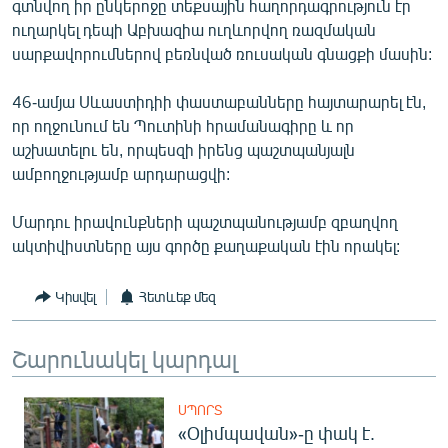
գտնվող իր ընկերոջը տեքսային հաղորդագրություն էր
English
ուղարկել դեպի Աբխազիա ուղևորվող ռազմական
սարքավորումներով բեռնված ռուսական գնացքի մասին:
Русский
46-ամյա Սևաստիդիի փաստաբանները հայտարարել էն,
ՀԵՏԵՎԵՔ ՄԵԶ
որ ողջունում են Պուտինի հրամանագիրը և որ
աշխատելու են, որպեսզի իրենց պաշտպանյալն
ամբողջությամբ արդարացվի:
Մարդու իրավունքների պաշտպանությամբ զբաղվող
«Ազատության» բոլոր կայքերը
ակտիվիստները այս գործը քաղաքական էին որակել:
Կիսվել
Հետևեք մեզ
Շարունակել կարդալ
ՍՊՈՐՏ
«Օլիմպավան»-ը փակ է.