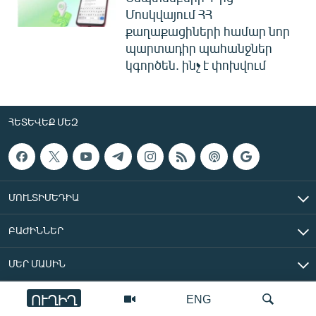
Մոսկվայում ՀՀ
քաղաքացիների համար նոր
պարտադիր պահանջներ
կգործեն. ինչ է փոխվում
ՀԵՏԵՎԵՔ ՄԵԶ
ՄՈՒԼՏԻՄԵԴԻԱ
ԲԱԺԻՆՆԵՐ
ՄԵՐ ՄԱՍԻՆ
ՈՒՂԻՂ
ENG
«Ազատ Եվրոպա/Ազատություն» ռադիոկայան © 2026