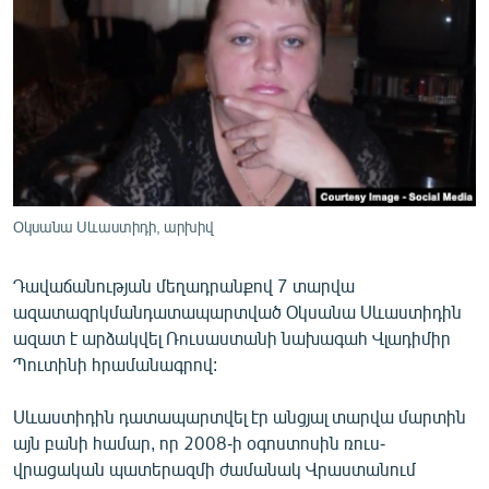
ՄԻՋԱԶԳԱՅԻՆ
ՄՇԱԿՈՒՅԹ
ՍՊՈՐՏ
ՄԵԿՆԱԲԱՆՈՒԹՅՈՒՆ
ՏՏ ԵՒ ԻՆՏԵՐՆԵՏ
ԿՈՐՈՆԱՎԻՐՈՒՍ
Օկսանա Սևաստիդի, արխիվ
ԱՐԽԻՎ
Դավաճանության մեղադրանքով 7 տարվա
ՏԵՍԱՆՅՈՒԹԵՐ
ազատազրկմանդատապարտված Օկսանա Սևաստիդին
ԲԱՆԱՎԵՃ
ազատ է արձակվել Ռուսաստանի նախագահ Վլադիմիր
Պուտինի հրամանագրով:
ՁԳՏԵԼՈՎ ԼԱՎԱԳՈՒՅՆԻՆ
ՓՈԴՔԱՍԹ
Սևաստիդին դատապարտվել էր անցյալ տարվա մարտին
այն բանի համար, որ 2008-ի օգոստոսին ռուս-
վրացական պատերազմի ժամանակ Վրաստանում
Հայերեն