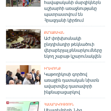
հավաքականի մարզիկներն
աշխարհի առաջնությանը
պատրաստվում են
Հրազդանի կիրճում
ՔԱՂԱՔԱԿԱՆ
ԱԺ փոխխոսնակի
ընդդիմադիր թեկնածուի
վերաբերյալ քննարկումները
եկող շաբաթ կշարունակվեն
ԻՐԱՎՈՒՆՔ
Կաթողիկոսի գործով
առաջին դատական նիստն
ավարտվեց դատավորի
ինքնաբացարկով
ՀԱՍԱՐԱԿՈՒԹՅՈՒՆ
Սեպտեմբերի 1-ից