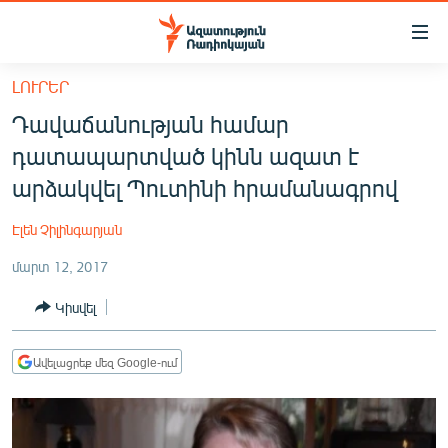
Մատչելիության
հղումներ
Անցնել
ԼՈՒՐԵՐ
հիմնական
ԱԶԱՏՈՒԹՅՈՒՆ TV
Դավաճանության համար
բովանդակությանը
ՀԱՅԱՍՏԱՆ
Անցնել
դատապարտված կինն ազատ է
հիմնական
ՔԱՂԱՔԱԿԱՆ
արձակվել Պուտինի հրամանագրով
մենյուին
ԸՆՏՐՈՒԹՅՈՒՆՆԵՐ 2026
Որոնում
Էլեն Չիլինգարյան
ԻՐԱՎՈՒՆՔ
մարտ 12, 2017
ՀԱՍԱՐԱԿՈՒԹՅՈՒՆ
Կիսվել
ՏՆՏԵՍՈՒԹՅՈՒՆ
ՂԱՐԱԲԱՂ
Ավելացրեք մեզ Google-ում
ՊԱՏԵՐԱԶՄԻ 6 ՇԱԲԱԹՆԵՐԸ
ՏԱՐԱԾԱՇՐՋԱՆ