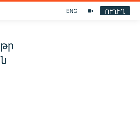
ՈՒՂԻՂ
ENG
սթր
յն