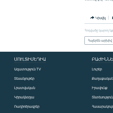
Կիսվել
Հոդվածը կարող եք
Հայերեն արխիվ
ՄՈՒԼՏԻՄԵԴԻԱ
ԲԱԺԻՆՆԵ
Ազատություն TV
Լուրեր
Տեսանյութեր
Քաղաքակա
Լրատվական
Իրավունք
Կիրակնօրյա
Տնտեսությու
Ռադիոծրագրեր
Հասարակութ