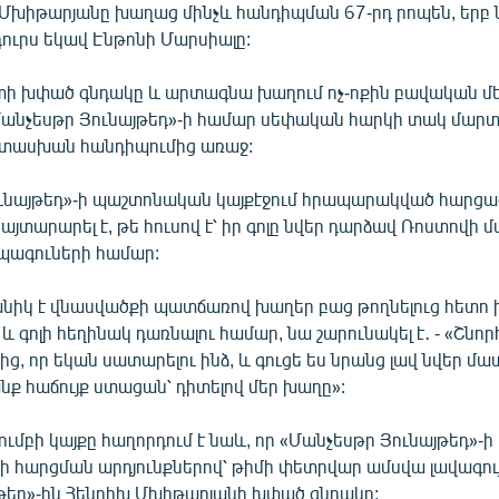
ր Մխիթարյանը խաղաց մինչև հանդիպման 67-րդ րոպեն, երբ
ուրս եկավ Էնթոնի Մարսիալը:
ստի խփած գնդակը և արտագնա խաղում ոչ-ոքին բավական մե
անչեսթր Յունայթեդ»-ի համար սեփական հարկի տակ մարտ
ատասխան հանդիպումից առաջ:
ւնայթեդ»-ի պաշտոնական կայքէջում հրապարակված հարցազ
յտարարել է, թե հուսով է՝ իր գոլը նվեր դարձավ Ռոստովի
րպագուների համար:
րջանիկ է վնասվածքի պատճառով խաղեր բաց թողնելուց հետ
և գոլի հեղինակ դառնալու համար, նա շարունակել է․ - «Շնոր
ց, որ եկան սատարելու ինձ, և գուցե ես նրանց լավ նվեր մատ
անք հաճույք ստացան՝ դիտելով մեր խաղը»:
ւմբի կայքը հաղորդում է նաև, որ «Մանչեսթր Յունայթեդ»-ի
 հարցման արդյունքներով՝ թիմի փետրվար ամսվա լավագույն
սթեր»-ին Հենրիխ Մխիթարյանի խփած գնդակը: