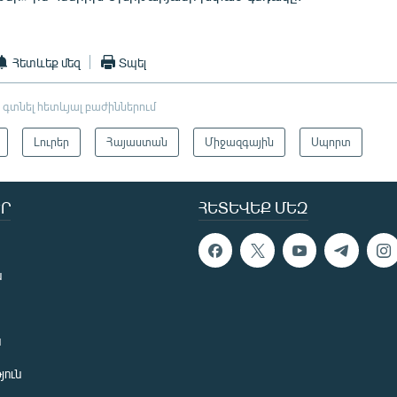
Հետևեք մեզ
Տպել
 գտնել հետևյալ բաժիններում
Լուրեր
Հայաստան
Միջազգային
Սպորտ
Ր
ՀԵՏԵՎԵՔ ՄԵԶ
ն
ն
յուն