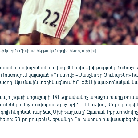
-ի կազմում խփած հերթական գոլից հետո, արխիվ
աստանի հավաքականի ավագ Հենրիխ Մխիթարյանը ճանաչվել
ի Ռոստովում կայացած «Ռոստով»-«Մանչեսթր Յունայթեդ» 
ացող: Այս մասին տեղեկացնում է ՈւԵՖԱ-ի պաշտոնական կայ
պայի լիգայի մրցաշարի 1/8 եզրափակիչ առաջին խաղը ռուս
ւմբների միջև ավարտվեց ոչ-ոքի՝ 1:1 հաշվով, 35-րդ րոպե
ց գոլի հեղինակ դարձավ Մխիթարյանը՝ Զլատան Իբրահիմովի
հետո: 53-րդ րոպեին Ալեքսանդր Բուխարովը հավասարեցր