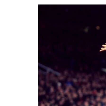
ՄԻՋԱԶԳԱՅԻՆ
ՄՇԱԿՈՒՅԹ
ՍՊՈՐՏ
ՄԵԿՆԱԲԱՆՈՒԹՅՈՒՆ
ՏՏ ԵՒ ԻՆՏԵՐՆԵՏ
ԿՈՐՈՆԱՎԻՐՈՒՍ
ԱՐԽԻՎ
ՏԵՍԱՆՅՈՒԹԵՐ
ԲԱՆԱՎԵՃ
ՁԳՏԵԼՈՎ ԼԱՎԱԳՈՒՅՆԻՆ
ՓՈԴՔԱՍԹ