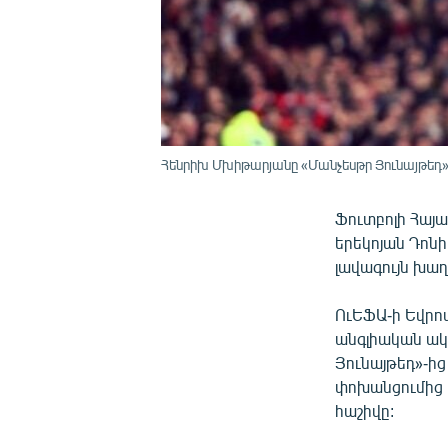
Հենրիխ Մխիթարյանը «Մանչեսթր Յունայթեդ»
Ֆուտբոլի Հայ
երեկոյան Դոն
լավագույն խաղ
ՈւԵՖԱ-ի Եվրո
անգլիական ակո
Յունայթեդ»-ի
փոխանցումից 
հաշիվը: