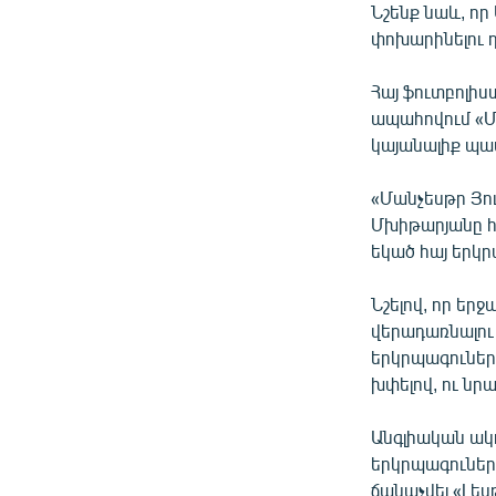
Նշենք նաև, ո
փոխարինելու դ
Հայ ֆուտբոլի
ապահովում «Մ
կայանալիք պ
«Մանչեսթր Յո
Մխիթարյանը հա
եկած հայ երկ
Նշելով, որ ե
վերադառնալու 
երկրպագուների
խփելով, ու նր
Անգլիական ակո
երկրպագուների
ճանաչվել «Լե