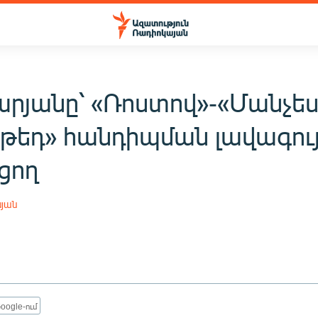
րյանը՝ «Ռոստով»-«Մանչե
յթեդ» հանդիպման լավագու
ցող
սյան
oogle-ում