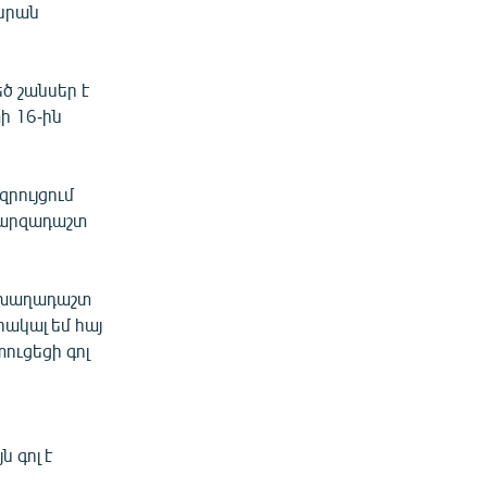
 նրան
ծ շանսեր է
ի 16-ին
րույցում
 մարզադաշտ
ո խաղադաշտ
հակալ եմ հայ
ուցեցի գոլ
 գոլ է