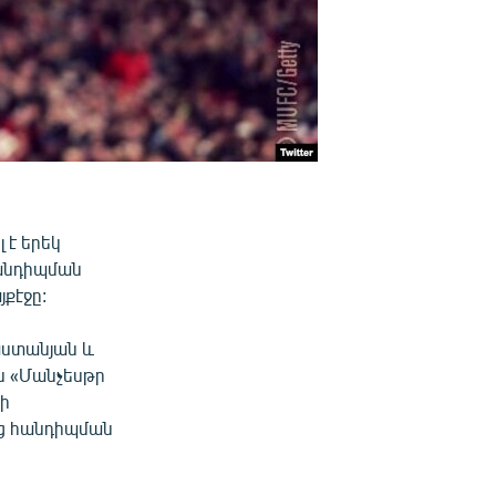
 է երեկ
հանդիպման
քէջը:
աստանյան և
ին «Մանչեսթր
չի
եց հանդիպման