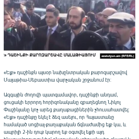
ՄԻՋԱԶԳԱՅԻՆ
ՄՇԱԿՈՒՅԹ
ՍՊՈՐՏ
ՄԵԿՆԱԲԱՆՈՒԹՅՈՒՆ
ՏՏ ԵՒ ԻՆՏԵՐՆԵՏ
ԿՈՐՈՆԱՎԻՐՈՒՍ
«Ելք» դաշինքն այսօր նախընտրական քարոզարշավով
ԱՐԽԻՎ
Մալաթիա-Սեբաստիա վարչական շրջանում էր։
ՏԵՍԱՆՅՈՒԹԵՐ
Ազգային ժողովի պատգամավոր, դաշինքի անդամ,
ԲԱՆԱՎԵՃ
ցուցակի երրորդ հորիզոնականը զբաղեցնող Նիկոլ
ՁԳՏԵԼՈՎ ԼԱՎԱԳՈՒՅՆԻՆ
Փաշինյանը կոչ արեց քաղաքացիներին չհուսահատվել։
«Ելք» դաշինքը եկել է ձեզ ասելու, որ Հայաստանը
ՓՈԴՔԱՍԹ
համակած սոցիալ-քաղաքական ճգնաժամից ելք կա, և
ապրիլի 2-ին դուք կարող եք օգտվել ելքի այդ
Հայերեն