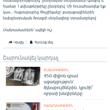
հնարավորությունից՝ ընտրական տեղամասեր գնալով և
English
համար 1 քվեաթերթիկը ընտրելով։ Մի հուսահատվեք ելք
կա», - հայտարարեց Փաշինյանը՝ քաղաքացիներին
Русский
նախընտրական ծրագրի սեղմագիրը տրամադրելով։
ՀԵՏԵՎԵՔ ՄԵԶ
Մանրամասներն՝ ավելի ուշ
Կիսվել
Հետևեք մեզ
Շարունակել կարդալ
«Ազատության» բոլոր կայքերը
ՏՆՏԵՍՈՒԹՅՈՒՆ
450 միլիոն դրամ
աջակցություն՝
ձկնաբույծներին. կլուծի՞
ոլորտի խնդիրները
ՀԱՍԱՐԱԿՈՒԹՅՈՒՆ