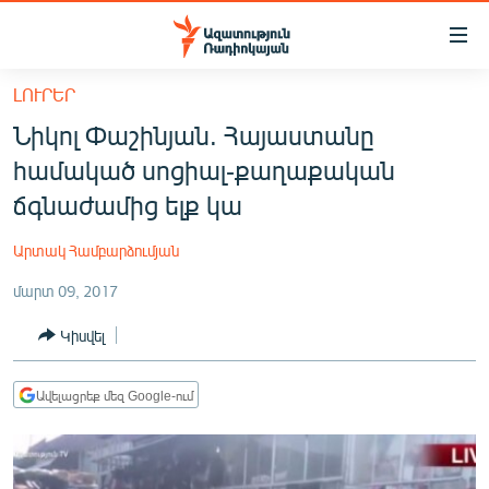
Մատչելիության
հղումներ
Անցնել
ԼՈՒՐԵՐ
հիմնական
ԱԶԱՏՈՒԹՅՈՒՆ TV
Նիկոլ Փաշինյան. Հայաստանը
բովանդակությանը
ՀԱՅԱՍՏԱՆ
Անցնել
համակած սոցիալ-քաղաքական
հիմնական
ՔԱՂԱՔԱԿԱՆ
ճգնաժամից ելք կա
մենյուին
ԸՆՏՐՈՒԹՅՈՒՆՆԵՐ 2026
Որոնում
Արտակ Համբարձումյան
ԻՐԱՎՈՒՆՔ
մարտ 09, 2017
ՀԱՍԱՐԱԿՈՒԹՅՈՒՆ
Կիսվել
ՏՆՏԵՍՈՒԹՅՈՒՆ
ՂԱՐԱԲԱՂ
Ավելացրեք մեզ Google-ում
ՊԱՏԵՐԱԶՄԻ 6 ՇԱԲԱԹՆԵՐԸ
ՏԱՐԱԾԱՇՐՋԱՆ