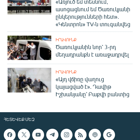
«Առյուծ եմ տեսնում,
ասոցացնում եմ Ծառուկյանի
ընկերությունների հետ».
«Կենտրոն» TV-ն տուգանվեց
ԻՐԱՎՈՒՆՔ
Ծառուկյանին նոր՝ 3-րդ
մեղադրանքն է առաջադրվել
ԻՐԱՎՈՒՆՔ
«Այդ վճիռը վաղուց
կայացված է». Դավիթ
Իշխանյանը՝ Բաքվի բանտից
ՀԵՏԵՎԵՔ ՄԵԶ