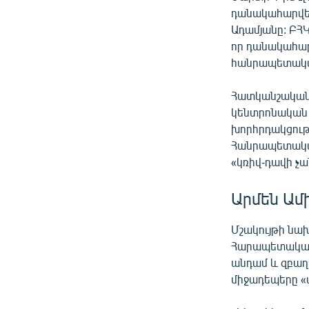
դանակահարվել
Ադամյանը: ԲՀ
որ դանակահարո
հանրապետական
Հատկանշական 
կենտրոնական 
խորհրդակցութ
Հանրապետական
«կռիվ-դավի չան
Արմեն Ամ
Մշակույթի նախ
Հարապետականի
անդամ և զբաղ
միջադեպերը «