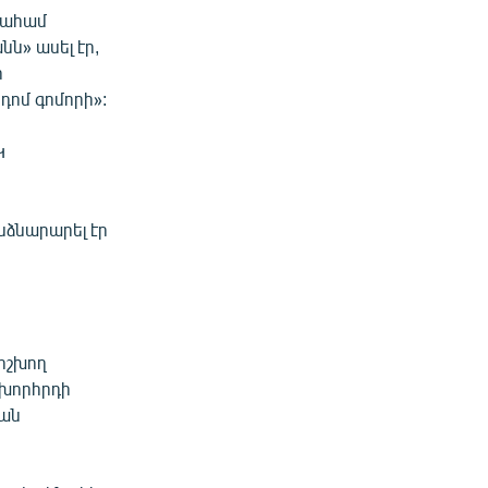
րահամ
ն» ասել էր,
ի
դոմ գոմորի»:
Կ
նձնարարել էր
 իշխող
 խորհրդի
ման