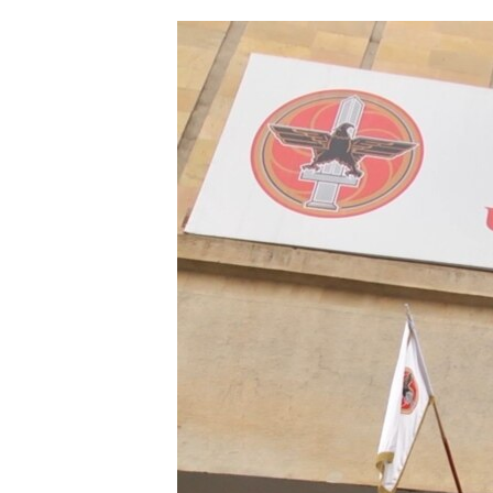
ՄԻՋԱԶԳԱՅԻՆ
ՄՇԱԿՈՒՅԹ
ՍՊՈՐՏ
ՄԵԿՆԱԲԱՆՈՒԹՅՈՒՆ
ՏՏ ԵՒ ԻՆՏԵՐՆԵՏ
ԿՈՐՈՆԱՎԻՐՈՒՍ
ԱՐԽԻՎ
ՏԵՍԱՆՅՈՒԹԵՐ
ԲԱՆԱՎԵՃ
ՁԳՏԵԼՈՎ ԼԱՎԱԳՈՒՅՆԻՆ
ՓՈԴՔԱՍԹ