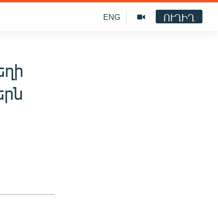
ՈՒՂԻՂ
ENG
եղի
երն