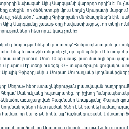
որհրդի նախագահ Ալիկ Սարգսյանի վարորդի որդին է: Ու չն
րը գրեցին, որ ծեծկռտուքի մյուս կողմը Արարատի մարզում
եկ այլ թեկնածու՝ Արայիկ Գրիգորյանի մերձավորներն էին, ս
Ալիկ Սարգսյանը շաբաթ օրը հավաստիացրեց, որ տեղի ու
տրությունների հետ որևէ կապ չունի»:
ան ընտրություններին ընդառաջ՝ Հանրապետական կուսակ
 անուններն առաջին անգամը չէ, որ արծարծվում են տարբեր
ի համատեքստում: Մոտ 10 օր առաջ, ըստ մամուլի հրապարա
ւմ բախում էր տեղի ունեցել ՀՀԿ տարածքային ցուցակով ա
 Արայիկ Գրիգորյանի և Մուրադ Մուրադյանի կողմնակիցների
րկիր Մեդիա» հեռուստաընկերության լրատվական հաղորդում
Գեղամ Մանուկյանը հայտարարեց, որ իշխող Հանրապետակ
եկնածու առաջադրված Բազմասեր Առաքելյանը Փարպի գյուղ
 կողմնակիցների հետ դաժան ծեծի է ենթարկել համագյուղաց
 համար, որ նա ոչ թե իրեն, այլ Դաշնակցությանն է մտադիր ձ
 հայտնի դարձավ, որ Արարատի մարզի Սայաթ-Նովա գյուղում