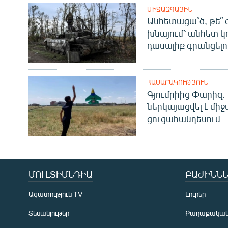
ՄԻՋԱԶԳԱՅԻՆ
Անհետացա՞ծ, թե՞ 
խնայում՝ անհետ կ
դասալիք գրանցելո
ՀԱՍԱՐԱԿՈՒԹՅՈՒՆ
Գյումրիից Փարիզ․
ներկայացվել է մի
ցուցահանդեսում
ՄՈՒԼՏԻՄԵԴԻԱ
ԲԱԺԻՆՆԵ
Ազատություն TV
Լուրեր
Տեսանյութեր
Քաղաքակա