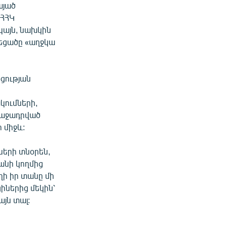
այած
 ՀՀԿ
ակայն, նախկին
նեցածը «աղջկա
ցության
կումների,
ռաջադրված
 միջև:
ների տնօրեն,
անի կողմից
ի իր տանը մի
իներից մեկին՝
այն տալ: