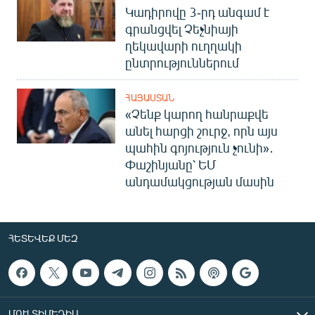
Կադիրովը 3-րդ անգամ է
գրանցվել Չեչնիայի
ղեկավարի ուղղակի
ընտրություններում
ՀԱՅԱՍՏԱՆ
«Չենք կարող հանրաքվե
անել հարցի շուրջ, որն այս
պահին գոյություն չունի»․
Փաշինյանը՝ ԵՄ
անդամակցության մասին
ՀԵՏԵՎԵՔ ՄԵԶ
ՄՈՒԼՏԻՄԵԴԻԱ