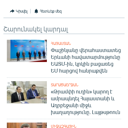
English
Կիսվել
Հետևեք մեզ
Русский
Շարունակել կարդալ
ՀԵՏԵՎԵՔ ՄԵԶ
ՀԱՅԱՍՏԱՆ
Փաշինյանը վերահաստատեց
Երևանի հավատարմությունը
ԵԱՏՄ-ին, կրկին բացառեց
«Ազատության» բոլոր կայքերը
ԵՄ հարցով հանրաքվեն
ՏԱՐԱԾԱՇՐՋԱՆ
«Թրամփի ուղին» կարող է
ամրապնդել Հայաստանի և
Ադրբեջանի միջև
խաղաղությունը. Լայթսթոուն
ՄԻՋԱԶԳԱՅԻՆ