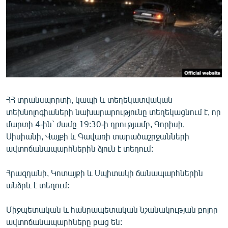
ՄԻՋԱԶԳԱՅԻՆ
ՄՇԱԿՈՒՅԹ
ՍՊՈՐՏ
ՄԵԿՆԱԲԱՆՈՒԹՅՈՒՆ
ՏՏ ԵՒ ԻՆՏԵՐՆԵՏ
ՀՀ տրանսպորտի, կապի և տեղեկատվական
ԿՈՐՈՆԱՎԻՐՈՒՍ
տեխնոլոգիաների նախարարությունը տեղեկացնում է, որ
ԱՐԽԻՎ
մարտի 4-ին` ժամը 19:30-ի դրությամբ, Գորիսի,
Սիսիանի, Վայքի և Գավառի տարածաշրջանների
ՏԵՍԱՆՅՈՒԹԵՐ
ավտոճանապարհներին ձյուն է տեղում:
ԲԱՆԱՎԵՃ
Հրազդանի, Կոտայքի և Սպիտակի ճանապարհներին
ՁԳՏԵԼՈՎ ԼԱՎԱԳՈՒՅՆԻՆ
անձրև է տեղում:
ՓՈԴՔԱՍԹ
Միջպետական և հանրապետական նշանակության բոլոր
Հայերեն
ավտոճանապարհները բաց են: