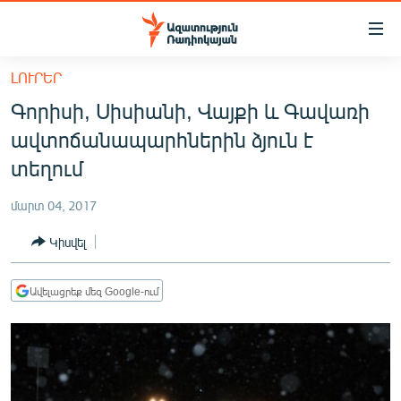
Մատչելիության
հղումներ
Անցնել
ԼՈՒՐԵՐ
հիմնական
ԱԶԱՏՈՒԹՅՈՒՆ TV
Գորիսի, Սիսիանի, Վայքի և Գավառի
բովանդակությանը
ՀԱՅԱՍՏԱՆ
Անցնել
ավտոճանապարհներին ձյուն է
հիմնական
ՔԱՂԱՔԱԿԱՆ
տեղում
մենյուին
ԸՆՏՐՈՒԹՅՈՒՆՆԵՐ 2026
Որոնում
մարտ 04, 2017
ԻՐԱՎՈՒՆՔ
Կիսվել
ՀԱՍԱՐԱԿՈՒԹՅՈՒՆ
ՏՆՏԵՍՈՒԹՅՈՒՆ
Ավելացրեք մեզ Google-ում
ՂԱՐԱԲԱՂ
ՊԱՏԵՐԱԶՄԻ 6 ՇԱԲԱԹՆԵՐԸ
ՏԱՐԱԾԱՇՐՋԱՆ