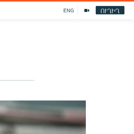
ՈՒՂԻՂ
ENG