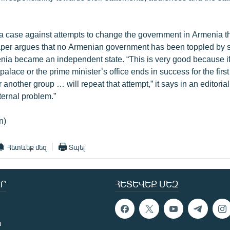
a case against attempts to change the government in Armenia th
aper argues that no Armenian government has been toppled by s
nia became an independent state. “This is very good because if
 palace or the prime minister’s office ends in success for the first
 another group … will repeat that attempt,” it says in an editoria
ternal problem.”
n)
Հետևեք մեզ
Տպել
Ր
ՀԵՏԵՎԵՔ ՄԵԶ
ն