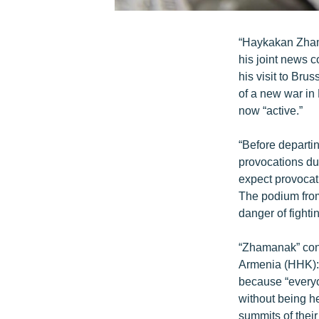
“Haykakan Zhama
his joint news 
his visit to Bru
of a new war in 
now “active.”
“Before departi
provocations du
expect provocati
The podium from
danger of fighti
“Zhamanak” conti
Armenia (HHK): 
because “every
without being he
summits of their