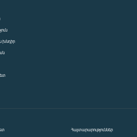
ն
յուն
 խնդիր
ան
նետ
ետ
Հայտարարություններ