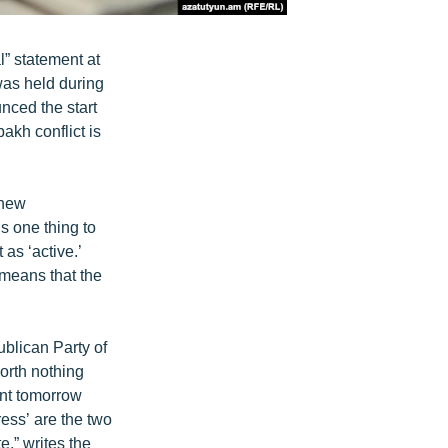
” statement at
was held during
unced the start
akh conflict is
 new
s one thing to
 as ‘active.’
means that the
ublican Party of
orth nothing
nt tomorrow
ress’ are the two
e,” writes the