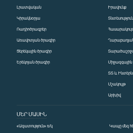
Լրատվական
Իրավունք
Կիրակնօրյա
Տնտեսությու
Ռադիոծրագրեր
Հասարակութ
Առավոտյան ծրագիր
Ղարաբաղյան
Ցերեկային ծրագիր
Տարածաշրջ
Հայերեն
Երեկոյան ծրագիր
Միջազգային
English
ՏՏ և Ինտեր
Русский
Մշակույթ
ՀԵՏԵՎԵՔ ՄԵԶ
Արխիվ
ՄԵՐ ՄԱՍԻՆ
«Ազատություն» ռ/կ
Կապը մեզ հ