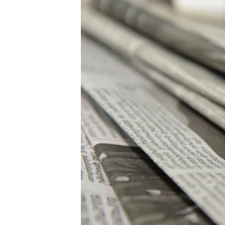
ՄԻՋԱԶԳԱՅԻՆ
ՄՇԱԿՈՒՅԹ
ՍՊՈՐՏ
ՄԵԿՆԱԲԱՆՈՒԹՅՈՒՆ
ՏՏ ԵՒ ԻՆՏԵՐՆԵՏ
ԿՈՐՈՆԱՎԻՐՈՒՍ
ԱՐԽԻՎ
ՏԵՍԱՆՅՈՒԹԵՐ
ԲԱՆԱՎԵՃ
ՁԳՏԵԼՈՎ ԼԱՎԱԳՈՒՅՆԻՆ
ՓՈԴՔԱՍԹ