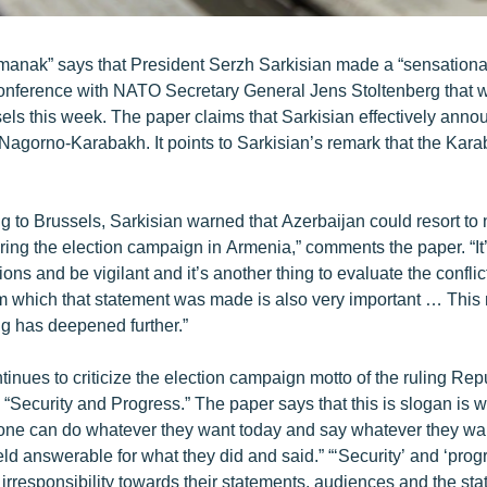
nak” says that President Serzh Sarkisian made a “sensational
conference with NATO Secretary General Jens Stoltenberg that 
ssels this week. The paper claims that Sarkisian effectively anno
Nagorno-Karabakh. It points to Sarkisian’s remark that the Karab
ng to Brussels, Sarkisian warned that Azerbaijan could resort to
ring the election campaign in Armenia,” comments the paper. “It’
ons and be vigilant and it’s another thing to evaluate the conflict
 which that statement was made is also very important … This 
ng has deepened further.”
nues to criticize the election campaign motto of the ruling Rep
“Security and Progress.” The paper says that this is slogan is w
one can do whatever they want today and say whatever they wa
ld answerable for what they did and said.” “‘Security’ and ‘prog
 irresponsibility towards their statements, audiences and the stat