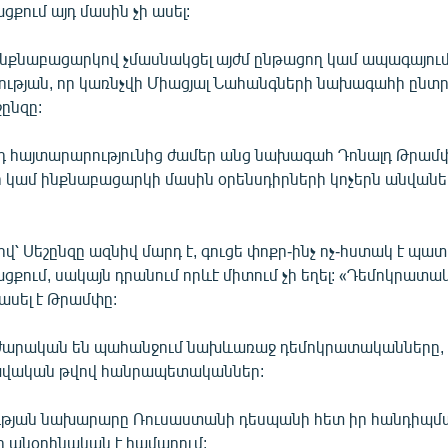
ցքում այդ մասին չի ասել:
մ ինքնաբացարկով չմասնակցել այժմ ընթացող կամ ապագայու
ության, որ կառնչվի Միացյալ Նահանգների նախագահի ընտր
շընզը:
 հայտարարությունից ժամեր անց նախագահ Դոնալդ Թրամփ
կամ ինքնաբացարկի մասին օրենսդիրների կոչերն անվանել
՝ Սեշընզը ազնիվ մարդ է, գուցե փոքր-ինչ ոչ-հստակ է պա
ացքում, սակայն դրանում որևէ միտում չի եղել: «Դեմոկրատ
 ասել է Թրամփը:
ժարական են պահանջում նախևառաջ դեմոկրատականները, բ
բավական թվով հանրապետականներ:
յան նախարարը Ռուսաստանի դեսպանի հետ իր հանդիպմա
ը անօրինական է համարում: