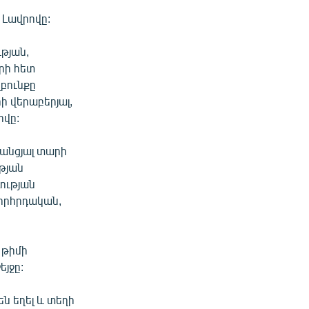
 Լավրովը:
ւթյան,
րի հետ
զբունքը
 վերաբերյալ,
ովը:
 անցյալ տարի
թյան
ության
որհրդական,
 թիմի
յջը:
ն եղել և տեղի