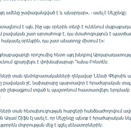
այդ ամենը չափազանցված է և անարդար», - ասել է Սեշընզը:
ացնում է այն, ինչ այս օրերին տեղի է ունենում մայրաքաղա
մ բավական շատ արտահոսք է, դա մտահոգություն է պատճառ
 հակասել օրենքին, դա շատ անառողջ միտում է»:
նաբացարկի որոշումից հետո այդ խնդրով Արդարադատութ
ւնում զբաղվելու է փոխնախարար Դանա Բոնտեն:
չների տան դեմոկրատականների ղեկավար Նենսի Փելոսին ասե
 բավական չէ, նախարարը պարտավոր է հրաժարական տալ,
մների ընթացքում տված և պաշտոնում հաստատվելու երդմամ
:
չների տան հետախուզության հարցերի հանձնաժողովում ավ
Ադամ Շիֆն էլ ասել է, որ Սեշընզը պետք է հրաժարական նե
յտորեն մոլորության մեջ է գցել սենատորներին: