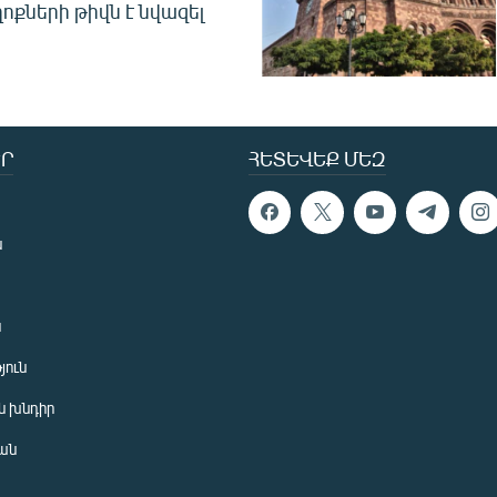
ոքների թիվն է նվազել
Ր
ՀԵՏԵՎԵՔ ՄԵԶ
ն
ն
յուն
 խնդիր
ան