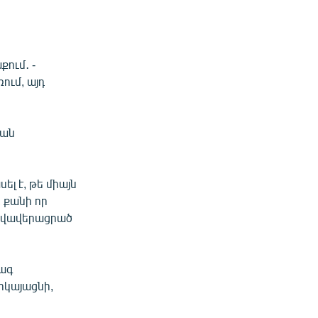
քում․ -
ում, այդ
յան
լ է, թե միայն
 քանի որ
բ վավերացրած
ագ
րկայացնի,