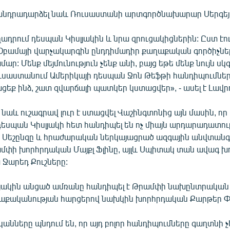
է անդրադարձել նաև Ռուսաստանի արտգործնախարար Սերգեյ
եղադրում դեսպան Կիսլյակին և նրա զրուցակիցներին: Ըստ էո
 Օբամայի վարչակարգին ընդդիմադիր քաղաքական գործիչնե
ար: Մենք մեյմունություն չենք անի, բայց եթե մենք նույն սկ
ւսաստանում Ամերիկայի դեսպան Ջոն Թեֆթի հանդիպումների
ք ինձ, շատ զվարճալի պատկեր կստացվեր», - ասել է Լավր
 նաև ուշագրավ լուր է ստացվել Վաշինգտոնից այն մասին, որ
եսպան Կիսլյակի հետ հանդիպել են ոչ միայն արդարադատու
Սեշընզը և հրաժարական ներկայացրած ազգային անվտանգ
մփի խորհրդական Մայքլ Ֆլինը, այլև Սպիտակ տան ավագ խ
Ջարեդ Քուշները:
սլյակին անցած ամռանը հանդիպել է Թրամփի նախընտրական
քականության հարցերով նախկին խորհրդական Քարթեր Փե
նները պնդում են, որ այդ բոլոր հանդիպումները գաղտնի չե