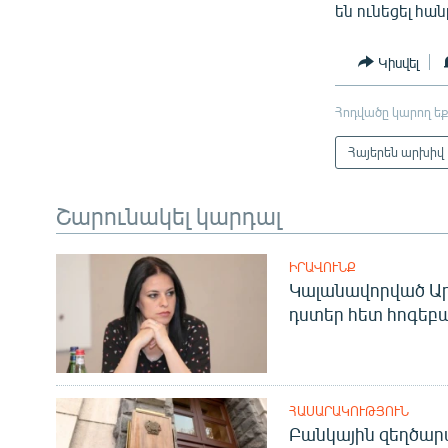
են ունեցել հ
Կիսվել
Հոդվածը կարող եք
Հայերեն արխիվ
Շարունակել կարդալ
ԻՐԱՎՈՒՆՔ
Կալանավորված Ար
դստեր հետ հոգեբ
ՀԱՍԱՐԱԿՈՒԹՅՈՒՆ
Բանկային զեղծարա