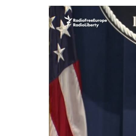
ՄԻՋԱԶԳԱՅԻՆ
ՄՇԱԿՈՒՅԹ
ՍՊՈՐՏ
ՄԵԿՆԱԲԱՆՈՒԹՅՈՒՆ
ՏՏ ԵՒ ԻՆՏԵՐՆԵՏ
ԿՈՐՈՆԱՎԻՐՈՒՍ
ԱՐԽԻՎ
ՏԵՍԱՆՅՈՒԹԵՐ
ԲԱՆԱՎԵՃ
ՁԳՏԵԼՈՎ ԼԱՎԱԳՈՒՅՆԻՆ
ՓՈԴՔԱՍԹ