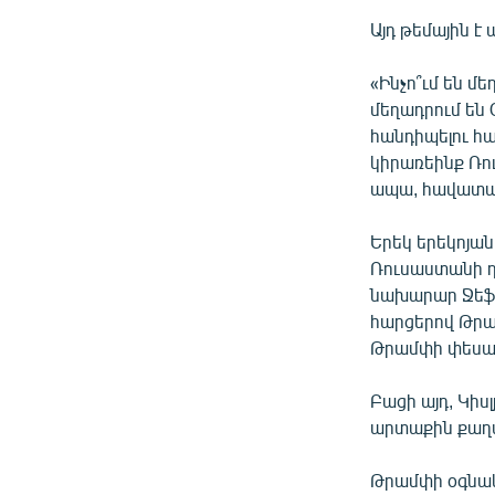
Այդ թեմային 
«Ինչո՞ւմ են մ
մեղադրում են
հանդիպելու համ
կիրառեինք Ռո
ապա, հավատացե
Երեկ երեկոյան
Ռուսաստանի դ
նախարար Ջեֆ 
հարցերով Թրա
Թրամփի փեսա 
Բացի այդ, Կի
արտաքին քաղա
Թրամփի օգնակա