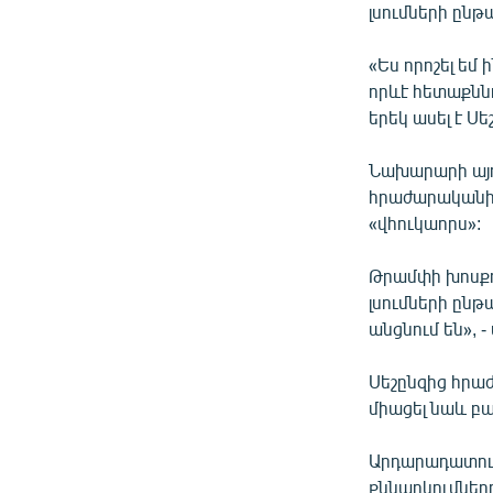
լսումների ընթա
«Ես որոշել ե
որևէ հետաքնն
երեկ ասել է Սե
Նախարարի այդ
հրաժարականի 
«վհուկաորս»:
Թրամփի խոսքով
լսումների ընթ
անցնում են», -
Սեշընզից հրա
միացել նաև 
Արդարադատութ
քննարկումներ