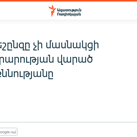
եշընզը չի մասնակցի
արության վարած
ննությանը
oogle-ում