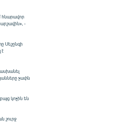
մ հնարավոր
արշավին», -
ը Սեշընզի
 է
տասխանել
ականները չափն
այց կոչին են
ն շուրջ