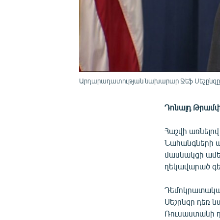
Արդարադատության նախարար Ջեֆ Սեշընզը ի
Դոնալդ Թրամփ
Հաշվի առնելով
Նահանգների ա
մասնակցի ամե
ղեկավարած գե
Դեմոկրատական
Սեշընզը դեռ 
Ռուսաստանի դ