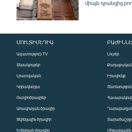
միայն դրանցից բող
ՄՈՒԼՏԻՄԵԴԻԱ
ԲԱԺԻՆՆԵ
Ազատություն TV
Լուրեր
Տեսանյութեր
Քաղաքակա
Լրատվական
Իրավունք
Կիրակնօրյա
Տնտեսությու
Ռադիոծրագրեր
Հասարակութ
Առավոտյան ծրագիր
Ղարաբաղյան
Ցերեկային ծրագիր
Տարածաշրջ
Հայերեն
Երեկոյան ծրագիր
Միջազգային