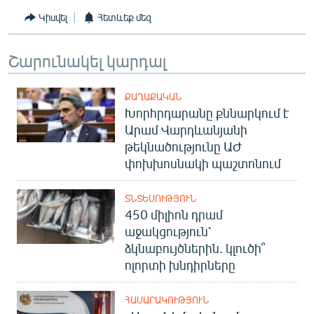
English
Կիսվել
Հետևեք մեզ
Русский
Շարունակել կարդալ
ՀԵՏԵՎԵՔ ՄԵԶ
ՔԱՂԱՔԱԿԱՆ
Խորհրդարանը քննարկում է
Արամ Վարդևանյանի
թեկնածությունը ԱԺ
փոխխոսնակի պաշտոնում
«Ազատության» բոլոր կայքերը
ՏՆՏԵՍՈՒԹՅՈՒՆ
450 միլիոն դրամ
աջակցություն՝
ձկնաբույծներին. կլուծի՞
ոլորտի խնդիրները
ՀԱՍԱՐԱԿՈՒԹՅՈՒՆ