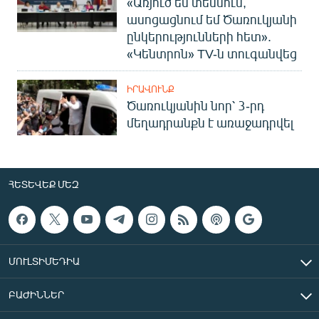
«Առյուծ եմ տեսնում,
ասոցացնում եմ Ծառուկյանի
ընկերությունների հետ».
«Կենտրոն» TV-ն տուգանվեց
ԻՐԱՎՈՒՆՔ
Ծառուկյանին նոր՝ 3-րդ
մեղադրանքն է առաջադրվել
ՀԵՏԵՎԵՔ ՄԵԶ
ՄՈՒԼՏԻՄԵԴԻԱ
ԲԱԺԻՆՆԵՐ