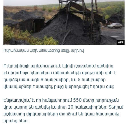
ՄԻՋԱԶԳԱՅԻՆ
ՄՇԱԿՈՒՅԹ
ՍՊՈՐՏ
ՄԵԿՆԱԲԱՆՈՒԹՅՈՒՆ
ՏՏ ԵՒ ԻՆՏԵՐՆԵՏ
Ոկրաինական ածխահանքերից մեկը, արխիվ
ԿՈՐՈՆԱՎԻՐՈՒՍ
Ուկրաինայի արևմուտքում, Լվովի շրջանում գտնվող
ԱՐԽԻՎ
«Լվիվուհոլ» պետական ածխահանքի պայթյունի զոհ է
ՏԵՍԱՆՅՈՒԹԵՐ
դարձել առնվազն 8 հանքափոր, ևս 6 հանքափոր
վնասվաքներ է ստացել, բայց կարողացել է դուրս գալ:
ԲԱՆԱՎԵՃ
ՁԳՏԵԼՈՎ ԼԱՎԱԳՈՒՅՆԻՆ
Ենթադրվում է, որ հանքահորում 550 մետր խորության
վրա կարող են գտնվել ևս մոտ 20 հանքափորներ: Տեղում
ՓՈԴՔԱՍԹ
աշխատող փրկարարները փորձում են կապ հաստատել
նրանց հետ:
Հայերեն