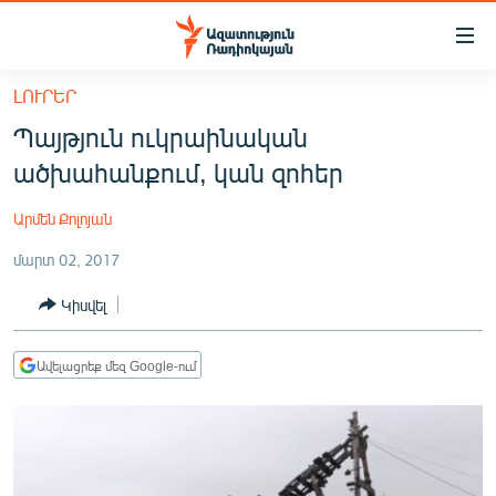
Մատչելիության
հղումներ
Անցնել
ԼՈՒՐԵՐ
հիմնական
ԱԶԱՏՈՒԹՅՈՒՆ TV
Պայթյուն ուկրաինական
բովանդակությանը
ՀԱՅԱՍՏԱՆ
Անցնել
ածխահանքում, կան զոհեր
հիմնական
ՔԱՂԱՔԱԿԱՆ
մենյուին
Արմեն Քոլոյան
ԸՆՏՐՈՒԹՅՈՒՆՆԵՐ 2026
Որոնում
մարտ 02, 2017
ԻՐԱՎՈՒՆՔ
Կիսվել
ՀԱՍԱՐԱԿՈՒԹՅՈՒՆ
ՏՆՏԵՍՈՒԹՅՈՒՆ
Ավելացրեք մեզ Google-ում
ՂԱՐԱԲԱՂ
ՊԱՏԵՐԱԶՄԻ 6 ՇԱԲԱԹՆԵՐԸ
ՏԱՐԱԾԱՇՐՋԱՆ