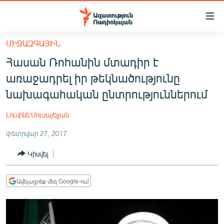
Մատչելիության
հղումներ
Անցնել
ՄԻՋԱԶԳԱՅԻՆ
հիմնական
ԱԶԱՏՈՒԹՅՈՒՆ TV
Հասան Ռոհանին մտադիր է
բովանդակությանը
ՀԱՅԱՍՏԱՆ
Անցնել
առաջադրել իր թեկնածությունը
հիմնական
ՔԱՂԱՔԱԿԱՆ
նախագահական ընտրություններում
մենյուին
ԸՆՏՐՈՒԹՅՈՒՆՆԵՐ 2026
Որոնում
Լուսինե Մուսայելյան
ԻՐԱՎՈՒՆՔ
փետրվար 27, 2017
ՀԱՍԱՐԱԿՈՒԹՅՈՒՆ
Կիսվել
ՏՆՏԵՍՈՒԹՅՈՒՆ
ՂԱՐԱԲԱՂ
Ավելացրեք մեզ Google-ում
ՊԱՏԵՐԱԶՄԻ 6 ՇԱԲԱԹՆԵՐԸ
ՏԱՐԱԾԱՇՐՋԱՆ