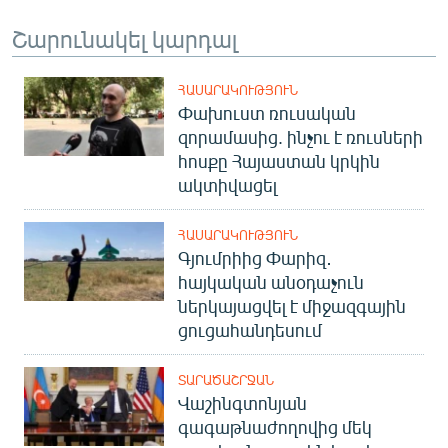
Շարունակել կարդալ
ՀԱՍԱՐԱԿՈՒԹՅՈՒՆ
Փախուստ ռուսական
զորամասից. ինչու է ռուսների
հոսքը Հայաստան կրկին
ակտիվացել
ՀԱՍԱՐԱԿՈՒԹՅՈՒՆ
Գյումրիից Փարիզ․
հայկական անօդաչուն
ներկայացվել է միջազգային
ցուցահանդեսում
ՏԱՐԱԾԱՇՐՋԱՆ
Վաշինգտոնյան
գագաթնաժողովից մեկ