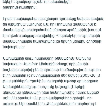
եկել է եզրակացության, որ կմասնակցի
English
ընտրություններին:
Русский
Իրանի նախագահական ընտրությունները նախատեսված
են առաջիկա մայիսին։ Այն, որ Ռոհանին ցանկանում է
ՀԵՏԵՎԵՔ ՄԵԶ
մասնակցել նախագահական ընտրություններին, խոսում
էին դեռևս անցյալ տարվանից։ Հոկտեմբերին այդ մասին
մասնավորապես հայտարարել էր երկրի ներքին գործերի
նախարարը։
«Ազատության» բոլոր կայքերը
Նախագահի մյուս հնարավոր թեկնածուն՝ նախկին
նախագահ Մահմուդ Ահմադինեժադը, որի մասին
նույնպես ակտիվ քննարկումներ էին ծավալվում, հայտնի
է, որ մտադիր չէ ընտրապայքարի մեջ մտնել։ 2005-2013
թվականներին Իրանի նախագահի աթոռը զբաղեցրած
Ահմադինեժադը այս որոշումը կայացրել է երկրի
գերագույն ղեկավարի հետ հանդիպումից հետո։ Անցած
աշնանն իրանական լրատվամիջոցները գրեցին, որ
այաթոլա Ալի Խամենեին Ահմադինեժադին խորհուրդ է