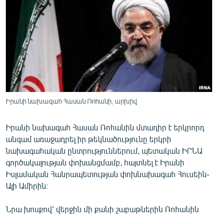
ՄԻՋԱԶԳԱՅԻՆ
ՄՇԱԿՈՒՅԹ
ՍՊՈՐՏ
ՄԵԿՆԱԲԱՆՈՒԹՅՈՒՆ
ՏՏ ԵՒ ԻՆՏԵՐՆԵՏ
ԿՈՐՈՆԱՎԻՐՈՒՍ
Իրանի նախագահ Հասան Ռոհանի, արխիվ
ԱՐԽԻՎ
Իրանի նախագահ Հասան Ռոհանին մտադիր է երկրորդ
ՏԵՍԱՆՅՈՒԹԵՐ
անգամ առաջադրել իր թեկնածությունը երկրի
ԲԱՆԱՎԵՃ
նախագահական ընտրություններում, պետական ԻՐՆԱ
գործակալության փոխանցմամբ, հայտնել է Իրանի
ՁԳՏԵԼՈՎ ԼԱՎԱԳՈՒՅՆԻՆ
Իսլամական Հանրապետության փոխնախագահ Հուսեին-
ՓՈԴՔԱՍԹ
Ալի Ամիրին։
Նրա խոսքով՝ վերջին մի քանի շաբաթներին Ռոհանին
Հայերեն