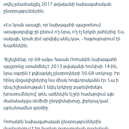
տվել չմասնակցել 2017 թվականի նախագահական
ընտրություններին:
«Ես նրան ասացի, որ նախագահի պաշտոնում
առաջադրվելը չի բխում ո՛չ նրա, ո՛չ էլ երկրի շահերից: Ես,
սակայն, նրան չեմ արգելել անել դա», - հայտարարում էր
Խամենեին:
Հիշեցնենք, որ 68-ամյա Հասան Ռոհանին նախագահի
պաշտոնը ստանձնել է 2013 թվականի հունիսի 14-ին,
նրա օգտին է քվեարկել ընտրողների 50.68 տոկոսը։ Իր
հինգ մրցակիցներից նա միակ հոգևորականն էր: Նա ի
դեպ իշխանության է եկել երկիրը բարեփոխելու
խոստումներով՝ թեև ամենևին էլ չէր համարվում այն
ժամանակվա ռեժիմի ընդդիմախոսը, լիբերալ կամ
արևմտամետ գործիչ։
Ռոհանին նախագահական ընտրություններին
մասնակցում է իր համար քաղաքական բավական