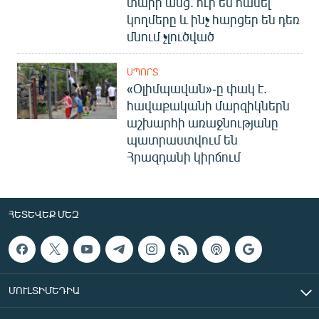
տարի անց. ուր են հասել
կողմերը և ինչ հարցեր են դեռ
մնում չլուծված
ՍՊՈՐՏ
«Օլիմպավան»-ը փակ է.
հավաքականի մարզիկներն
աշխարհի առաջնությանը
պատրաստվում են
Հրազդանի կիրճում
ՀԵՏԵՎԵՔ ՄԵԶ
ՄՈՒԼՏԻՄԵԴԻԱ