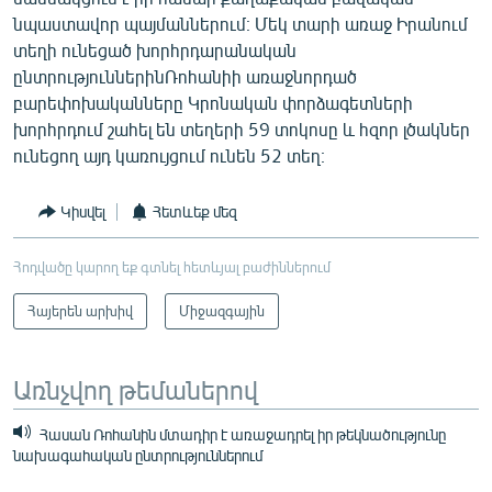
նպաստավոր պայմաններում։ Մեկ տարի առաջ Իրանում
տեղի ունեցած խորհրդարանական
ընտրություններինՌոհանիի առաջնորդած
բարեփոխականները Կրոնական փորձագետների
խորհրդում շահել են տեղերի 59 տոկոսը և հզոր լծակներ
ունեցող այդ կառույցում ունեն 52 տեղ։
Կիսվել
Հետևեք մեզ
Հոդվածը կարող եք գտնել հետևյալ բաժիններում
Հայերեն արխիվ
Միջազգային
Առնչվող թեմաներով
Հասան Ռոհանին մտադիր է առաջադրել իր թեկնածությունը
նախագահական ընտրություններում