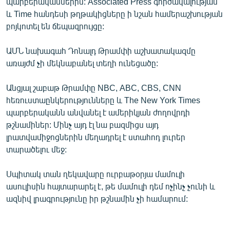
պարբերականներին: Associated Press գործակալության
English
և Time հանդեսի թղթակիցները ի նշան համերաշխության
բոյկոտել են ճեպազրույցը:
Русский
ԱՄՆ նախագահ Դոնալդ Թրամփի աշխատակազմը
ՀԵՏԵՎԵՔ ՄԵԶ
առայժմ չի մեկնաբանել տեղի ունեցածը:
Անցյալ շաբաթ Թրամփը NBC, ABC, CBS, CNN
հեռուստաընկերությունները և The New York Times
պարբերականն անվանել է ամերիկյան ժողովրդի
թշնամիներ: Մինչ այդ էլ նա բազմիցս այդ
«Ազատության» բոլոր կայքերը
լրատվամիջոցներին մեղադրել է ստահոդ լուրեր
տարածելու մեջ:
Սպիտակ տան ղեկավարը ուրբաթօրյա մամուլի
ասուլիսին հայտարարել է, թե մամուլի դեմ ոչինչ չունի և
ազնիվ լրագրությունը իր թշնամին չի համարում: