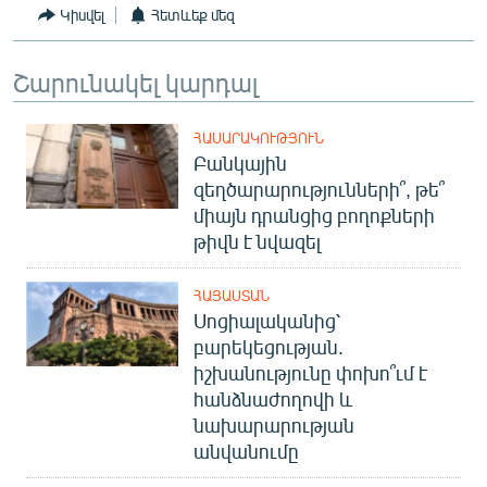
Կիսվել
Հետևեք մեզ
Շարունակել կարդալ
ՀԱՍԱՐԱԿՈՒԹՅՈՒՆ
Բանկային
զեղծարարությունների՞, թե՞
միայն դրանցից բողոքների
թիվն է նվազել
ՀԱՅԱՍՏԱՆ
Սոցիալականից՝
բարեկեցության.
իշխանությունը փոխո՞ւմ է
հանձնաժողովի և
նախարարության
անվանումը