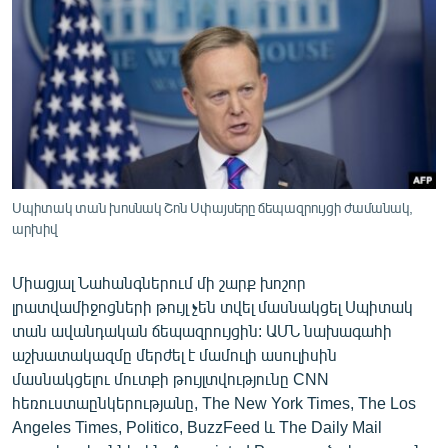
ՄԻՋԱԶԳԱՅԻՆ
ՄՇԱԿՈՒՅԹ
ՍՊՈՐՏ
ՄԵԿՆԱԲԱՆՈՒԹՅՈՒՆ
ՏՏ ԵՒ ԻՆՏԵՐՆԵՏ
ԿՈՐՈՆԱՎԻՐՈՒՍ
Սպիտակ տան խոսնակ Շոն Սփայսերը ճեպազրույցի ժամանակ,
արխիվ
ԱՐԽԻՎ
ՏԵՍԱՆՅՈՒԹԵՐ
Միացյալ Նահանգներում մի շարք խոշոր
ԲԱՆԱՎԵՃ
լրատվամիջոցների թույլ չեն տվել մասնակցել Սպիտակ
տան ավանդական ճեպազրույցին: ԱՄՆ նախագահի
ՁԳՏԵԼՈՎ ԼԱՎԱԳՈՒՅՆԻՆ
աշխատակազմը մերժել է մամուլի ասուլիսին
ՓՈԴՔԱՍԹ
մասնակցելու մուտքի թույլտվությունը CNN
հեռուստաընկերությանը, The New York Times, The Los
Angeles Times, Politico, BuzzFeed և The Daily Mail
Հայերեն