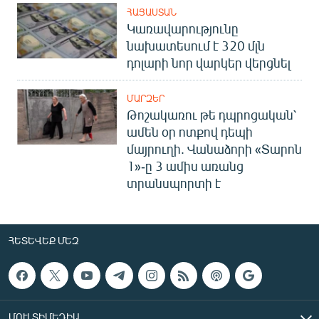
ՀԱՅԱՍՏԱՆ
Կառավարությունը
նախատեսում է 320 մլն
դոլարի նոր վարկեր վերցնել
ՄԱՐԶԵՐ
Թոշակառու թե դպրոցական՝
ամեն օր ոտքով դեպի
մայրուղի. Վանաձորի «Տարոն
1»-ը 3 ամիս առանց
տրանսպորտի է
ՀԵՏԵՎԵՔ ՄԵԶ
ՄՈՒԼՏԻՄԵԴԻԱ