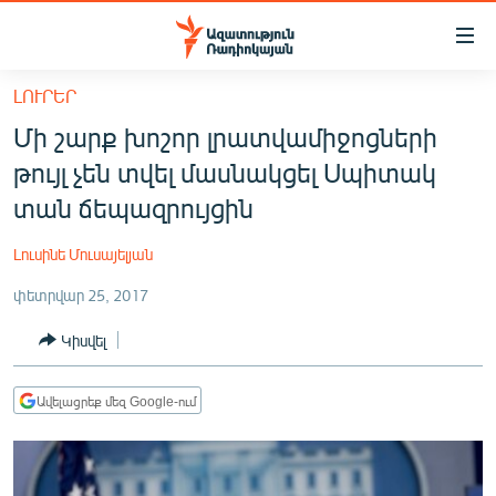
Մատչելիության
հղումներ
Անցնել
ԼՈՒՐԵՐ
հիմնական
ԱԶԱՏՈՒԹՅՈՒՆ TV
Մի շարք խոշոր լրատվամիջոցների
բովանդակությանը
ՀԱՅԱՍՏԱՆ
Անցնել
թույլ չեն տվել մասնակցել Սպիտակ
հիմնական
ՔԱՂԱՔԱԿԱՆ
տան ճեպազրույցին
մենյուին
ԸՆՏՐՈՒԹՅՈՒՆՆԵՐ 2026
Որոնում
Լուսինե Մուսայելյան
ԻՐԱՎՈՒՆՔ
փետրվար 25, 2017
ՀԱՍԱՐԱԿՈՒԹՅՈՒՆ
Կիսվել
ՏՆՏԵՍՈՒԹՅՈՒՆ
ՂԱՐԱԲԱՂ
Ավելացրեք մեզ Google-ում
ՊԱՏԵՐԱԶՄԻ 6 ՇԱԲԱԹՆԵՐԸ
ՏԱՐԱԾԱՇՐՋԱՆ