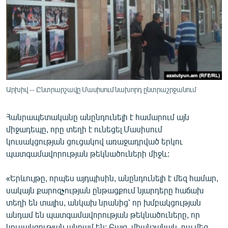
ՄԻՋԱԶԳԱՅԻՆ
ՄՇԱԿՈՒՅԹ
ՍՊՈՐՏ
ՄԵԿՆԱԲԱՆՈՒԹՅՈՒՆ
ՏՏ ԵՒ ԻՆՏԵՐՆԵՏ
Արխիվ -- Ընտրարշավը Մասիսում նախորդ ընտրաշրջանում
ԿՈՐՈՆԱՎԻՐՈՒՍ
Հանրապետականը անընդունելի է համարում այն
ԱՐԽԻՎ
միջադեպը, որը տեղի է ունեցել Մասիսում
ՏԵՍԱՆՅՈՒԹԵՐ
կուսակցության ցուցակով առաջադրված երկու
պատգամավորության թեկնածուների միջև:
ԲԱՆԱՎԵՃ
ՁԳՏԵԼՈՎ ԼԱՎԱԳՈՒՅՆԻՆ
«Երևույթը, որպես այդպիսին, անընդունելի է մեզ համար,
սակայն քարոզչության ընթացքում նյարդերը հաճախ
ՓՈԴՔԱՍԹ
տեղի են տալիս, անկախ նրանից՝ որ խմբակցության
անդամ են պատգամավորության թեկնածուները, որ
Հայերեն
կուսակցության անդամ են: Բայց, միանշանակ, դա մեզ