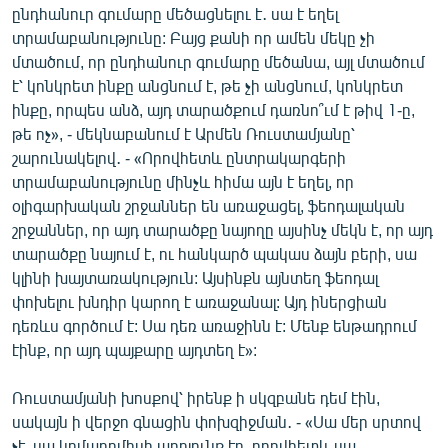
ընդհանուր գումարը մեծացնելու է․ սա է եղել
տրամաբանությունը: Բայց քանի որ ամեն մեկը չի
մտածում, որ ընդհանուր գումարը մեծանա, այլ մտածում
է՝ կոնկրետ ինքը անցնում է, թե չի անցնում, կոնկրետ
ինքը, որպես անձ, այդ տարածքում դառնո՞ւմ է թիվ 1-ը,
թե ոչ», - մեկնաբանում է Արմեն Ռուստամյանը՝
շարունակելով․ - «Որովհետև ընտրակարգերի
տրամաբանությունը մինչև հիմա այն է եղել, որ
օլիգարխական շրջաններ են առաջացել, ֆեոդալական
շրջաններ, որ այդ տարածքը նայողը այսինչ մեկն է, որ այդ
տարածքը նայում է, ու հանկարծ պակաս ձայն բերի, սա
կլինի խայտառակություն: Այսինքն այնտեղ ֆեոդալ
փոխելու խնդիր կարող է առաջանալ: Այդ իներցիան
դեռևս գործում է: Սա դեռ առաջինն է: Մենք ենթադրում
էինք, որ այդ պայքարը այդտեղ է»:
Ռուստամյանի խոսքով՝ իրենք ի սկզբանե դեմ էին,
սակայն ի վերջո գնացին փոխզիջման․ - «Սա մեր սրտով
չէ, սա կոմպրոմիսի արդյունք էր, որովհետև սա