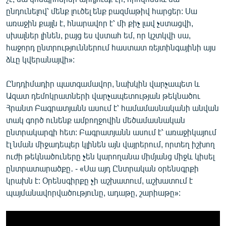
ընդունելով՝ մենք լուծել ենք բազմաթիվ հարցեր: Սա
առաջին քայլն է, հնարավոր է՝ մի քիչ լավ չստացվի,
սխալներ լինեն, բայց ես վստահ եմ, որ կշտկվի սա,
հաջորդ ընտրություններում հաստատ ռեյտինգայինի այս
ձևը կվերանայվի»:
Ընդդիմադիր պատգամավոր, նախկին վարչապետ և
Ազատ դեմոկրատների վարչապետության թեկնածու
Հրանտ Բագրատյանն ասում է՝ համամասնականի անվան
տակ գործ ունենք ամբողջովին մեծամասնական
ընտրակարգի հետ: Բագրատյանն ասում է՝ առաջիկայում
էլ նման միջադեպեր կլինեն այն վայրերում, որտեղ իշխող
ուժի թեկնածուները չեն կարողանա միմյանց միջև կիսել
ընտրատարածքը․ - «Սա այդ Ընտրական օրենսգրքի
կրախն է: Օրենսգիրքը չի աշխատում, աշխատում է
պայմանավորվածությունը, ադաթը, շարիաթը»: