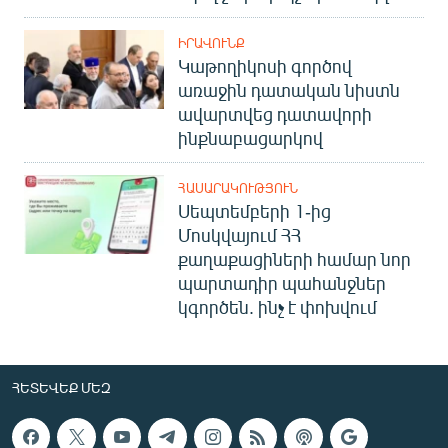
ԻՐԱՎՈՒՆՔ
Կաթողիկոսի գործով
առաջին դատական նիստն
ավարտվեց դատավորի
ինքնաբացարկով
ՀԱՍԱՐԱԿՈՒԹՅՈՒՆ
Սեպտեմբերի 1-ից
Մոսկվայում ՀՀ
քաղաքացիների համար նոր
պարտադիր պահանջներ
կգործեն. ինչ է փոխվում
ՀԵՏԵՎԵՔ ՄԵԶ