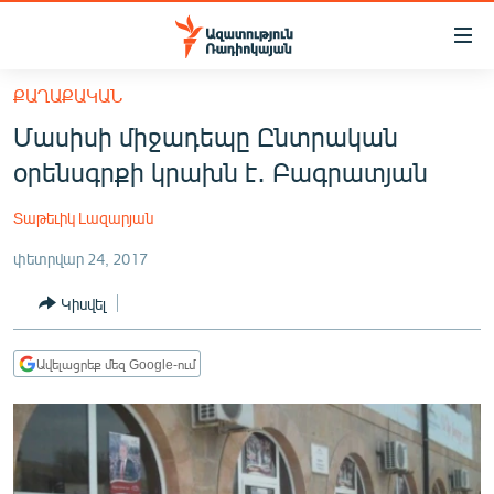
Մատչելիության
հղումներ
Անցնել
ՔԱՂԱՔԱԿԱՆ
հիմնական
ԱԶԱՏՈՒԹՅՈՒՆ TV
Մասիսի միջադեպը Ընտրական
բովանդակությանը
ՀԱՅԱՍՏԱՆ
Անցնել
օրենսգրքի կրախն է․ Բագրատյան
հիմնական
ՔԱՂԱՔԱԿԱՆ
մենյուին
Տաթեւիկ Լազարյան
ԸՆՏՐՈՒԹՅՈՒՆՆԵՐ 2026
Որոնում
փետրվար 24, 2017
ԻՐԱՎՈՒՆՔ
Կիսվել
ՀԱՍԱՐԱԿՈՒԹՅՈՒՆ
ՏՆՏԵՍՈՒԹՅՈՒՆ
Ավելացրեք մեզ Google-ում
ՂԱՐԱԲԱՂ
ՊԱՏԵՐԱԶՄԻ 6 ՇԱԲԱԹՆԵՐԸ
ՏԱՐԱԾԱՇՐՋԱՆ