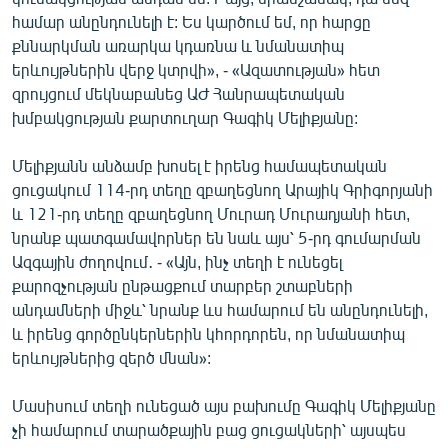
English
համար անընդունելի է: Ես կարծում եմ, որ հարցը
քննարկման առարկա կդառնա և նմանատիպ
Русский
երևույթներին վերջ կտրվի», - «Ազատության» հետ
զրույցում մեկնաբանեց ԱԺ Հանրապետական
ՀԵՏԵՎԵՔ ՄԵԶ
խմբակցության քարտուղար Գագիկ Մելիքյանը:
Մելիքյանն անձամբ խոսել է իրենց համապետական
ցուցակում 114-րդ տեղը զբաղեցնող Արայիկ Գրիգորյանի
և 121-րդ տեղը զբաղեցնող Մուրադ Մուրադյանի հետ,
նրանք պատգամավորներ են նաև այս՝ 5-րդ գումարման
«Ազատության» բոլոր կայքերը
Ազգային ժողովում․ - «Այն, ինչ տեղի է ունեցել
քարոզչության ընթացքում տարբեր շտաբների
անդամների միջև՝ նրանք ևս համարում են անընդունելի,
և իրենց գործընկերներին կհորդորեն, որ նմանատիպ
երևույթներից զերծ մնան»:
Մասիսում տեղի ունեցած այս բախումը Գագիկ Մելիքյանը
չի համարում տարածքային բաց ցուցակների՝ այսպես