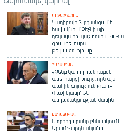
Շարունակել կարդալ
ՄԻՋԱԶԳԱՅԻՆ
Կադիրովը 3-րդ անգամ է
հավակնում Չեչնիայի
ղեկավարի պաշտոնին․ ԿԸՀ-ն
գրանցել է նրա
թեկնածությունը
ՀԱՅԱՍՏԱՆ
«Չենք կարող հանրաքվե
անել հարցի շուրջ, որն այս
պահին գոյություն չունի»․
Փաշինյանը՝ ԵՄ
անդամակցության մասին
ՔԱՂԱՔԱԿԱՆ
Խորհրդարանը քննարկում է
Արամ Վարդևանյանի