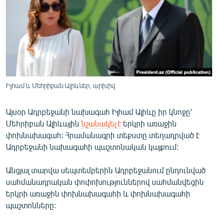
ՄԻՋԱԶԳԱՅԻՆ
ՄՇԱԿՈՒՅԹ
ՍՊՈՐՏ
ՄԵԿՆԱԲԱՆՈՒԹՅՈՒՆ
ՏՏ ԵՒ ԻՆՏԵՐՆԵՏ
Իլհամ և Մեհրիբան Ալիևներ, արխիվ
ԿՈՐՈՆԱՎԻՐՈՒՍ
Այսօր Ադրբեջանի նախագահ Իլհամ Ալիևը իր կնոջը՝
ԱՐԽԻՎ
Մեհրիբան Ալիևային
նշանակել է
երկրի առաջին
ՏԵՍԱՆՅՈՒԹԵՐ
փոխնախագահ: Հրամանագրի տեքստը տեղադրված է
Ադրբեջանի նախագահի պաշտոնական կայքում:
ԲԱՆԱՎԵՃ
ՁԳՏԵԼՈՎ ԼԱՎԱԳՈՒՅՆԻՆ
Անցյալ տարվա սեպտեմբերին Ադրբեջանում ընդունված
սահմանադրական փոփոխություններով սահմանվեցին
ՓՈԴՔԱՍԹ
երկրի առաջին փոխնախագահի և փոխնախագահի
պաշտոնները:
Հայերեն