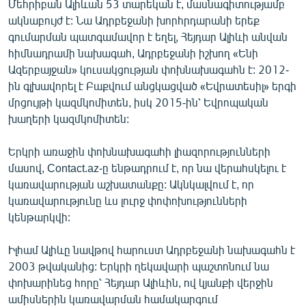
Մեհրիբան Ալիևան 53 տարեկան է, մասնագիտությամբ
ակնաբույժ է: Նա Ադրբեջանի խորհրդարանի երեք
գումարման պատգամավոր է եղել, Հեյդար Ալիևի անվան
հիմնադրամի նախագահ, Ադրբեջանի իշխող «Ենի
Ազերբայջան» կուսակցության փոխնախագահն է: 2012-
ին գլխավորել է Բաքվում անցկացված «Եվրատեսիլ» երգի
մրցույթի կազմկոմիտեն, իսկ 2015-ին՝ Եվրոպական
խաղերի կազմկոմիտեն:
Երկրի առաջին փոխնախագահի լիազորությունների
մասով, Contact.az-ը ենթադրում է, որ նա վերահսկելու է
կառավարության աշխատանքը: Ակնկալվում է, որ
կառավարությունը ևս լուրջ փոփոխությունների
կենթարկվի:
Իլհամ Ալիևը նավթով հարուստ Ադրբեջանի նախագահն է
2003 թվականից: Երկրի ղեկավարի պաշտոնում նա
փոխարինեց հորը՝ Հեյդար Ալիևին, ով կյանքի վերջին
ամիսներին կառավարման համակարգում