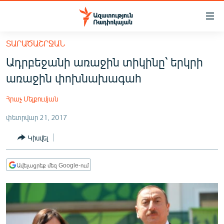
Մատչելիության
հղումներ
Անցնել
ՏԱՐԱԾԱՇՐՋԱՆ
հիմնական
ԱԶԱՏՈՒԹՅՈՒՆ TV
Ադրբեջանի առաջին տիկինը՝ երկրի
բովանդակությանը
ՀԱՅԱՍՏԱՆ
Անցնել
առաջին փոխնախագահ
հիմնական
ՔԱՂԱՔԱԿԱՆ
մենյուին
Հրաչ Մելքումյան
ԸՆՏՐՈՒԹՅՈՒՆՆԵՐ 2026
Որոնում
փետրվար 21, 2017
ԻՐԱՎՈՒՆՔ
Կիսվել
ՀԱՍԱՐԱԿՈՒԹՅՈՒՆ
ՏՆՏԵՍՈՒԹՅՈՒՆ
Ավելացրեք մեզ Google-ում
ՂԱՐԱԲԱՂ
ՊԱՏԵՐԱԶՄԻ 6 ՇԱԲԱԹՆԵՐԸ
ՏԱՐԱԾԱՇՐՋԱՆ