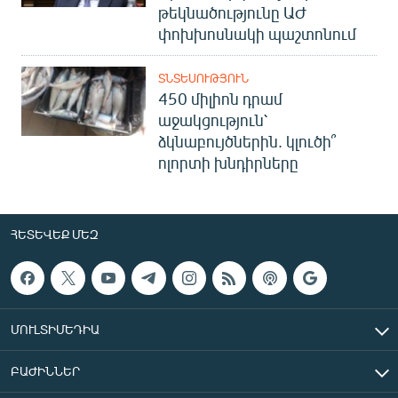
թեկնածությունը ԱԺ
փոխխոսնակի պաշտոնում
ՏՆՏԵՍՈՒԹՅՈՒՆ
450 միլիոն դրամ
աջակցություն՝
ձկնաբույծներին. կլուծի՞
ոլորտի խնդիրները
ՀԵՏԵՎԵՔ ՄԵԶ
ՄՈՒԼՏԻՄԵԴԻԱ
ԲԱԺԻՆՆԵՐ