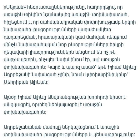
English
«Մեյդան» հեռուստաընկերությունը, հաղորդելով, որ
առաջին տիկինը նշանակվեց առաջին փոխնախագահ,
Русский
հիշեցնում է, որ սահմանադրական փոփոխությամբ երկրի
նախագահի լիազորությունների վաղաժամկետ
ՀԵՏԵՎԵՔ ՄԵԶ
դադարեցման, հրաժարականի կամ մահվան դեպքում
մինչև նախագահական նոր ընտրությունները երկրի
ղեկավարի լիազորություններն անցնում են ոչ թե
վարչապետին, ինչպես նախկինում էր, այլ՝ առաջին
փոխնախագահին: Կարճ և պարզ ասած՝ եթե Իլհամ Ալիևը
Ադրբեջանի նախագահ չլինի, նրան կփոխարինի կինը՝
«Ազատության» բոլոր կայքերը
Մեհրիբան Ալիևան:
Այսօր Իլհամ Ալիևը Անվտանգության խորհրդի նիստ է
անցկացրել, որտեղ ներկայացրել է առաջին
փոխնախագահին:
Ադրբեջանական մամուլը ներկայացնում է առաջին
փոխնախագահի լիազորությունները և կենսագրությունը: