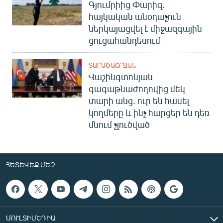
Գյումրիից Փարիզ․
հայկական անօդաչուն
ներկայացվել է միջազգային
ցուցահանդեսում
ՏԱՐԱԾԱՇՐՋԱՆ
Վաշինգտոնյան
գագաթնաժողովից մեկ
տարի անց. ուր են հասել
կողմերը և ինչ հարցեր են դեռ
մնում չլուծված
ՀԵՏԵՎԵՔ ՄԵԶ
ՄՈՒԼՏԻՄԵԴԻԱ