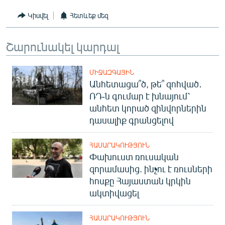
English
Կիսվել
Հետևեք մեզ
Русский
Շարունակել կարդալ
ՀԵՏԵՎԵՔ ՄԵԶ
ՄԻՋԱԶԳԱՅԻՆ
Անհետացա՞ծ, թե՞ զոհված․
ՌԴ-ն գումար է խնայում՝
անհետ կորած զինվորներին
դասալիք գրանցելով
«Ազատության» բոլոր կայքերը
ՀԱՍԱՐԱԿՈՒԹՅՈՒՆ
Փախուստ ռուսական
զորամասից. ինչու է ռուսների
հոսքը Հայաստան կրկին
ակտիվացել
ՀԱՍԱՐԱԿՈՒԹՅՈՒՆ