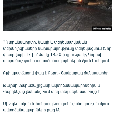
ՄԻՋԱԶԳԱՅԻՆ
ՄՇԱԿՈՒՅԹ
ՍՊՈՐՏ
ՄԵԿՆԱԲԱՆՈՒԹՅՈՒՆ
ՏՏ ԵՒ ԻՆՏԵՐՆԵՏ
ՀՀ տրանսպորտի, կապի և տեղեկատվական
տեխնոլոգիաների նախարարությունը տեղեկացնում է, որ
ԿՈՐՈՆԱՎԻՐՈՒՍ
փետրվարի 17-ին՝ ժամը 19:30-ի դրությամբ, Գորիսի
ԱՐԽԻՎ
տարածաշրջանի ավտոճանապարհներին ձյուն է տեղում:
ՏԵՍԱՆՅՈՒԹԵՐ
Բքի պատճառով փակ է Բերդ - Ճամբարակ ճանապարհը:
ԲԱՆԱՎԵՃ
Թալինի տարածաշրջանի ավտոճանապարհներին և
ՁԳՏԵԼՈՎ ԼԱՎԱԳՈՒՅՆԻՆ
Վարդենյաց լեռնանցքում տեղ-տեղ մերկասառույց է:
ՓՈԴՔԱՍԹ
Միջպետական և հանրապետական նշանակության մյուս
ավտոճանապարհները բաց են:
Հայերեն