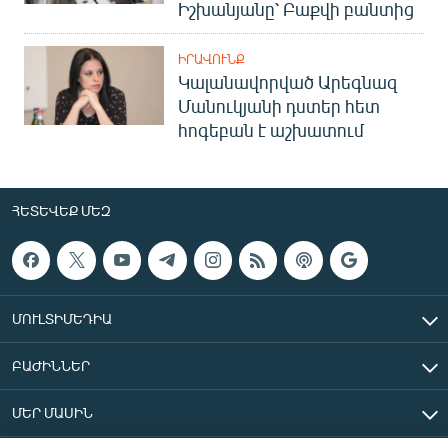
Իշխանյանը՝ Բաքվի բանտից
ԻՐԱՎՈՒՆՔ
Կալանավորված Արեգնազ
Մանուկյանի դստեր հետ
հոգեբան է աշխատում
ՀԵՏԵՎԵՔ ՄԵԶ
ՄՈՒԼՏԻՄԵԴԻԱ
ԲԱԺԻՆՆԵՐ
ՄԵՐ ՄԱՍԻՆ