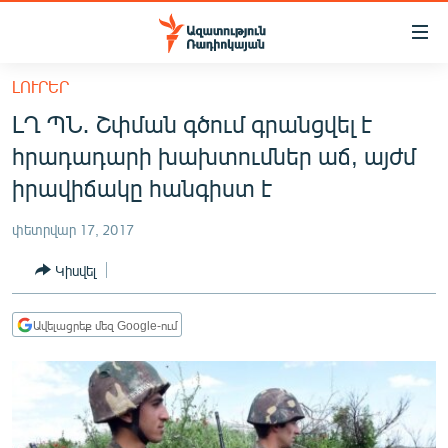
Մատչելիության
հղումներ
Անցնել
ԼՈՒՐԵՐ
հիմնական
ԱԶԱՏՈՒԹՅՈՒՆ TV
ԼՂ ՊՆ․ Շփման գծում գրանցվել է
բովանդակությանը
ՀԱՅԱՍՏԱՆ
Անցնել
հրադադարի խախտումներ աճ, այժմ
հիմնական
ՔԱՂԱՔԱԿԱՆ
իրավիճակը հանգիստ է
մենյուին
ԸՆՏՐՈՒԹՅՈՒՆՆԵՐ 2026
Որոնում
փետրվար 17, 2017
ԻՐԱՎՈՒՆՔ
Կիսվել
ՀԱՍԱՐԱԿՈՒԹՅՈՒՆ
ՏՆՏԵՍՈՒԹՅՈՒՆ
Ավելացրեք մեզ Google-ում
ՂԱՐԱԲԱՂ
ՊԱՏԵՐԱԶՄԻ 6 ՇԱԲԱԹՆԵՐԸ
ՏԱՐԱԾԱՇՐՋԱՆ