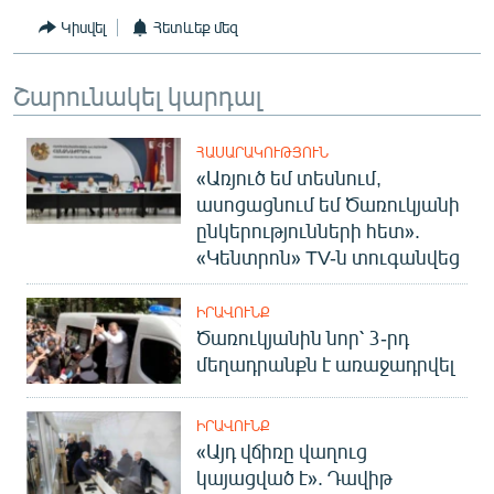
Կիսվել
Հետևեք մեզ
Շարունակել կարդալ
ՀԱՍԱՐԱԿՈՒԹՅՈՒՆ
«Առյուծ եմ տեսնում,
ասոցացնում եմ Ծառուկյանի
ընկերությունների հետ».
«Կենտրոն» TV-ն տուգանվեց
ԻՐԱՎՈՒՆՔ
Ծառուկյանին նոր՝ 3-րդ
մեղադրանքն է առաջադրվել
ԻՐԱՎՈՒՆՔ
«Այդ վճիռը վաղուց
կայացված է». Դավիթ