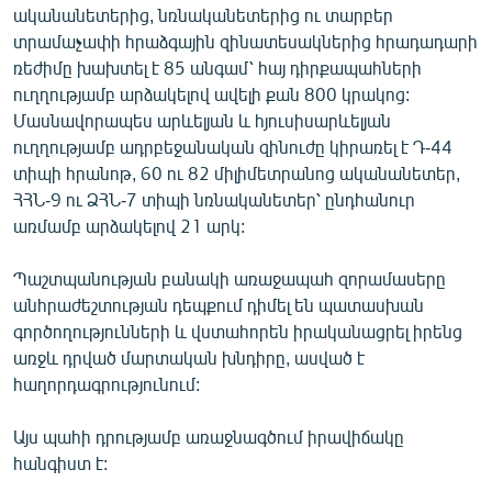
ականանետերից, նռնականետերից ու տարբեր
English
տրամաչափի հրաձգային զինատեսակներից հրադադարի
Русский
ռեժիմը խախտել է 85 անգամ՝ հայ դիրքապահների
ուղղությամբ արձակելով ավելի քան 800 կրակոց:
ՀԵՏԵՎԵՔ ՄԵԶ
Մասնավորապես արևելյան և հյուսիսարևելյան
ուղղությամբ ադրբեջանական զինուժը կիրառել է Դ-44
տիպի հրանոթ, 60 ու 82 միլիմետրանոց ականանետեր,
ՀՀՆ-9 ու ՁՀՆ-7 տիպի նռնականետեր՝ ընդհանուր
առմամբ արձակելով 21 արկ:
«Ազատության» բոլոր կայքերը
Պաշտպանության բանակի առաջապահ զորամասերը
անհրաժեշտության դեպքում դիմել են պատասխան
գործողությունների և վստահորեն իրականացրել իրենց
առջև դրված մարտական խնդիրը, ասված է
հաղորդագրությունում:
Այս պահի դրությամբ առաջնագծում իրավիճակը
հանգիստ է: