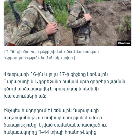
ՄԻՋԱԶԳԱՅԻՆ
ՄՇԱԿՈՒՅԹ
ՍՊՈՐՏ
ՄԵԿՆԱԲԱՆՈՒԹՅՈՒՆ
ՏՏ ԵՒ ԻՆՏԵՐՆԵՏ
ԼՂ ՊԲ զինծառայողները շփման գծում մարտական
հերթապահության ժամանակ, արխիվ
ԿՈՐՈՆԱՎԻՐՈՒՍ
ԱՐԽԻՎ
Փետրվարի 16-ին և լույս 17-ի գիշերը Լեռնային
ՏԵՍԱՆՅՈՒԹԵՐ
Ղարաբաղի և Ադրբեջանի հակամարտ զորքերի շփման
գծում արձանագրվել է հրադադարի ռեժիմի
ԲԱՆԱՎԵՃ
խախտումների աճ:
ՁԳՏԵԼՈՎ ԼԱՎԱԳՈՒՅՆԻՆ
Ինչպես հաղորդում է Լեռնային Ղարաբաղի
ՓՈԴՔԱՍԹ
պաշտպանության նախարարության մամուլի
ծառայությունը, նշված ժամանակահատվածում
Հայերեն
հակառակորդը Դ-44 տիպի հրանոթներից,