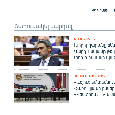
Կիսվել
Շարունակել կարդալ
ՔԱՂԱՔԱԿԱՆ
Խորհրդարանը քնն
Վարդևանյանի թեկ
փոխխոսնակի պաշ
ՀԱՍԱՐԱԿՈՒԹՅՈՒՆ
«Առյուծ եմ տեսնու
Ծառուկյանի ընկեր
«Կենտրոն» TV-ն տ