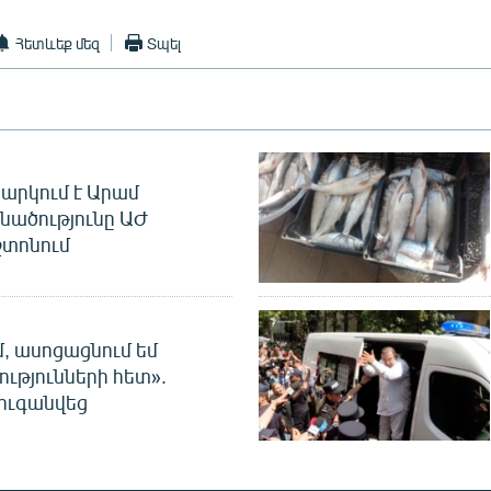
Հետևեք մեզ
Տպել
արկում է Արամ
նածությունը ԱԺ
տոնում
մ, ասոցացնում եմ
ությունների հետ».
ուգանվեց