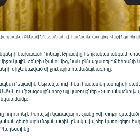
արչապետ Բենյամին Նեթանյահուի համատեղ ասուլիսը Վաշինգտոնում,
նգների նախագահ Դոնալդ Թրամփը հերթական անգամ խոստ
միջուկային զենքի մշակումից, նաև քննադատել է Թեհրանի 
ների միջև կնքված միջուկային համաձայնագիրը:
չապետ Բենյամին Նեթանյահուի հետ համատեղ ասուլիսի ժ
ր ՄԱԿ-ն ու միջազգային որոշ այլ կառույցներ «շատ անազնիվ»
ի նկատմամբ:
 հորդորել է Իսրայելի կառավարությանը «մի փոքր զսպվածո
դանան գետի արևմտյան ափին բնակավայրեր կառուցելու հար
 Պաղեստինը: