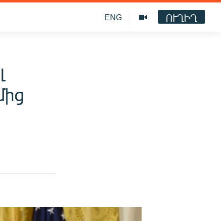
ՈՒՂԻՂ
ENG
լ
մից