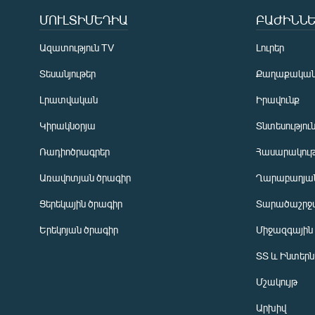
ՄՈՒԼՏԻՄԵԴԻԱ
ԲԱԺԻՆՆԵ
Ազատություն TV
Լուրեր
Տեսանյութեր
Քաղաքակա
Լրատվական
Իրավունք
Կիրակնօրյա
Տնտեսությու
Ռադիոծրագրեր
Հասարակութ
Առավոտյան ծրագիր
Ղարաբաղյան
Ցերեկային ծրագիր
Տարածաշրջ
Հայերեն
Երեկոյան ծրագիր
Միջազգային
English
ՏՏ և Ինտեր
Русский
Մշակույթ
ՀԵՏԵՎԵՔ ՄԵԶ
Արխիվ