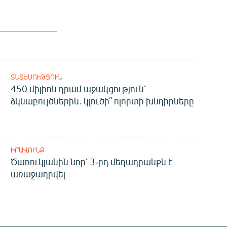
ՏՆՏԵՍՈՒԹՅՈՒՆ
450 միլիոն դրամ աջակցություն՝
ձկնաբույծներին. կլուծի՞ ոլորտի խնդիրները
ԻՐԱՎՈՒՆՔ
Ծառուկյանին նոր՝ 3-րդ մեղադրանքն է
առաջադրվել