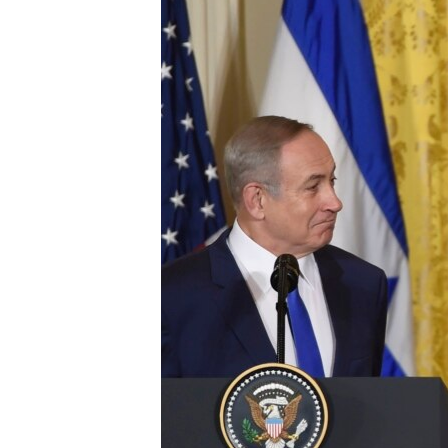
ՄԻՋԱԶԳԱՅԻՆ
ՄՇԱԿՈՒՅԹ
ՍՊՈՐՏ
ՄԵԿՆԱԲԱՆՈՒԹՅՈՒՆ
ՏՏ ԵՒ ԻՆՏԵՐՆԵՏ
ԿՈՐՈՆԱՎԻՐՈՒՍ
ԱՐԽԻՎ
ՏԵՍԱՆՅՈՒԹԵՐ
ԲԱՆԱՎԵՃ
ՁԳՏԵԼՈՎ ԼԱՎԱԳՈՒՅՆԻՆ
ՓՈԴՔԱՍԹ