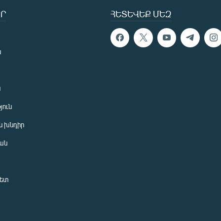
Ր
ՀԵՏԵՎԵՔ ՄԵԶ
ն
ն
յուն
 խնդիր
ան
նետ