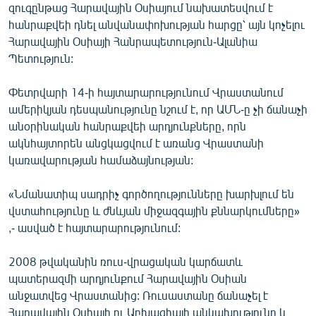
զուգընթաց Հարավային Օսիայում նախատեսվում է
English
հանրաքվեի դնել անվանափոխության հարցը՝ այն կոչելու
Русский
Հարավային Օսիայի Հանրապետություն-Ալանիա
Պետություն:
ՀԵՏԵՎԵՔ ՄԵԶ
Փետրվարի 14-ի հայտարարությունում Վրաստանում
ամերիկյան դեսպանությունը նշում է, որ ԱՄՆ-ը չի ճանաչի
անօրինական հանրաքվեի արդյունքները, որն
ակնհայտորեն անցկացվում է առանց Վրաստանի
կառավարության համաձայնության:
«Ազատության» բոլոր կայքերը
«Նմանատիպ սադրիչ գործողությունները խարխլում են
վստահությունը և ժնևյան միջազգային քննարկումները»
,- ասված է հայտարարությունում:
2008 թվականին ռուս-վրացական կարճատև
պատերազմի արդյունքում Հարավային Օսիան
անջատվեց Վրաստանից: Ռուսաստանը ճանաչել է
Հարավային Օսիայի ու Աբխազիայի անկախությունը և