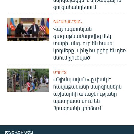
ցուցահանդեսում
ՏԱՐԱԾԱՇՐՋԱՆ
Վաշինգտոնյան
գագաթնաժողովից մեկ
տարի անց. ուր են հասել
կողմերը և ինչ հարցեր են դեռ
մնում չլուծված
ՍՊՈՐՏ
«Օլիմպավան»-ը փակ է.
հավաքականի մարզիկներն
աշխարհի առաջնությանը
պատրաստվում են
Հրազդանի կիրճում
ՀԵՏԵՎԵՔ ՄԵԶ