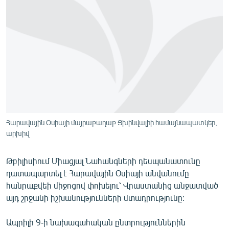
ՄԻՋԱԶԳԱՅԻՆ
ՄՇԱԿՈՒՅԹ
ՍՊՈՐՏ
ՄԵԿՆԱԲԱՆՈՒԹՅՈՒՆ
ՏՏ ԵՒ ԻՆՏԵՐՆԵՏ
ԿՈՐՈՆԱՎԻՐՈՒՍ
ԱՐԽԻՎ
Հարավային Օսիայի մայրաքաղաք Ցխինվալիի համայնապատկեր,
արխիվ
ՏԵՍԱՆՅՈՒԹԵՐ
ԲԱՆԱՎԵՃ
Թբիլիսիում Միացյալ Նահանգների դեսպանատունը
դատապարտել է Հարավային Օսիայի անվանումը
ՁԳՏԵԼՈՎ ԼԱՎԱԳՈՒՅՆԻՆ
հանրաքվեի միջոցով փոխելու՝ Վրաստանից անջատված
ՓՈԴՔԱՍԹ
այդ շրջանի իշխանությունների մտադրությունը:
Հայերեն
Ապրիլի 9-ի նախագահական ընտրություններին