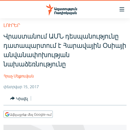
Մատչելիության
հղումներ
Անցնել
ԼՈՒՐԵՐ
հիմնական
ԱԶԱՏՈՒԹՅՈՒՆ TV
Վրաստանում ԱՄՆ դեսպանությունը
բովանդակությանը
ՀԱՅԱՍՏԱՆ
Անցնել
դատապարտում է Հարավային Օսիայի
հիմնական
ՔԱՂԱՔԱԿԱՆ
անվանափոխության
մենյուին
ԸՆՏՐՈՒԹՅՈՒՆՆԵՐ 2026
նախաձեռնությունը
Որոնում
ԻՐԱՎՈՒՆՔ
Հրաչ Մելքումյան
ՀԱՍԱՐԱԿՈՒԹՅՈՒՆ
փետրվար 15, 2017
ՏՆՏԵՍՈՒԹՅՈՒՆ
Կիսվել
ՂԱՐԱԲԱՂ
ՊԱՏԵՐԱԶՄԻ 6 ՇԱԲԱԹՆԵՐԸ
Ավելացրեք մեզ Google-ում
ՏԱՐԱԾԱՇՐՋԱՆ