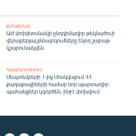
ՔԱՂԱՔԱԿԱՆ
ԱԺ փոխխոսնակի ընդդիմադիր թեկնածուի
վերաբերյալ քննարկումները եկող շաբաթ
կշարունակվեն
ՀԱՍԱՐԱԿՈՒԹՅՈՒՆ
Սեպտեմբերի 1-ից Մոսկվայում ՀՀ
քաղաքացիների համար նոր պարտադիր
պահանջներ կգործեն. ինչ է փոխվում