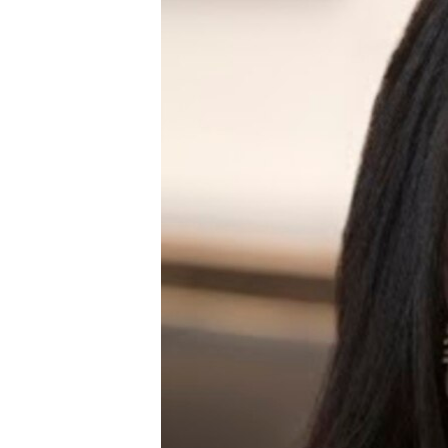
ՄԻՋԱԶԳԱՅԻՆ
ՄՇԱԿՈՒՅԹ
ՍՊՈՐՏ
ՄԵԿՆԱԲԱՆՈՒԹՅՈՒՆ
ՏՏ ԵՒ ԻՆՏԵՐՆԵՏ
ԿՈՐՈՆԱՎԻՐՈՒՍ
ԱՐԽԻՎ
ՏԵՍԱՆՅՈՒԹԵՐ
ԲԱՆԱՎԵՃ
ՁԳՏԵԼՈՎ ԼԱՎԱԳՈՒՅՆԻՆ
ՓՈԴՔԱՍԹ