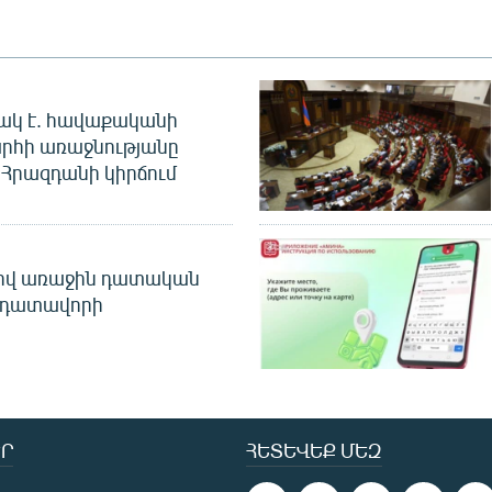
ակ է. հավաքականի
րհի առաջնությանը
Հրազդանի կիրճում
ծով առաջին դատական
 դատավորի
Ր
ՀԵՏԵՎԵՔ ՄԵԶ