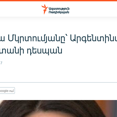
ա Մկրտումյանը՝ Արգենտին
տանի դեսպան
17
oogle-ում