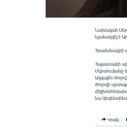
Նախագահ Սերժ
նշանակվել է Ա
Հրամանագրի տ
Հայաստանի ա
Մկրտումյանը 
Ազգային ժողո
ժողովի արտաք
միջխորհրդարա
նա Արգենտինա
Կիսվել