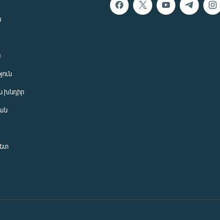
ն
ն
յուն
 խնդիր
ան
նետ