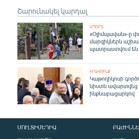
Շարունակել կարդալ
ՍՊՈՐՏ
«Օլիմպավան»-ը փ
մարզիկներն աշխա
պատրաստվում են 
ԻՐԱՎՈՒՆՔ
Կաթողիկոսի գոր
նիստն ավարտվեց
ինքնաբացարկով
ՄՈՒԼՏԻՄԵԴԻԱ
ԲԱԺԻՆՆԵ