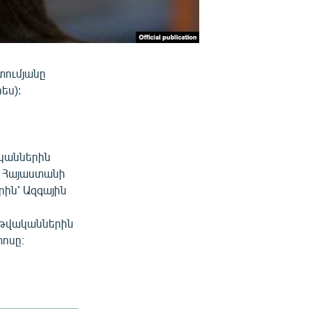
տումյանը
ես):
կաններին
մ Հայաստանի
ին՝ Ազգային
 թվականներին
ոսը։