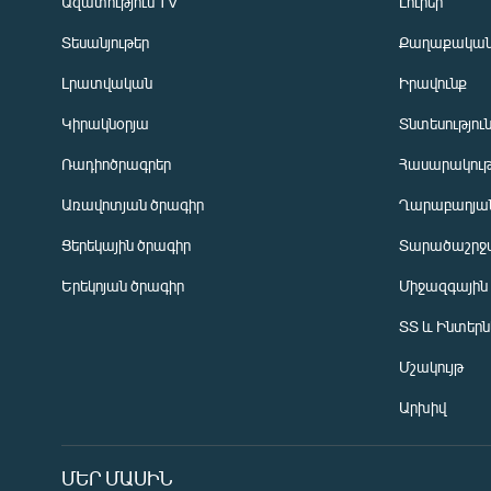
Ազատություն TV
Լուրեր
Տեսանյութեր
Քաղաքակա
Լրատվական
Իրավունք
Կիրակնօրյա
Տնտեսությու
Ռադիոծրագրեր
Հասարակութ
Առավոտյան ծրագիր
Ղարաբաղյան
Ցերեկային ծրագիր
Տարածաշրջ
Հայերեն
Երեկոյան ծրագիր
Միջազգային
English
ՏՏ և Ինտեր
Русский
Մշակույթ
ՀԵՏԵՎԵՔ ՄԵԶ
Արխիվ
ՄԵՐ ՄԱՍԻՆ