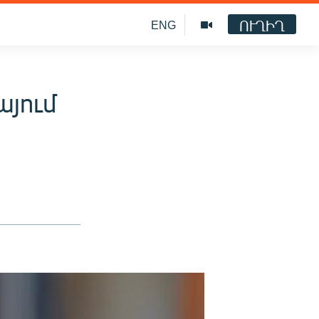
ՈՒՂԻՂ
ENG
այում