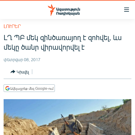
Մատչելիության
հղումներ
Անցնել
ԼՈՒՐԵՐ
հիմնական
ԱԶԱՏՈՒԹՅՈՒՆ TV
ԼՂ ՊԲ մեկ զինծառայող է զոհվել, ևս
բովանդակությանը
ՀԱՅԱՍՏԱՆ
Անցնել
մեկը ծանր վիրավորվել է
հիմնական
ՔԱՂԱՔԱԿԱՆ
մենյուին
փետրվար 08, 2017
ԸՆՏՐՈՒԹՅՈՒՆՆԵՐ 2026
Որոնում
Կիսվել
ԻՐԱՎՈՒՆՔ
ՀԱՍԱՐԱԿՈՒԹՅՈՒՆ
Ավելացրեք մեզ Google-ում
ՏՆՏԵՍՈՒԹՅՈՒՆ
ՂԱՐԱԲԱՂ
ՊԱՏԵՐԱԶՄԻ 6 ՇԱԲԱԹՆԵՐԸ
ՏԱՐԱԾԱՇՐՋԱՆ