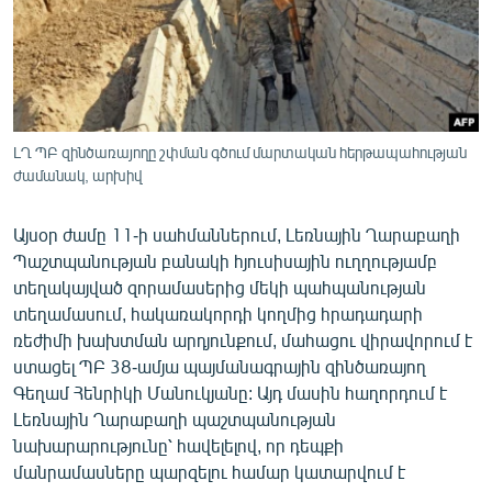
ՄԻՋԱԶԳԱՅԻՆ
ՄՇԱԿՈՒՅԹ
ՍՊՈՐՏ
ՄԵԿՆԱԲԱՆՈՒԹՅՈՒՆ
ԼՂ ՊԲ զինծառայողը շփման գծում մարտական հերթապահության
ժամանակ, արխիվ
ՏՏ ԵՒ ԻՆՏԵՐՆԵՏ
ԿՈՐՈՆԱՎԻՐՈՒՍ
Այսօր ժամը 11-ի սահմաններում, Լեռնային Ղարաբաղի
ԱՐԽԻՎ
Պաշտպանության բանակի հյուսիսային ուղղությամբ
տեղակայված զորամասերից մեկի պահպանության
ՏԵՍԱՆՅՈՒԹԵՐ
տեղամասում, հակառակորդի կողմից հրադադարի
ԲԱՆԱՎԵՃ
ռեժիմի խախտման արդյունքում, մահացու վիրավորում է
ստացել ՊԲ 38-ամյա պայմանագրային զինծառայող
ՁԳՏԵԼՈՎ ԼԱՎԱԳՈՒՅՆԻՆ
Գեղամ Հենրիկի Մանուկյանը: Այդ մասին հաղորդում է
ՓՈԴՔԱՍԹ
Լեռնային Ղարաբաղի պաշտպանության
նախարարությունը՝ հավելելով, որ դեպքի
մանրամասները պարզելու համար կատարվում է
Հայերեն