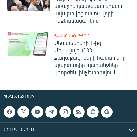
առաջին դատական նիստն
ավարտվեց դատավորի
ինքնաբացարկով
ՀԱՍԱՐԱԿՈՒԹՅՈՒՆ
Սեպտեմբերի 1-ից
Մոսկվայում ՀՀ
քաղաքացիների համար նոր
պարտադիր պահանջներ
կգործեն. ինչ է փոխվում
ՀԵՏԵՎԵՔ ՄԵԶ
ՄՈՒԼՏԻՄԵԴԻԱ