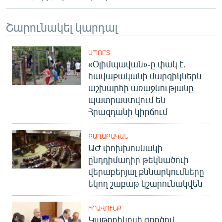
Շարունակել կարդալ
ՍՊՈՐՏ
«Օլիմպավան»-ը փակ է.
հավաքականի մարզիկներն
աշխարհի առաջնությանը
պատրաստվում են
Հրազդանի կիրճում
ՔԱՂԱՔԱԿԱՆ
ԱԺ փոխխոսնակի
ընդդիմադիր թեկնածուի
վերաբերյալ քննարկումները
եկող շաբաթ կշարունակվեն
ԻՐԱՎՈՒՆՔ
Կաթողիկոսի գործով