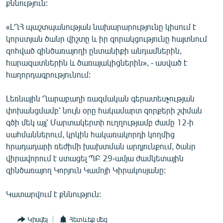
քննություն:
English
«ԼՂՀ պաշտպանության նախարարությունը կիսում է
Русский
կորստյան ծանր վիշտը և իր զորակցությունը հայտնում
զոհված զինծառայողի ընտանիքի անդամներին,
ՀԵՏԵՎԵՔ ՄԵԶ
հարազատներին և ծառայակիցներին», - ասված է
հաղորդագրությունում:
Լեռնային Ղարաբաղի ռազմական գերատեսչության
փոխանցմամբ՝ նույն օրը հակամարտ զորքերի շփման
«Ազատության» բոլոր կայքերը
գծի մեկ այլ՝ Մարտակերտի ուղղությամբ ժամը 12-ի
սահմաններում, կրկին հակառակորդի կողմից
հրադադարի ռեժիմի խախտման արդյունքում, ծանր
վիրավորում է ստացել ՊԲ 29-ամյա ժամկետային
զինծառայող Կորյուն Կամոյի Կիրակոսյանը:
Կատարվում է քննություն:
Կիսվել
Հետևեք մեզ