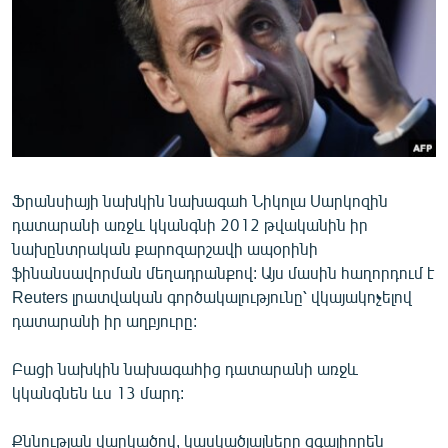
ՄԻՋԱԶԳԱՅԻՆ
ՄՇԱԿՈՒՅԹ
ՍՊՈՐՏ
ՄԵԿՆԱԲԱՆՈՒԹՅՈՒՆ
ՏՏ ԵՒ ԻՆՏԵՐՆԵՏ
ԿՈՐՈՆԱՎԻՐՈՒՍ
Ֆրանսիայի նախկին նախագահ Նիկոլա Սարկոզին
դատարանի առջև կկանգնի 2012 թվականին իր
ԱՐԽԻՎ
նախընտրական քարոզարշավի ապօրինի
ՏԵՍԱՆՅՈՒԹԵՐ
ֆինանսավորման մեղադրանքով: Այս մասին հաղորդում է
Reuters լրատվական գործակալությունը՝ վկայակոչելով
ԲԱՆԱՎԵՃ
դատարանի իր աղբյուրը:
ՁԳՏԵԼՈՎ ԼԱՎԱԳՈՒՅՆԻՆ
Բացի նախկին նախագահից դատարանի առջև
ՓՈԴՔԱՍԹ
կկանգնեն ևս 13 մարդ:
Հայերեն
Քննության վարկածով, կասկածյալները զգալիորեն