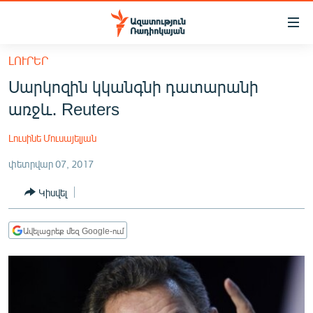
Մատչելիության
հղումներ
Անցնել
ԼՈՒՐԵՐ
հիմնական
ԱԶԱՏՈՒԹՅՈՒՆ TV
Սարկոզին կկանգնի դատարանի
բովանդակությանը
ՀԱՅԱՍՏԱՆ
Անցնել
առջև․ Reuters
հիմնական
ՔԱՂԱՔԱԿԱՆ
մենյուին
Լուսինե Մուսայելյան
ԸՆՏՐՈՒԹՅՈՒՆՆԵՐ 2026
Որոնում
փետրվար 07, 2017
ԻՐԱՎՈՒՆՔ
Կիսվել
ՀԱՍԱՐԱԿՈՒԹՅՈՒՆ
ՏՆՏԵՍՈՒԹՅՈՒՆ
Ավելացրեք մեզ Google-ում
ՂԱՐԱԲԱՂ
ՊԱՏԵՐԱԶՄԻ 6 ՇԱԲԱԹՆԵՐԸ
ՏԱՐԱԾԱՇՐՋԱՆ