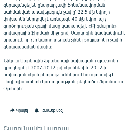
գերազանցել են ընտրարշավի ֆինանսավորման
English
սահմանված առավելագույն չափը՝ 22․5 մլն եվրոյի
Русский
փոխարեն ներդրվել է առնվազն 40 մլն եվրո, այդ
գործողության զգալի մասը կատարվել է «Բիգմալիոն»
ՀԵՏԵՎԵՔ ՄԵԶ
գովազդային ֆիրմայի միջոցով: Սարկոզին կասկածվում է
նրանում, որ չէր կարող տեղյակ չլինել թույլատրելի չափի
գերազանցման մասին:
Նիկոլա Սարկոզին Ֆրանսիայի նախագահի պաշտոնը
զբաղեցրել է 2007-2012 թվականներին: 2012-ի
«Ազատության» բոլոր կայքերը
նախագահական ընտրություններում նա պարտվել է
Սոցիալիստական կուսակցության թեկնածու Ֆրանսուա
Օլանդին:
Կիսվել
Հետևեք մեզ
Շարունակել կարդալ