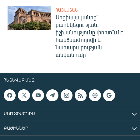
ՀԱՅԱՍՏԱՆ
Սոցիալականից՝
բարեկեցության.
իշխանությունը փոխո՞ւմ է
հանձնաժողովի և
նախարարության
անվանումը
ՀԵՏԵՎԵՔ ՄԵԶ
ՄՈՒԼՏԻՄԵԴԻԱ
ԲԱԺԻՆՆԵՐ