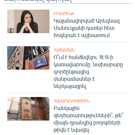
ԻՐԱՎՈՒՆՔ
Կալանավորված Արեգնազ
Մանուկյանի դստեր հետ
հոգեբան է աշխատում
ՀԱՅԱՍՏԱՆ
Ո՞ւմ է հանձնվելու ՀԷՑ-ի
կառավարումը. նախարարը
գործընթացից
մանրամասներ է
ներկայացրել
ՀԱՍԱՐԱԿՈՒԹՅՈՒՆ
Բանկային
զեղծարարությունների՞, թե՞
միայն դրանցից բողոքների
թիվն է նվազել