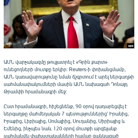
ՄԻՋԱԶԳԱՅԻՆ
ՄՇԱԿՈՒՅԹ
ՍՊՈՐՏ
ՄԵԿՆԱԲԱՆՈՒԹՅՈՒՆ
ՏՏ ԵՒ ԻՆՏԵՐՆԵՏ
ԿՈՐՈՆԱՎԻՐՈՒՍ
ԱՄՆ վարչակազմը թույլատրել է «Գրին քարտ»
ունեցողների մուտքը երկիր։ Reuters-ի փոխանցմամբ,
ԱՐԽԻՎ
ԱՄՆ կառավարությունը նման ճշգրտում է արել ներգաղթի
ՏԵՍԱՆՅՈՒԹԵՐ
սահմանափակումների մասին ԱՄՆ նախագահ Դոնալդ
Թրամփի հրամանագրի մեջ։
ԲԱՆԱՎԵՃ
ՁԳՏԵԼՈՎ ԼԱՎԱԳՈՒՅՆԻՆ
Ըստ հրամանագրի, հիշեցնենք, 90 օրով դադարեցվել է
ներգաղթը մահմեդական 7 պետություններից՝ Իրանից,
ՓՈԴՔԱՍԹ
Իրաքից, Լիբիայից, Սոմալիից, Սուդանից, Սիրիայից և
Եմենից, ինչպես նաև 120 օրով մուտքի արգելանք
Հայերեն
սահմանվել փախստականների համար ցանկացած