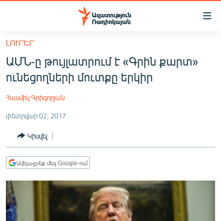
Մատչելիության
հղումներ
Անցնել
ԼՈՒՐԵՐ
հիմնական
ԱԶԱՏՈՒԹՅՈՒՆ TV
ԱՄՆ-ը թույլատրում է «Գրին քարտ»
բովանդակությանը
ՀԱՅԱՍՏԱՆ
Անցնել
ունեցողների մուտքը երկիր
հիմնական
ՔԱՂԱՔԱԿԱՆ
մենյուին
Հասմիկ Գրիգորյան
ԸՆՏՐՈՒԹՅՈՒՆՆԵՐ 2026
Որոնում
փետրվար 02, 2017
ԻՐԱՎՈՒՆՔ
Կիսվել
ՀԱՍԱՐԱԿՈՒԹՅՈՒՆ
ՏՆՏԵՍՈՒԹՅՈՒՆ
Ավելացրեք մեզ Google-ում
ՂԱՐԱԲԱՂ
ՊԱՏԵՐԱԶՄԻ 6 ՇԱԲԱԹՆԵՐԸ
ՏԱՐԱԾԱՇՐՋԱՆ