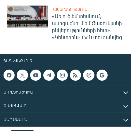
ՀԱՍԱՐԱԿՈՒԹՅՈՒՆ
«Առյուծ եմ տեսնում,
ասոցացնում եմ Ծառուկյանի
ընկերությունների հետ».
«Կենտրոն» TV-ն տուգանվեց
ՀԵՏԵՎԵՔ ՄԵԶ
ՄՈՒԼՏԻՄԵԴԻԱ
ԲԱԺԻՆՆԵՐ
ՄԵՐ ՄԱՍԻՆ