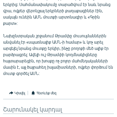
երկրից: Սահմանափակումը տարածվում էր նաև նրանց
English
վրա, ովքեր վերոնշյալ երկրների քաղաքացիներ էին,
Русский
սակայն ունեին ԱՄՆ մուտքի արտոնագիր և «Գրին
քարտ»։
ՀԵՏԵՎԵՔ ՄԵԶ
Նախընտրական շրջանում Թրամփը մուսուլմաններին
անվանել էր «սպառնալիք ԱՄՆ-ի համար» և կոչ արել
արգելել նրանց մուտքը երկիր, ինչը բողոքի մեծ ալիք էր
բարձրացրել։ Ավելի ուշ Թրամփի կողմնակիցները
հայտարարեցին, որ խոսքը ոչ բոլոր մահմեդականների
«Ազատության» բոլոր կայքերը
մասին է, այլ ծայրահեղ իսլամիստների, ովքեր փորձում են
մուտք գործել ԱՄՆ։
Կիսվել
Հետևեք մեզ
Շարունակել կարդալ