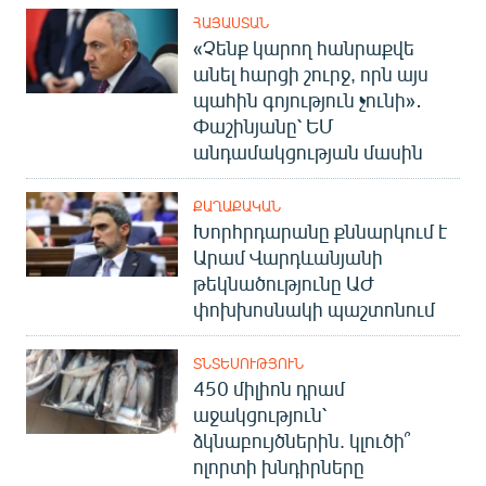
ՀԱՅԱՍՏԱՆ
«Չենք կարող հանրաքվե
անել հարցի շուրջ, որն այս
պահին գոյություն չունի»․
Փաշինյանը՝ ԵՄ
անդամակցության մասին
ՔԱՂԱՔԱԿԱՆ
Խորհրդարանը քննարկում է
Արամ Վարդևանյանի
թեկնածությունը ԱԺ
փոխխոսնակի պաշտոնում
ՏՆՏԵՍՈՒԹՅՈՒՆ
450 միլիոն դրամ
աջակցություն՝
ձկնաբույծներին. կլուծի՞
ոլորտի խնդիրները