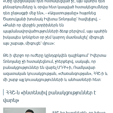
«Օրը վերջնական դեռ հստակեցված չէ, այս պահին դեռ
English
քննարկումները և օրվա հետ կապված հստակեցումները
դեռ ընթացքի մեջ են», - «Ազատությանը» հայտնեց
Русский
Ծառուկյանի խոսնակ Իվետա Տոնոյանը՝ հավելելով․ -
«Քանի որ վերջին շտրիխներն են
ՀԵՏԵՎԵՔ ՄԵԶ
պայմանավորվածությունների ձեռք բերվում, այս պահին
իսկապես կոնկրետ օր չեմ կարող մատնանշել՝ միգուցե
այս շաբաթ, միգուցե՝ մյուս»:
Թե ի վերջո որ ուժերը կընդգրկվեն դաշինքում՝ Իվերտա
Տոնոյանը չի հստակեցնում, չհերքելով, սակայն, որ
«Ազատության» բոլոր կայքերը
բանակցություններ են վարել ՍԴՀԿ-ի, Ռամկավար
ազատական կուսակցության, «Ժառանգության», ՀՀՇ-ի և
մի շարք այլ կուսակցությունների և անհատների հետ։
ՀՀՇ-ն «ինտենսիվ բանակցություններ է
վարել»
ՀՀՇ-ից հայտնեցին, որ խիստ