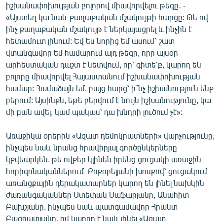
իշխանափոխության բոլորով միավորվելու թեզը․ -
«Այստեղ կա նաև քաղաքական մշակույթի հարցը: Թե ով
ինչ քաղաքական մշակույթ է ներկայացրել և ինչին է
հետամուտ լինում: Եվ ես նորից եմ ասում՝ շատ
վտանգավոր եմ համարում այդ թեզը, որը այսօր
արհեստական դաշտ է նետվում, որ՝ գիտե՛ք, կարող են
բոլորը միավորվել Հայաստանում իշխանափոխության
համար: Համաձայն եմ, բայց հարց՝ ի՞նչ իշխանություն ենք
բերում: Այսինքն, եթե բերվում է նույն իշխանությունը, կա
մի բան ավել, կամ պակաս՝ դա խնդրի լուծում չէ»:
Առաջիկա օրերին «Ազատ դեմոկրատների» վարչությունը,
ինչպես նաև նրանց հրավիրյալ գործընկերները
կքվեարկեն, թե ովքեր կլինեն իրենց ցուցակի առաջին
հորիզոնականներում։ Քոքոբելյանի խոսքով՝ ցուցակում
առանցքային դերակատարներ կարող են լինել նախկին
ժառանգականներ Ստեփան Սաֆարյանը, Անահիտ
Բախշյանը, ինչպես նաև պատգամավոր Հրանտ
Բագրատյանը, ով կարող է նաև լինել «Ազատ