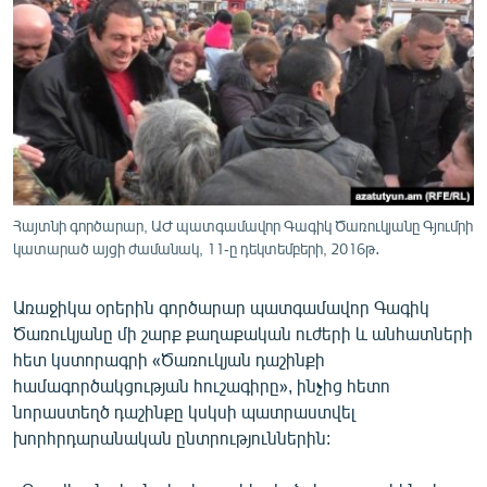
ՄԻՋԱԶԳԱՅԻՆ
ՄՇԱԿՈՒՅԹ
ՍՊՈՐՏ
ՄԵԿՆԱԲԱՆՈՒԹՅՈՒՆ
ՏՏ ԵՒ ԻՆՏԵՐՆԵՏ
ԿՈՐՈՆԱՎԻՐՈՒՍ
Հայտնի գործարար, ԱԺ պատգամավոր Գագիկ Ծառուկյանը Գյումրի
կատարած այցի ժամանակ, 11-ը դեկտեմբերի, 2016թ․
ԱՐԽԻՎ
ՏԵՍԱՆՅՈՒԹԵՐ
Առաջիկա օրերին գործարար պատգամավոր Գագիկ
ԲԱՆԱՎԵՃ
Ծառուկյանը մի շարք քաղաքական ուժերի և անհատների
հետ կստորագրի «Ծառուկյան դաշինքի
ՁԳՏԵԼՈՎ ԼԱՎԱԳՈՒՅՆԻՆ
համագործակցության հուշագիրը», ինչից հետո
ՓՈԴՔԱՍԹ
նորաստեղծ դաշինքը կսկսի պատրաստվել
խորհրդարանական ընտրություններին:
Հայերեն