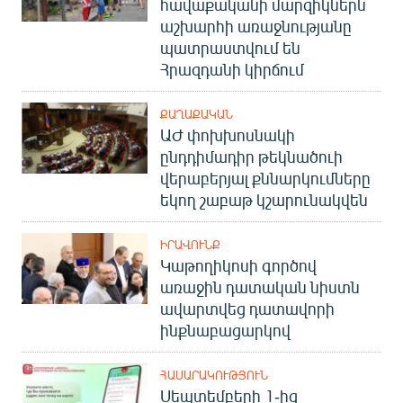
հավաքականի մարզիկներն
աշխարհի առաջնությանը
պատրաստվում են
Հրազդանի կիրճում
ՔԱՂԱՔԱԿԱՆ
ԱԺ փոխխոսնակի
ընդդիմադիր թեկնածուի
վերաբերյալ քննարկումները
եկող շաբաթ կշարունակվեն
ԻՐԱՎՈՒՆՔ
Կաթողիկոսի գործով
առաջին դատական նիստն
ավարտվեց դատավորի
ինքնաբացարկով
ՀԱՍԱՐԱԿՈՒԹՅՈՒՆ
Սեպտեմբերի 1-ից