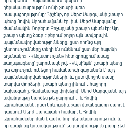
որ գործում է Հայաստանում, կարևոր
English
դերակատարություն ունի շտաբի պետ
հասկացողությունը։ Հիշենք, որ Սերժ Սարգսյանի շտաբի
Русский
պետը Հովիկ Աբրահամյանն էր, իսկ Սերժ Սարգսյանը
ժամանակին Ռոբերտ Քոչարյանի շտաբի պետն էր։ Այդ
ՀԵՏԵՎԵՔ ՄԵԶ
շտաբի պետը ձեռք է բերում բոլոր այն ստվերային
պայմանավորվածությունները, ըստ որոնց այդ
ընտրությունները տեղի են ունենում ըստ մեր հայտնի
եղանակի», - «Ազատության» հետ զրույցում ասաց
քաղաքագետը՝ շարունակելով․ - «Այսինքն՝ շտաբի պետը
դա գոյություն ունեցող համակարգի գարանտն է՝ այդ
«Ազատության» բոլոր կայքերը
պայմանավորվածությունների, և, ըստ վերջին տասը
տարվա փորձերի, շտաբի պետը լինում է հաջորդ
նախագահը։ Համակարգը փոխելով՝ Սերժ Սարգսյանն այդ
ավանդույթը կարծես թե ջարդում է, և Հովիկ
Աբրահամյանն, ըստ երևույթին, շատ վտանգավոր մարդ է
դառնում Սերժ Սարգսյանի համար, և Հովիկ
Աբրահամյանը ման է գալիս նոր դերակատարություն, և
իր գնալն այլ կուսակցություն՝ ես ընդդիմություն բառը չեմ