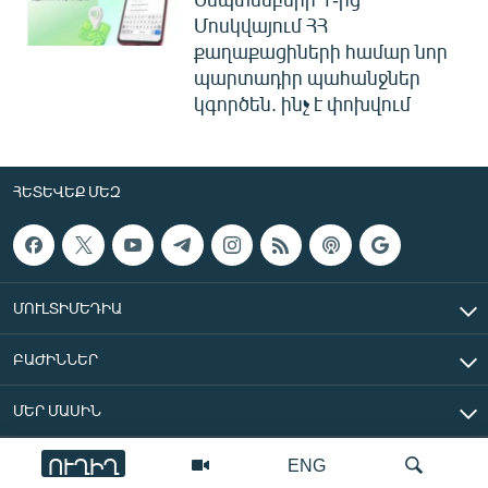
Մոսկվայում ՀՀ
քաղաքացիների համար նոր
պարտադիր պահանջներ
կգործեն. ինչ է փոխվում
ՀԵՏԵՎԵՔ ՄԵԶ
ՄՈՒԼՏԻՄԵԴԻԱ
ԲԱԺԻՆՆԵՐ
ՄԵՐ ՄԱՍԻՆ
ՈՒՂԻՂ
ENG
«Ազատ Եվրոպա/Ազատություն» ռադիոկայան © 2026