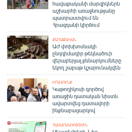
հավաքականի մարզիկներն
աշխարհի առաջնությանը
պատրաստվում են
Հրազդանի կիրճում
ՔԱՂԱՔԱԿԱՆ
ԱԺ փոխխոսնակի
ընդդիմադիր թեկնածուի
վերաբերյալ քննարկումները
եկող շաբաթ կշարունակվեն
ԻՐԱՎՈՒՆՔ
Կաթողիկոսի գործով
առաջին դատական նիստն
ավարտվեց դատավորի
ինքնաբացարկով
ՀԱՍԱՐԱԿՈՒԹՅՈՒՆ
Սեպտեմբերի 1-ից