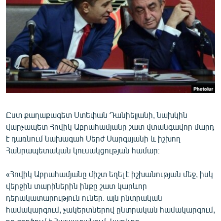
ՄԻՋԱԶԳԱՅԻՆ
ՄՇԱԿՈՒՅԹ
ՍՊՈՐՏ
ՄԵԿՆԱԲԱՆՈՒԹՅՈՒՆ
ՏՏ ԵՒ ԻՆՏԵՐՆԵՏ
ԿՈՐՈՆԱՎԻՐՈՒՍ
Ըստ քաղաքագետ Ստեփան Դանիելյանի, նախկին
ԱՐԽԻՎ
վարչապետ Հովիկ Աբրահամյանը շատ վտանգավոր մարդ
ՏԵՍԱՆՅՈՒԹԵՐ
է դառնում նախագահ Սերժ Սարգսյանի և իշխող
Հանրապետական կուսակցության համար։
ԲԱՆԱՎԵՃ
ՁԳՏԵԼՈՎ ԼԱՎԱԳՈՒՅՆԻՆ
«Հովիկ Աբրահամյանը միշտ եղել է իշխանության մեջ, իսկ
վերջին տարիներին ինքը շատ կարևոր
ՓՈԴՔԱՍԹ
դերակատարություն ուներ. այն ընտրական
համակարգում, չակերտներով ընտրական համակարգում,
Հայերեն