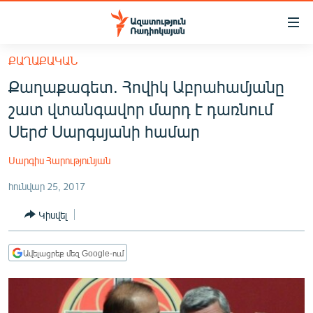
Մատչելիության
հղումներ
Անցնել
ՔԱՂԱՔԱԿԱՆ
հիմնական
ԱԶԱՏՈՒԹՅՈՒՆ TV
Քաղաքագետ. Հովիկ Աբրահամյանը
բովանդակությանը
ՀԱՅԱՍՏԱՆ
Անցնել
շատ վտանգավոր մարդ է դառնում
հիմնական
ՔԱՂԱՔԱԿԱՆ
Սերժ Սարգսյանի համար
մենյուին
ԸՆՏՐՈՒԹՅՈՒՆՆԵՐ 2026
Որոնում
Սարգիս Հարությունյան
ԻՐԱՎՈՒՆՔ
հունվար 25, 2017
ՀԱՍԱՐԱԿՈՒԹՅՈՒՆ
Կիսվել
ՏՆՏԵՍՈՒԹՅՈՒՆ
ՂԱՐԱԲԱՂ
Ավելացրեք մեզ Google-ում
ՊԱՏԵՐԱԶՄԻ 6 ՇԱԲԱԹՆԵՐԸ
ՏԱՐԱԾԱՇՐՋԱՆ