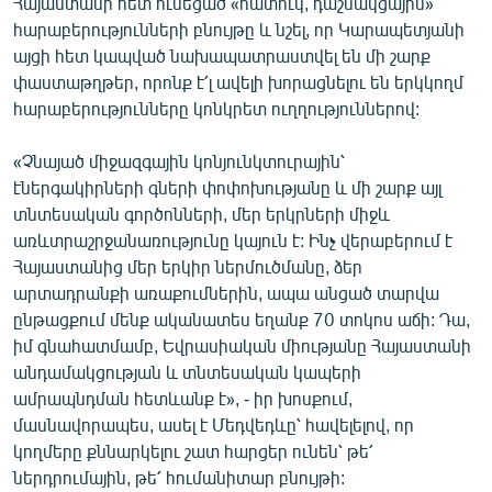
Հայաստանի հետ ունեցած «հատուկ, դաշնակցային»
English
հարաբերությունների բնույթը և նշել, որ Կարապետյանի
այցի հետ կապված նախապատրաստվել են մի շարք
Русский
փաստաթղթեր, որոնք է՛լ ավելի խորացնելու են երկկողմ
հարաբերությունները կոնկրետ ուղղություններով:
ՀԵՏԵՎԵՔ ՄԵԶ
«Չնայած միջազգային կոնյունկտուրային՝
էներգակիրների գների փոփոխությանը և մի շարք այլ
տնտեսական գործոնների, մեր երկրների միջև
առևտրաշրջանառությունը կայուն է: Ինչ վերաբերում է
Հայաստանից մեր երկիր ներմուծմանը, ձեր
«Ազատության» բոլոր կայքերը
արտադրանքի առաքումներին, ապա անցած տարվա
ընթացքում մենք ականատես եղանք 70 տոկոս աճի: Դա,
իմ գնահատմամբ, Եվրասիական միությանը Հայաստանի
անդամակցության և տնտեսական կապերի
ամրապնդման հետևանք է», - իր խոսքում,
մասնավորապես, ասել է Մեդվեդևը՝ հավելելով, որ
կողմերը քննարկելու շատ հարցեր ունեն՝ թե՛
ներդրումային, թե՛ հումանիտար բնույթի: