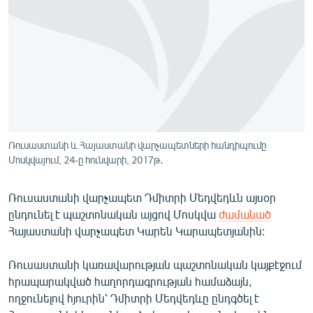
ՄԻՋԱԶԳԱՅԻՆ
ՄՇԱԿՈՒՅԹ
ՍՊՈՐՏ
ՄԵԿՆԱԲԱՆՈՒԹՅՈՒՆ
ՏՏ ԵՒ ԻՆՏԵՐՆԵՏ
ԿՈՐՈՆԱՎԻՐՈՒՍ
Ռուսաստանի և Հայաստանի վարչապետների հանդիպումը
Մոսկվայում, 24-ը հունվարի, 2017թ․
ԱՐԽԻՎ
ՏԵՍԱՆՅՈՒԹԵՐ
Ռուսաստանի վարչապետ Դմիտրի Մեդվեդևն այսօր
ԲԱՆԱՎԵՃ
ընդունել է պաշտոնական այցով Մոսկվա
ժամանած
Հայաստանի վարչապետ Կարեն Կարապետյանին:
ՁԳՏԵԼՈՎ ԼԱՎԱԳՈՒՅՆԻՆ
ՓՈԴՔԱՍԹ
Ռուսաստանի կառավարության պաշտոնական կայքէջում
հրապարակված հաղորդագրության համաձայն,
ողջունելով հյուրին՝ Դմիտրի Մեդվեդևը ընդգծել է
Հայերեն