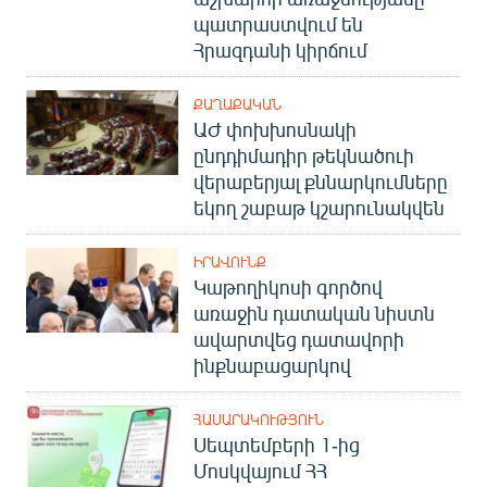
պատրաստվում են
Հրազդանի կիրճում
ՔԱՂԱՔԱԿԱՆ
ԱԺ փոխխոսնակի
ընդդիմադիր թեկնածուի
վերաբերյալ քննարկումները
եկող շաբաթ կշարունակվեն
ԻՐԱՎՈՒՆՔ
Կաթողիկոսի գործով
առաջին դատական նիստն
ավարտվեց դատավորի
ինքնաբացարկով
ՀԱՍԱՐԱԿՈՒԹՅՈՒՆ
Սեպտեմբերի 1-ից
Մոսկվայում ՀՀ