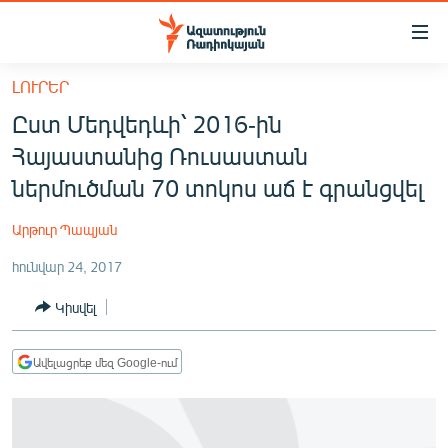
Մատչելիության
հղումներ
Անցնել
ԼՈՒՐԵՐ
հիմնական
ԱԶԱՏՈՒԹՅՈՒՆ TV
Ըստ Մեդվեդևի՝ 2016-ին
բովանդակությանը
ՀԱՅԱՍՏԱՆ
Անցնել
Հայաստանից Ռուսաստան
հիմնական
ՔԱՂԱՔԱԿԱՆ
ներմուծման 70 տոկոս աճ է գրանցվել
մենյուին
ԸՆՏՐՈՒԹՅՈՒՆՆԵՐ 2026
Որոնում
Արթուր Պապյան
ԻՐԱՎՈՒՆՔ
հունվար 24, 2017
ՀԱՍԱՐԱԿՈՒԹՅՈՒՆ
Կիսվել
ՏՆՏԵՍՈՒԹՅՈՒՆ
ՂԱՐԱԲԱՂ
Ավելացրեք մեզ Google-ում
ՊԱՏԵՐԱԶՄԻ 6 ՇԱԲԱԹՆԵՐԸ
ՏԱՐԱԾԱՇՐՋԱՆ