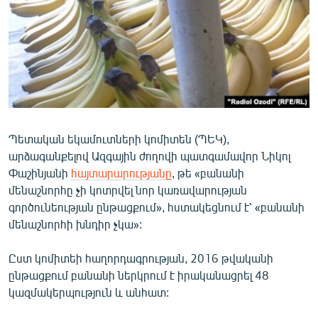
ՄԻՋԱԶԳԱՅԻՆ
ՄՇԱԿՈՒՅԹ
ՍՊՈՐՏ
ՄԵԿՆԱԲԱՆՈՒԹՅՈՒՆ
ՏՏ ԵՒ ԻՆՏԵՐՆԵՏ
Պետական եկամուտների կոմիտեն (ՊԵԿ),
ԿՈՐՈՆԱՎԻՐՈՒՍ
արձագանքելով Ազգային ժողովի պատգամավոր Նիկոլ
ԱՐԽԻՎ
Փաշինյանի
հայտարարությանը
, թե «բանանի
մենաշնորհը չի կոտրվել նոր կառավարության
ՏԵՍԱՆՅՈՒԹԵՐ
գործունեության ընթացքում», հստակեցնում է՝ «բանանի
ԲԱՆԱՎԵՃ
մենաշնորհի խնդիր չկա»:
ՁԳՏԵԼՈՎ ԼԱՎԱԳՈՒՅՆԻՆ
Ըստ կոմիտեի հաղորդագրության, 2016 թվականի
ՓՈԴՔԱՍԹ
ընթացքում բանանի ներկրում է իրականացրել 48
կազմակերպություն և անհատ:
Հայերեն