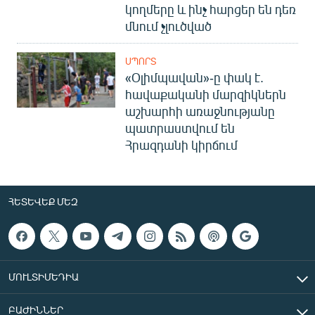
կողմերը և ինչ հարցեր են դեռ
մնում չլուծված
ՍՊՈՐՏ
«Օլիմպավան»-ը փակ է.
հավաքականի մարզիկներն
աշխարհի առաջնությանը
պատրաստվում են
Հրազդանի կիրճում
ՀԵՏԵՎԵՔ ՄԵԶ
ՄՈՒԼՏԻՄԵԴԻԱ
ԲԱԺԻՆՆԵՐ