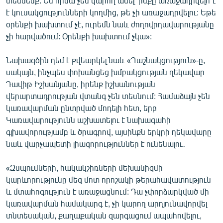
տեսնենք: Ես հիմա չեմ կարող ասել՝ ինքը առաջադրվելո՞ւ
է կուսակցությունների կողմից, թե չի առաջադրվելու: Եթե
օրենքի խախտում չէ, ուրեմն նաև ժողովրդավարությանը
չի հարվածում: Օրենքի խախտում չկա»:
Նախագծին դեմ է քվեարկել նաև «Դաշնակցություն»-ը,
սակայն, ինչպես փոխանցեց խմբակցության ղեկավար
Դավիթ Իշխանյանը, իրենք իշխանության
վերարտադրության վտանգ չեն տեսնում: Համաձայն չեն
կառավարման ընտրված մոդելի հետ, երբ
Կառավարությունն աշխատելու է նախագահի
գլխավորությամբ և ծրագրով, այսինքն երկրի ղեկավարը
նաև վարչապետի լիազորություններ է ունենալու․
«Զսպումների, հակակշիռների մեխանիզմի
կարևորությունը մեզ մոտ որոշակի թերահավատություն
և մտահոգություն է առաջացնում: Դա չփորձարկված մի
կառավարման համակարգ է, չի կարող արդյունավորվել
տնտեսական, քաղաքական զարգացում ապահովելու,