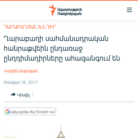
Մատչելիության
հղումներ
Անցնել
ՂԱՐԱԲԱՂՅԱՆ ԽՆԴԻՐ
հիմնական
ԱԶԱՏՈՒԹՅՈՒՆ TV
Ղարաբաղի սահմանադրական
բովանդակությանը
ՀԱՅԱՍՏԱՆ
Անցնել
հանրաքվեին ընդառաջ
հիմնական
ՔԱՂԱՔԱԿԱՆ
ընդդիմադիրները ահազանգում են
մենյուին
ԸՆՏՐՈՒԹՅՈՒՆՆԵՐ 2026
Որոնում
Կարլեն Ասլանյան
ԻՐԱՎՈՒՆՔ
հունվար 18, 2017
ՀԱՍԱՐԱԿՈՒԹՅՈՒՆ
Կիսվել
ՏՆՏԵՍՈՒԹՅՈՒՆ
ՂԱՐԱԲԱՂ
Ավելացրեք մեզ Google-ում
ՊԱՏԵՐԱԶՄԻ 6 ՇԱԲԱԹՆԵՐԸ
ՏԱՐԱԾԱՇՐՋԱՆ