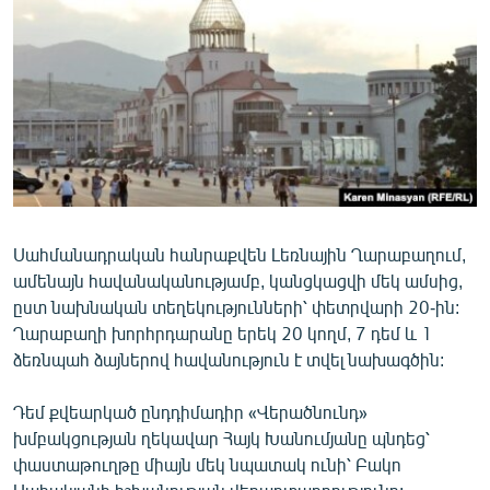
ՄԻՋԱԶԳԱՅԻՆ
ՄՇԱԿՈՒՅԹ
ՍՊՈՐՏ
ՄԵԿՆԱԲԱՆՈՒԹՅՈՒՆ
ՏՏ ԵՒ ԻՆՏԵՐՆԵՏ
ԿՈՐՈՆԱՎԻՐՈՒՍ
Սահմանադրական հանրաքվեն Լեռնային Ղարաբաղում,
ԱՐԽԻՎ
ամենայն հավանականությամբ, կանցկացվի մեկ ամսից,
ՏԵՍԱՆՅՈՒԹԵՐ
ըստ նախնական տեղեկությունների՝ փետրվարի 20-ին:
Ղարաբաղի խորհրդարանը երեկ 20 կողմ, 7 դեմ և 1
ԲԱՆԱՎԵՃ
ձեռնպահ ձայներով հավանություն է տվել նախագծին:
ՁԳՏԵԼՈՎ ԼԱՎԱԳՈՒՅՆԻՆ
Դեմ քվեարկած ընդդիմադիր «Վերածնունդ»
ՓՈԴՔԱՍԹ
խմբակցության ղեկավար Հայկ Խանումյանը պնդեց՝
փաստաթուղթը միայն մեկ նպատակ ունի՝ Բակո
Հայերեն