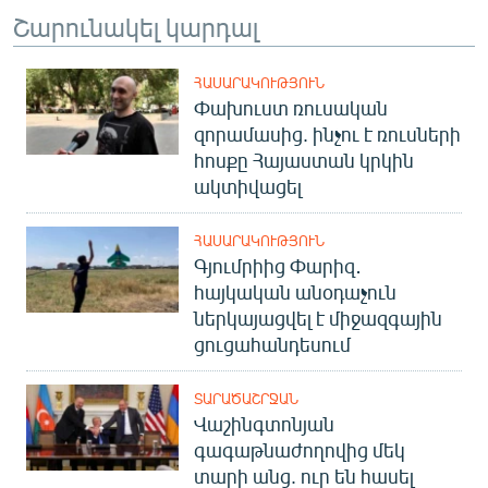
Շարունակել կարդալ
ՀԱՍԱՐԱԿՈՒԹՅՈՒՆ
Փախուստ ռուսական
զորամասից. ինչու է ռուսների
հոսքը Հայաստան կրկին
ակտիվացել
ՀԱՍԱՐԱԿՈՒԹՅՈՒՆ
Գյումրիից Փարիզ․
հայկական անօդաչուն
ներկայացվել է միջազգային
ցուցահանդեսում
ՏԱՐԱԾԱՇՐՋԱՆ
Վաշինգտոնյան
գագաթնաժողովից մեկ
տարի անց. ուր են հասել