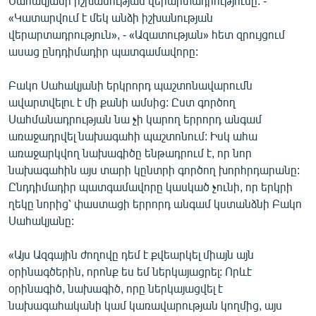
Սահակյանի իշխանության վերարտադրությունը: -
English
«Կատարվում է մեկ անձի իշխանության
վերարտադրություն», - «Ազատության» հետ զրույցում
Русский
ասաց ընդդիմադիր պատգամավորը:
ՀԵՏԵՎԵՔ ՄԵԶ
Բակո Սահակյանի երկրորդ պաշտոնավարումն
ավարտվելու է մի քանի ամսից: Ըստ գործող
Սահմանադրության նա չի կարող երրորդ անգամ
առաջադրվել նախագահի պաշտոնում: Իսկ ահա
առաջարկվող նախագիծը ենթադրում է, որ նոր
նախագահին այս տարի կընտրի գործող խորհրդարանը:
«Ազատության» բոլոր կայքերը
Ընդդիմադիր պատգամավորը կասկած չունի, որ երկրի
ղեկը նորից՝ փաստացի երրորդ անգամ կստանձնի Բակո
Սահակյանը:
«Այս Ազգային ժողովը դեմ է քվեարկել միայն այն
օրինագծերին, որոնք ես եմ ներկայացրել: Որևէ
օրինագիծ, նախագիծ, որը ներկայացվել է
նախագահականի կամ կառավարության կողմից, այս