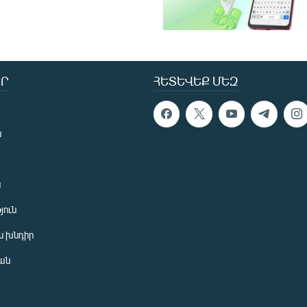
Ր
ՀԵՏԵՎԵՔ ՄԵԶ
ն
ն
յուն
 խնդիր
ան