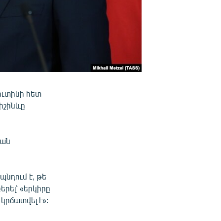
ուտինի հետ
Քիշինևը
կան
պնդում է, թե
երել՝ «երկիրը
կրճատվել է»: