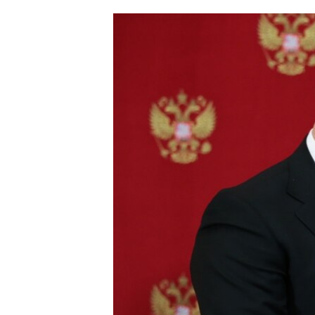
ՄԻՋԱԶԳԱՅԻՆ
ՄՇԱԿՈՒՅԹ
ՍՊՈՐՏ
ՄԵԿՆԱԲԱՆՈՒԹՅՈՒՆ
ՏՏ ԵՒ ԻՆՏԵՐՆԵՏ
ԿՈՐՈՆԱՎԻՐՈՒՍ
ԱՐԽԻՎ
ՏԵՍԱՆՅՈՒԹԵՐ
ԲԱՆԱՎԵՃ
ՁԳՏԵԼՈՎ ԼԱՎԱԳՈՒՅՆԻՆ
ՓՈԴՔԱՍԹ