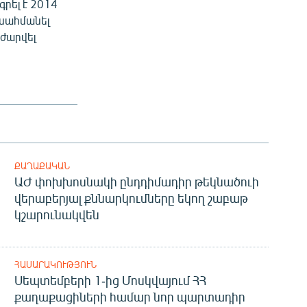
րել է 2014
սահմանել
ժարվել
ՔԱՂԱՔԱԿԱՆ
ԱԺ փոխխոսնակի ընդդիմադիր թեկնածուի
վերաբերյալ քննարկումները եկող շաբաթ
կշարունակվեն
ՀԱՍԱՐԱԿՈՒԹՅՈՒՆ
Սեպտեմբերի 1-ից Մոսկվայում ՀՀ
քաղաքացիների համար նոր պարտադիր