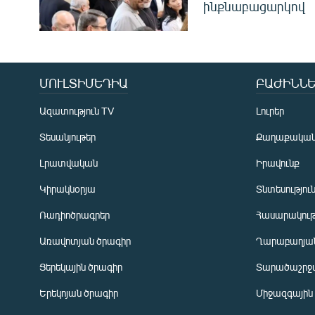
ինքնաբացարկով
ՄՈՒԼՏԻՄԵԴԻԱ
ԲԱԺԻՆՆԵ
Ազատություն TV
Լուրեր
Տեսանյութեր
Քաղաքակա
Լրատվական
Իրավունք
Կիրակնօրյա
Տնտեսությու
Ռադիոծրագրեր
Հասարակութ
Առավոտյան ծրագիր
Ղարաբաղյան
Ցերեկային ծրագիր
Տարածաշրջ
Հայերեն
Երեկոյան ծրագիր
Միջազգային
English