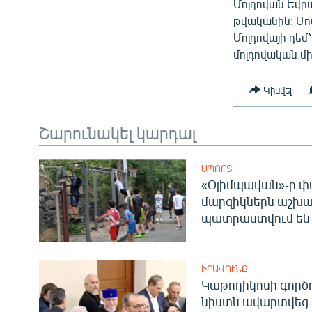
Մոլդովան Եվր
թվականին: Մո
Մոլդովայի դե
մոլդովական մ
Կիսվել
Շարունակել կարդալ
ՍՊՈՐՏ
«Օլիմպավան»-ը փ
մարզիկներն աշխա
պատրաստվում են 
ԻՐԱՎՈՒՆՔ
Կաթողիկոսի գոր
նիստն ավարտվեց