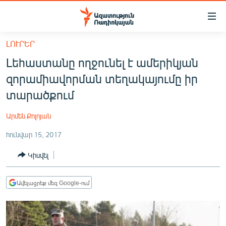
Մատչելիության
հղումներ
Անցնել
ԼՈՒՐԵՐ
հիմնական
ԱԶԱՏՈՒԹՅՈՒՆ TV
Լեհաստանը ողջունել է ամերիկյան
բովանդակությանը
ՀԱՅԱՍՏԱՆ
Անցնել
զորամիավորման տեղակայումը իր
հիմնական
ՔԱՂԱՔԱԿԱՆ
տարածքում
մենյուին
ԸՆՏՐՈՒԹՅՈՒՆՆԵՐ 2026
Որոնում
Արմեն Քոլոյան
ԻՐԱՎՈՒՆՔ
հունվար 15, 2017
ՀԱՍԱՐԱԿՈՒԹՅՈՒՆ
Կիսվել
ՏՆՏԵՍՈՒԹՅՈՒՆ
ՂԱՐԱԲԱՂ
Ավելացրեք մեզ Google-ում
ՊԱՏԵՐԱԶՄԻ 6 ՇԱԲԱԹՆԵՐԸ
ՏԱՐԱԾԱՇՐՋԱՆ