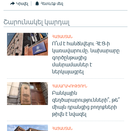
Կիսվել
Հետևեք մեզ
Շարունակել կարդալ
ՀԱՅԱՍՏԱՆ
Ո՞ւմ է հանձնվելու ՀԷՑ-ի
կառավարումը. նախարարը
գործընթացից
մանրամասներ է
ներկայացրել
ՀԱՍԱՐԱԿՈՒԹՅՈՒՆ
Բանկային
զեղծարարությունների՞, թե՞
միայն դրանցից բողոքների
թիվն է նվազել
ՀԱՅԱՍՏԱՆ