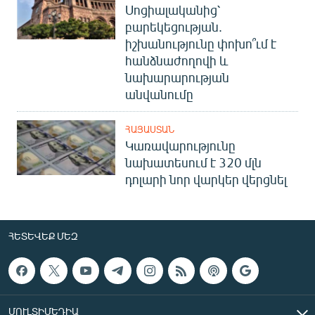
Սոցիալականից՝
բարեկեցության.
իշխանությունը փոխո՞ւմ է
հանձնաժողովի և
նախարարության
անվանումը
ՀԱՅԱՍՏԱՆ
Կառավարությունը
նախատեսում է 320 մլն
դոլարի նոր վարկեր վերցնել
ՀԵՏԵՎԵՔ ՄԵԶ
ՄՈՒԼՏԻՄԵԴԻԱ