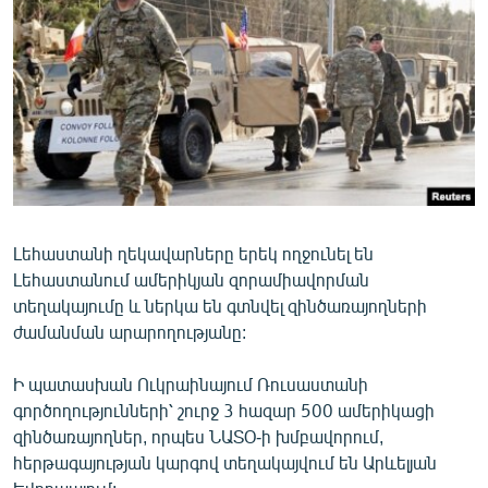
ՄԻՋԱԶԳԱՅԻՆ
ՄՇԱԿՈՒՅԹ
ՍՊՈՐՏ
ՄԵԿՆԱԲԱՆՈՒԹՅՈՒՆ
ՏՏ ԵՒ ԻՆՏԵՐՆԵՏ
ԿՈՐՈՆԱՎԻՐՈՒՍ
Լեհաստանի ղեկավարները երեկ ողջունել են
ԱՐԽԻՎ
Լեհաստանում ամերիկյան զորամիավորման
ՏԵՍԱՆՅՈՒԹԵՐ
տեղակայումը և ներկա են գտնվել զինծառայողների
ժամանման արարողությանը:
ԲԱՆԱՎԵՃ
ՁԳՏԵԼՈՎ ԼԱՎԱԳՈՒՅՆԻՆ
Ի պատասխան Ուկրաինայում Ռուսաստանի
գործողությունների՝ շուրջ 3 հազար 500 ամերիկացի
ՓՈԴՔԱՍԹ
զինծառայողներ, որպես ՆԱՏՕ-ի խմբավորում,
հերթագայության կարգով տեղակայվում են Արևելյան
Հայերեն