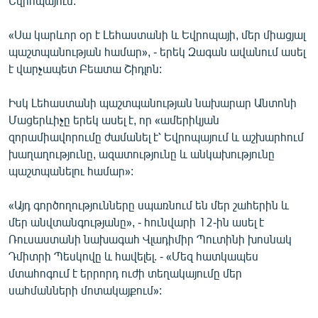
Եվրոպայում:
English
«Սա կարևոր օր է Լեհաստանի և Եվրոպայի, մեր միացյալ
Русский
պաշտպանության համար», - երեկ Զագան ավանում ասել
է վարչապետ Բեատա Շիդլոն:
ՀԵՏԵՎԵՔ ՄԵԶ
Իսկ Լեհաստանի պաշտպանության նախարար Անտոնի
Մացերևիչը երեկ ասել է, որ «ամերիկյան
զորամիավորումը ժամանել է՝ Եվրոպայում և աշխարհում
խաղաղությունը, ազատությունը և անկախությունը
պաշտպանելու համար»:
«Ազատության» բոլոր կայքերը
«Այդ գործողությունները սպառնում են մեր շահերին և
մեր անվտանգությանը», - հունվարի 12-ին ասել է
Ռուսաստանի նախագահ Վլադիմիր Պուտինի խոսնակ
Դմիտրի Պեսկովը և հավելել. - «Մեզ հատկապես
մտահոգում է երրորդ ուժի տեղակայումը մեր
սահմանների մոտակայքում»: