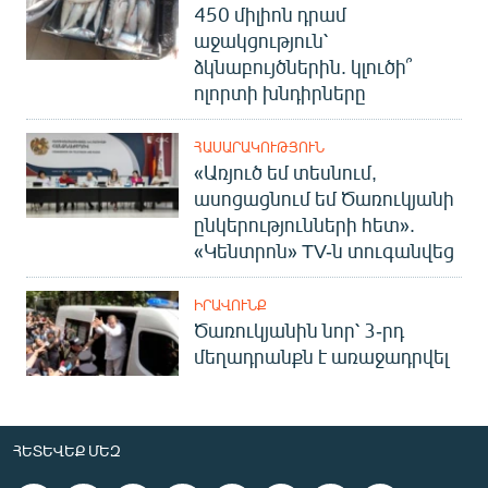
450 միլիոն դրամ
աջակցություն՝
ձկնաբույծներին. կլուծի՞
ոլորտի խնդիրները
ՀԱՍԱՐԱԿՈՒԹՅՈՒՆ
«Առյուծ եմ տեսնում,
ասոցացնում եմ Ծառուկյանի
ընկերությունների հետ».
«Կենտրոն» TV-ն տուգանվեց
ԻՐԱՎՈՒՆՔ
Ծառուկյանին նոր՝ 3-րդ
մեղադրանքն է առաջադրվել
ՀԵՏԵՎԵՔ ՄԵԶ