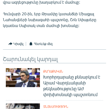
վրա ազդեցությունը խաղարկում է մամուլը:
English
Русский
Հունվարի 20-ին, երբ Թրամփը կստանձնի Միացյալ
Նահանգների նախագահի պաշտոնը, Շոն Սփայսերը
կդառնա Սպիտակ տան մամուլի խոսնակը:
ՀԵՏԵՎԵՔ ՄԵԶ
Կիսվել
Հետևեք մեզ
Շարունակել կարդալ
«Ազատության» բոլոր կայքերը
ՔԱՂԱՔԱԿԱՆ
Խորհրդարանը քննարկում է
Արամ Վարդևանյանի
թեկնածությունը ԱԺ
փոխխոսնակի պաշտոնում
ՏՆՏԵՍՈՒԹՅՈՒՆ