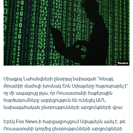
ՄԻՋԱԶԳԱՅԻՆ
ՄՇԱԿՈՒՅԹ
ՍՊՈՐՏ
ՄԵԿՆԱԲԱՆՈՒԹՅՈՒՆ
ՏՏ ԵՒ ԻՆՏԵՐՆԵՏ
ԿՈՐՈՆԱՎԻՐՈՒՍ
ԱՐԽԻՎ
Միացյալ Նահանգների ընտրյալ նախագահ Դոնալդ
ՏԵՍԱՆՅՈՒԹԵՐ
Թրամփի մամուլի խոսնակ Շոն Սփայսերը հայտարարել է՝
ԲԱՆԱՎԵՃ
ոչ մի ապացույց չկա, որ Ռուսաստանի հաքերային
հարձակումները ազդեցություն են ունեցել ԱՄՆ
ՁԳՏԵԼՈՎ ԼԱՎԱԳՈՒՅՆԻՆ
նախագահական ընտրությունների արդյունքների վրա:
ՓՈԴՔԱՍԹ
Երեկ Fox News-ի հարցազրույցում Սփայսերն ասել է, թե
Հայերեն
Ռուսաստանի կողմից ընտրությունների արդյունքների