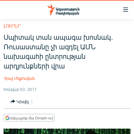
Մատչելիության
հղումներ
Անցնել
ԼՈՒՐԵՐ
հիմնական
ԱԶԱՏՈՒԹՅՈՒՆ TV
Սպիտակ տան ապագա խոսնակ.
բովանդակությանը
ՀԱՅԱՍՏԱՆ
Անցնել
Ռուսաստանը չի ազդել ԱՄՆ
հիմնական
ՔԱՂԱՔԱԿԱՆ
նախագահի ընտրության
մենյուին
ԸՆՏՐՈՒԹՅՈՒՆՆԵՐ 2026
արդյունքների վրա
Որոնում
ԻՐԱՎՈՒՆՔ
Հրաչ Մելքումյան
ՀԱՍԱՐԱԿՈՒԹՅՈՒՆ
հունվար 03, 2017
ՏՆՏԵՍՈՒԹՅՈՒՆ
Կիսվել
ՂԱՐԱԲԱՂ
ՊԱՏԵՐԱԶՄԻ 6 ՇԱԲԱԹՆԵՐԸ
Ավելացրեք մեզ Google-ում
ՏԱՐԱԾԱՇՐՋԱՆ