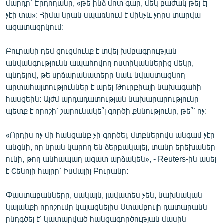
մարդը՝ Էրդողանը, «թե ինձ մոտ գար, մեկ բաժակ թեյ էլ
English
չէի տա»: Հիմա նրան սպառնում է մինչև չորս տարվա
ազատազրկում:
Русский
Բուրանի դեմ ցուցմունք է տվել խմբագրության
ՀԵՏԵՎԵՔ ՄԵԶ
անվանգությունն ապահովող ոստիկաններից մեկը,
պնդելով, թե սրճարանատերը նաև նվաստացնող
արտահայտություններ է արել Թուրքիայի նախագահի
հասցեին: Այժմ արդադատության նախարարությունը
պետք է որոշի՝ շարունակե՞լ գործի քննությունը, թե՞՝ ոչ:
«Ազատության» բոլոր կայքերը
«Որդիս ոչ մի հանցանք չի գործել, մտքներովս անգամ չէր
անցնի, որ նրան կարող են ձերբակալել, տանը երեխաներ
ունի, թող անհապաղ ազատ արձակեն», - Reuters-ին ասել
է Շենոլի հայրը՝ Իսմայիլ Բուրանը:
Փաստաբանները, սակայն, լավատես չեն, նախնական
կալանքի որոշումը կայացնելիս Ստամբուլի դատարանն
ընդգծել է՝ կատարված հանցագործության մասին