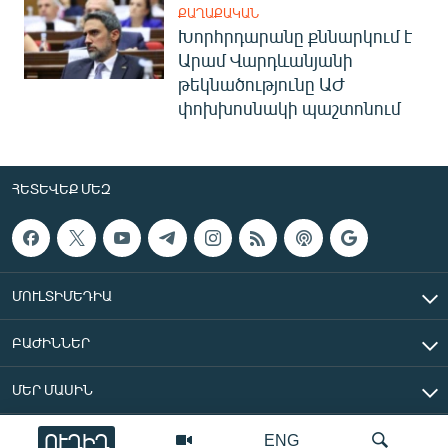
ՔԱՂԱՔԱԿԱՆ
Խորհրդարանը քննարկում է
Արամ Վարդևանյանի
թեկնածությունը ԱԺ
փոխխոսնակի պաշտոնում
ՀԵՏԵՎԵՔ ՄԵԶ
ՄՈՒԼՏԻՄԵԴԻԱ
ԲԱԺԻՆՆԵՐ
ՄԵՐ ՄԱՍԻՆ
ՈՒՂԻՂ
ENG
«Ազատ Եվրոպա/Ազատություն» ռադիոկայան © 2026