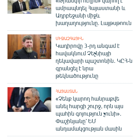
«Թրամփի ուղին» կարող է
ամրապնդել Հայաստանի և
Ադրբեջանի միջև
խաղաղությունը. Լայթսթոուն
ՄԻՋԱԶԳԱՅԻՆ
Կադիրովը 3-րդ անգամ է
հավակնում Չեչնիայի
ղեկավարի պաշտոնին․ ԿԸՀ-ն
գրանցել է նրա
թեկնածությունը
ՀԱՅԱՍՏԱՆ
«Չենք կարող հանրաքվե
անել հարցի շուրջ, որն այս
պահին գոյություն չունի»․
Փաշինյանը՝ ԵՄ
անդամակցության մասին