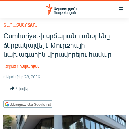
Մատչելիության
հղումներ
Անցնել
ՏԱՐԱԾԱՇՐՋԱՆ
հիմնական
ԱԶԱՏՈՒԹՅՈՒՆ TV
Cumhuriyet-ի սրճարանի տնօրենը
բովանդակությանը
ՀԱՅԱՍՏԱՆ
Անցնել
ձերբակալվել է Թուրքիայի
հիմնական
ՔԱՂԱՔԱԿԱՆ
նախագահին վիրավորելու համար
մենյուին
ԸՆՏՐՈՒԹՅՈՒՆՆԵՐ 2026
Որոնում
Հեղինե Բունիաթյան
ԻՐԱՎՈՒՆՔ
դեկտեմբեր 28, 2016
ՀԱՍԱՐԱԿՈՒԹՅՈՒՆ
Կիսվել
ՏՆՏԵՍՈՒԹՅՈՒՆ
ՂԱՐԱԲԱՂ
Ավելացրեք մեզ Google-ում
ՊԱՏԵՐԱԶՄԻ 6 ՇԱԲԱԹՆԵՐԸ
ՏԱՐԱԾԱՇՐՋԱՆ