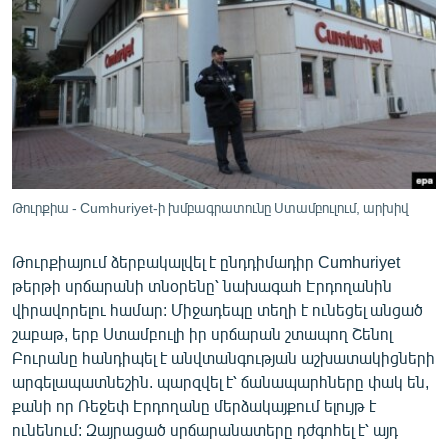
ՄԻՋԱԶԳԱՅԻՆ
ՄՇԱԿՈՒՅԹ
ՍՊՈՐՏ
ՄԵԿՆԱԲԱՆՈՒԹՅՈՒՆ
ՏՏ ԵՒ ԻՆՏԵՐՆԵՏ
ԿՈՐՈՆԱՎԻՐՈՒՍ
Թուրքիա - Cumhuriyet-ի խմբագրատունը Ստամբուլում, արխիվ
ԱՐԽԻՎ
Թուրքիայում ձերբակալվել է ընդդիմադիր Cumhuriyet
ՏԵՍԱՆՅՈՒԹԵՐ
թերթի սրճարանի տնօրենը՝ նախագահ Էրդողանին
ԲԱՆԱՎԵՃ
վիրավորելու համար: Միջադեպը տեղի է ունեցել անցած
շաբաթ, երբ Ստամբուլի իր սրճարան շտապող Շենոլ
ՁԳՏԵԼՈՎ ԼԱՎԱԳՈՒՅՆԻՆ
Բուրանը հանդիպել է անվտանգության աշխատակիցների
ՓՈԴՔԱՍԹ
արգելապատնեշին. պարզվել է՝ ճանապարհները փակ են,
քանի որ Ռեջեփ Էրդողանը մերձակայքում ելույթ է
ունենում: Զայրացած սրճարանատերը դժգոհել է՝ այդ
Հայերեն