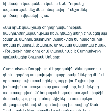
հիմնավոր կասկածներ կան, և եթե Բուրանը
ազատության մեջ մնա, հնարավոր է՝ ճնշումներ
գործադրի վկաների վրա:
«Սա որևէ կապ չունի ժողովրդավարության,
հանդուրժողականության հետ, դեպքը տեղի է ունեցել այս
շենքում, մարդու զայրույթը տարել-տեղ են հասցրել, ինչ
տեսակ ընկալում, մշակույթ, կրթական մակարդակ է սա»,
- Reuters-ի հետ զրույցում տարակուսել է Cumhuriyet-ի
սյունակագիր Շուքրան Սոները:
Cumhuriyet-ը Թուրքիայում Էրդողանին քննադատող և
դեռևս գործող սակավաթիվ պարբերականներից մեկն է,
որի տասը աշխատակիցները, այդ թվում՝ գլխավոր
խմբագիրն ու առաջատար լրագրողները, նոյեմբերից
ազատազրկված են՝ հուլիսյան հեղափոխության փորձին
մասնակցելու, քուրդ ահաբեկիչներին սատարելու
մեղադրանքներով: Թերթի նախորդ խմբագիրը՝ Ջան
Դյունդարն էլ ձերբակալվել էր անցած տարի, երբ