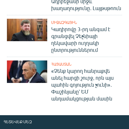
Ադրբեջանի միջև
խաղաղությունը. Լայթսթոուն
ՄԻՋԱԶԳԱՅԻՆ
Կադիրովը 3-րդ անգամ է
գրանցվել Չեչնիայի
ղեկավարի ուղղակի
ընտրություններում
ՀԱՅԱՍՏԱՆ
«Չենք կարող հանրաքվե
անել հարցի շուրջ, որն այս
պահին գոյություն չունի»․
Փաշինյանը՝ ԵՄ
անդամակցության մասին
ՀԵՏԵՎԵՔ ՄԵԶ