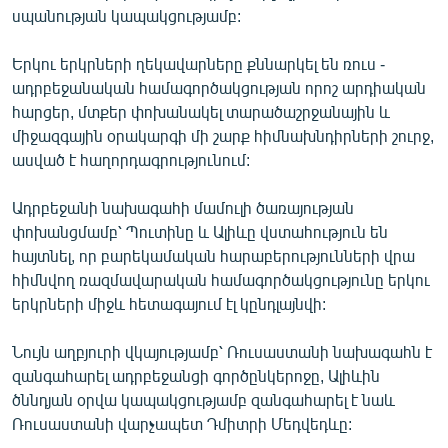
սպանության կապակցությամբ:
English
Русский
Երկու երկրների ղեկավարները քննարկել են ռուս -
ադրբեջանական համագործակցության որոշ արդիական
ՀԵՏԵՎԵՔ ՄԵԶ
հարցեր, մտքեր փոխանակել տարածաշրջանային և
միջազգային օրակարգի մի շարք հիմնախնդիրների շուրջ,
ասված է հաղորդագրությունում:
Ադրբեջանի նախագահի մամուլի ծառայության
փոխանցմամբ՝ Պուտինը և Ալիևը վստահություն են
«Ազատության» բոլոր կայքերը
հայտնել, որ բարեկամական հարաբերությունների վրա
հիմնվող ռազմավարական համագործակցությունը երկու
երկրների միջև հետագայում էլ կընդլայնվի:
Նույն աղբյուրի վկայությամբ՝ Ռուսաստանի նախագահն է
զանգահարել ադրբեջանցի գործընկերոջը, Ալիևին
ծննդյան օրվա կապակցությամբ զանգահարել է նաև
Ռուսաստանի վարչապետ Դմիտրի Մեդվեդևը: