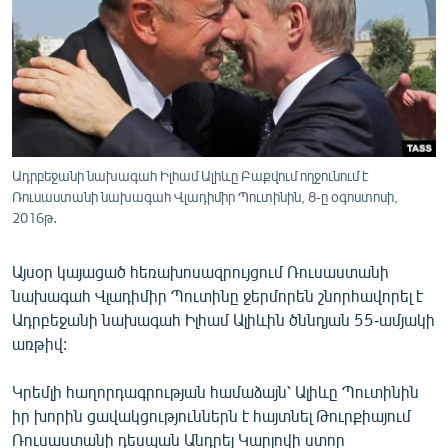
ՄԻՋԱԶԳԱՅԻՆ
ՄՇԱԿՈՒՅԹ
ՍՊՈՐՏ
ՄԵԿՆԱԲԱՆՈՒԹՅՈՒՆ
ՏՏ ԵՒ ԻՆՏԵՐՆԵՏ
Ադրբեջանի նախագահ Իլհամ Ալիևը Բաքվում ողջունում է
ԿՈՐՈՆԱՎԻՐՈՒՍ
Ռուսաստանի նախագահ Վլադիմիր Պուտինին, 8-ը օգոստոսի,
2016թ․
ԱՐԽԻՎ
ՏԵՍԱՆՅՈՒԹԵՐ
Այսօր կայացած հեռախոսազրույցում Ռուսաստանի
նախագահ Վլադիմիր Պուտինը ջերմորեն շնորհավորել է
ԲԱՆԱՎԵՃ
Ադրբեջանի նախագահ Իլհամ Ալիևին ծննդյան 55-ամյակի
ՁԳՏԵԼՈՎ ԼԱՎԱԳՈՒՅՆԻՆ
առթիվ:
ՓՈԴՔԱՍԹ
Կրեմլի հաղորդագրության համաձայն՝ Ալիևը Պուտինին
իր խորին ցավակցություններն է հայտնել Թուրքիայում
Հայերեն
Ռուսաստանի դեսպան Անդրեյ Կարլովի ստոր