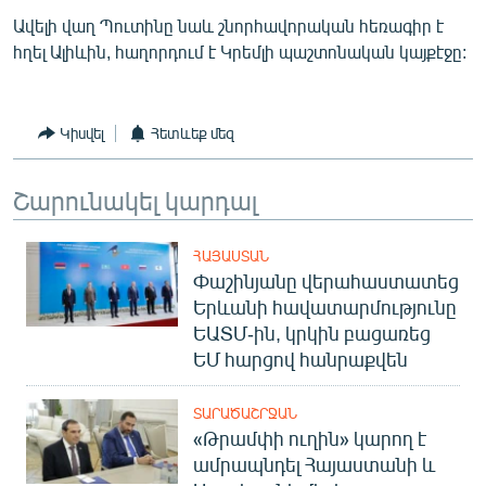
Ավելի վաղ Պուտինը նաև շնորհավորական հեռագիր է
հղել Ալիևին, հաղորդում է Կրեմլի պաշտոնական կայքէջը:
Կիսվել
Հետևեք մեզ
Շարունակել կարդալ
ՀԱՅԱՍՏԱՆ
Փաշինյանը վերահաստատեց
Երևանի հավատարմությունը
ԵԱՏՄ-ին, կրկին բացառեց
ԵՄ հարցով հանրաքվեն
ՏԱՐԱԾԱՇՐՋԱՆ
«Թրամփի ուղին» կարող է
ամրապնդել Հայաստանի և