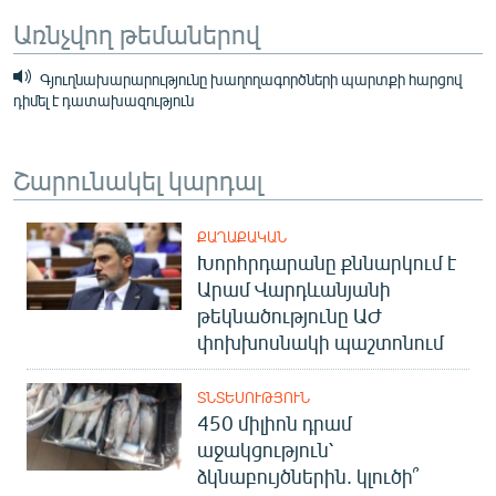
Առնչվող թեմաներով
Գյուղնախարարությունը խաղողագործների պարտքի հարցով
դիմել է դատախազություն
Շարունակել կարդալ
ՔԱՂԱՔԱԿԱՆ
Խորհրդարանը քննարկում է
Արամ Վարդևանյանի
թեկնածությունը ԱԺ
փոխխոսնակի պաշտոնում
ՏՆՏԵՍՈՒԹՅՈՒՆ
450 միլիոն դրամ
աջակցություն՝
ձկնաբույծներին. կլուծի՞