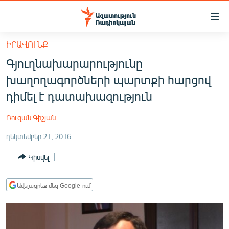
Մատչելիության
հղումներ
Անցնել
ԻՐԱՎՈՒՆՔ
հիմնական
ԱԶԱՏՈՒԹՅՈՒՆ TV
Գյուղնախարարությունը
բովանդակությանը
ՀԱՅԱՍՏԱՆ
Անցնել
խաղողագործների պարտքի հարցով
հիմնական
ՔԱՂԱՔԱԿԱՆ
դիմել է դատախազություն
մենյուին
ԸՆՏՐՈՒԹՅՈՒՆՆԵՐ 2026
Որոնում
Ռուզան Գիշյան
ԻՐԱՎՈՒՆՔ
դեկտեմբեր 21, 2016
ՀԱՍԱՐԱԿՈՒԹՅՈՒՆ
Կիսվել
ՏՆՏԵՍՈՒԹՅՈՒՆ
ՂԱՐԱԲԱՂ
Ավելացրեք մեզ Google-ում
ՊԱՏԵՐԱԶՄԻ 6 ՇԱԲԱԹՆԵՐԸ
ՏԱՐԱԾԱՇՐՋԱՆ