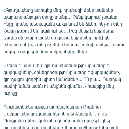
«Գյուղապետը ստիպեց մեզ, որպեսզի մենք տանենք
պարարտանյութի փողը տանք․․․ Չենք կարում չտանք:
Ինչը իրանց պետականն ա, գտնում են ձևեր, ինչ-որ տեղ
լծակը քաշում են, կայնում ես․․․ Իսկ մենք էլ ենք մեղք:
Արդեն մի տարի ամեն օր գալիս ենք ստեղ, որևիցե
անգամ որևիցե տեղ ոչ մեկը նորմալ բան չի ասել», - ասաց
բողոքի ցույցերի մասնակիցներից մեկը:
«Հետո էլ ասում են՝ գյուղատնտեսությունը պետք է
զարգացնենք, գինեգործությունը պետք է զարգացնենք,
գյուղացու կողքին պիտի կանգնենք․․․ Ո՞ւր ա․․․ Դարդակ
քամիի նման ասեն ու անցնեն գնա՞ն», - հավելեց մեկ
ուրիշը:
Գյուղատնտեսության փոխնախարար Ռոբերտ
Մակարյանը ցուցարարներին տեղեկացրել էր, թե
Պռոշյանի գինու-կոնյակի գործարանը որոշել է գնել
գյուղացիների գումարները չվերադարձնող «Վինար»-ի