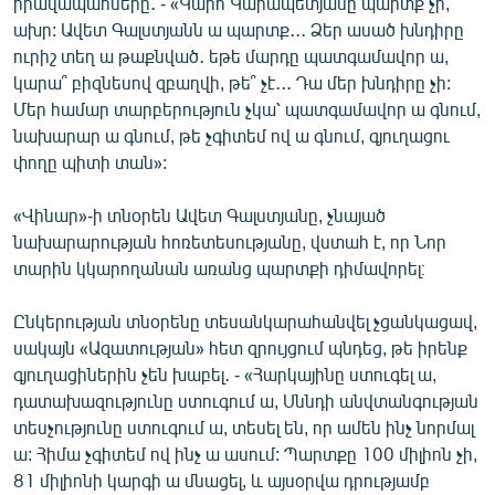
իրավապահները․ - «Կարո Կարապետյանը պարտք չի,
ախր: Ավետ Գալստյանն ա պարտք․․․ Ձեր ասած խնդիրը
ուրիշ տեղ ա թաքնված․ եթե մարդը պատգամավոր ա,
կարա՞ բիզնեսով զբաղվի, թե՞ չէ․․․ Դա մեր խնդիրը չի:
Մեր համար տարբերություն չկա՝ պատգամավոր ա գնում,
նախարար ա գնում, թե չգիտեմ ով ա գնում, գյուղացու
փողը պիտի տան»:
«Վինար»-ի տնօրեն Ավետ Գալստյանը, չնայած
նախարարության հոռետեսությանը, վստահ է, որ Նոր
տարին կկարողանան առանց պարտքի դիմավորել։
Ընկերության տնօրենը տեսանկարահանվել չցանկացավ,
սակայն «Ազատության» հետ զրույցում պնդեց, թե իրենք
գյուղացիներին չեն խաբել․ - «Հարկայինը ստուգել ա,
դատախազությունը ստուգում ա, Սննդի անվտանգության
տեսչությունը ստուգում ա, տեսել են, որ ամեն ինչ նորմալ
ա: Հիմա չգիտեմ ով ինչ ա ասում: Պարտքը 100 միլիոն չի,
81 միլիոնի կարգի ա մնացել, և այսօրվա դրությամբ