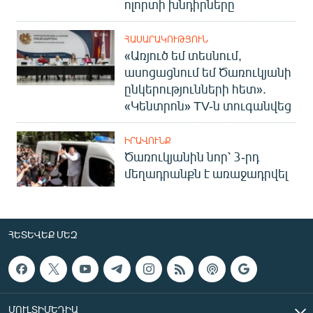
ոլորտի խնդիրները
ՀԱՍԱՐԱԿՈՒԹՅՈՒՆ
«Առյուծ եմ տեսնում,
ասոցացնում եմ Ծառուկյանի
ընկերությունների հետ».
«Կենտրոն» TV-ն տուգանվեց
ԻՐԱՎՈՒՆՔ
Ծառուկյանին նոր՝ 3-րդ
մեղադրանքն է առաջադրվել
ՀԵՏԵՎԵՔ ՄԵԶ
ՄՈՒԼՏԻՄԵԴԻԱ