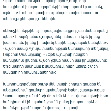
Գյուղատնտեսության նախարարությունը, որը
English
նախկինում խաղողագործներին հորդորում էր սպասել,
այժմ կոչ է անում դատի տալ անպատասխանատու ու
Русский
անփույթ ընկերություններին:
ՀԵՏԵՎԵՔ ՄԵԶ
«Առաջին հերթին այդ իրավագիտակցության մակարդակը
պետք է բարձրանա գյուղացիների մոտ, որ եթե իրենց
խաբում են, իրենց իրավունքներին պաշտպան կանգնեն»,
- այսօր ասաց Գյուղատնտեսության նախարարի տեղակալ
Ռոբերտ Մակարյանը: - «Եթե այդպիսի դեպքեր
նախկինում լինեին, այսօր չէինք հասնի այս իրավիճակին:
«Ազատության» բոլոր կայքերը
Եթե մարդը ապրանք է վաճառում, ինքը պետք է տեր
կանգնի իր իրավունքներին»:
Խաղողագործները շուրջ մեկ տարի բողոքի ցույցեր են
անցկացնում՝ գումարի պահանջով: Երկու շաբաթ առաջ
Կառավարության շենքի մոտ էին եկել ու վարչապետի հետ
հանդիպում էին պահանջում։ Նրանց խոսքով, իրենց
համբերությունն արդեն վաղուց է սպառվել։