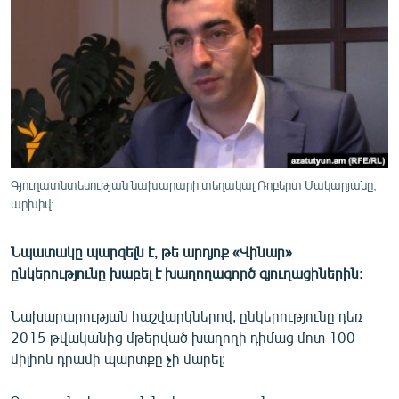
ՄԻՋԱԶԳԱՅԻՆ
ՄՇԱԿՈՒՅԹ
ՍՊՈՐՏ
ՄԵԿՆԱԲԱՆՈՒԹՅՈՒՆ
ՏՏ ԵՒ ԻՆՏԵՐՆԵՏ
ԿՈՐՈՆԱՎԻՐՈՒՍ
Գյուղատնտեսության նախարարի տեղակալ Ռոբերտ Մակարյանը,
արխիվ:
ԱՐԽԻՎ
ՏԵՍԱՆՅՈՒԹԵՐ
Նպատակը պարզելն է, թե արդյոք «Վինար»
ԲԱՆԱՎԵՃ
ընկերությունը խաբել է խաղողագործ գյուղացիներին:
ՁԳՏԵԼՈՎ ԼԱՎԱԳՈՒՅՆԻՆ
Նախարարության հաշվարկներով, ընկերությունը դեռ
ՓՈԴՔԱՍԹ
2015 թվականից մթերված խաղողի դիմաց մոտ 100
միլիոն դրամի պարտքը չի մարել:
Հայերեն