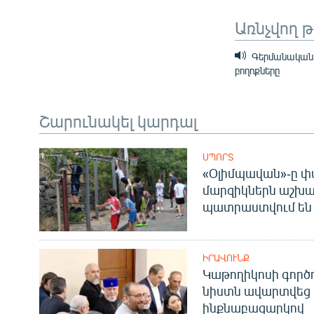
Առնչվող 
Գերմանական դ
բողոքները
Շարունակել կարդալ
ՍՊՈՐՏ
«Օլիմպավան»-ը փ
մարզիկներն աշխա
պատրաստվում են 
ԻՐԱՎՈՒՆՔ
Կաթողիկոսի գոր
նիստն ավարտվեց
ինքնաբացարկով