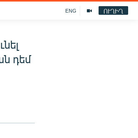
ՈՒՂԻՂ
ENG
նել
ն դեմ