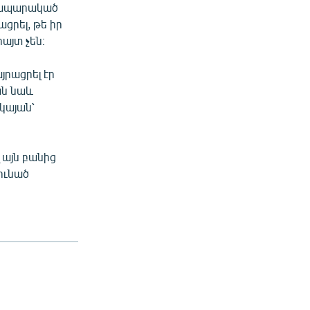
րապարակած
ացրել, թե իր
այտ չեն։
յրացրել էր
ան նաև
կայան՝
 այն բանից
ունած