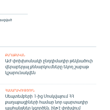
այացված
ՔԱՂԱՔԱԿԱՆ
ԱԺ փոխխոսնակի ընդդիմադիր թեկնածուի
վերաբերյալ քննարկումները եկող շաբաթ
կշարունակվեն
ՀԱՍԱՐԱԿՈՒԹՅՈՒՆ
Սեպտեմբերի 1-ից Մոսկվայում ՀՀ
քաղաքացիների համար նոր պարտադիր
պահանջներ կգործեն. ինչ է փոխվում