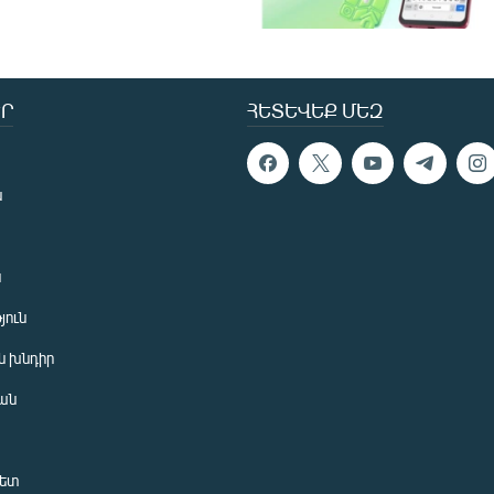
Ր
ՀԵՏԵՎԵՔ ՄԵԶ
ն
ն
յուն
 խնդիր
ան
նետ