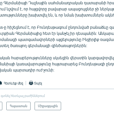
օրը Գերմանիայի Դաշնային սահմանադրական դատարանի հ
ում նշվում է, որ հայցվորը բավարար ապացույցներ չի ներկայ
տությունները խախտվել են, և որ նման խախտումներն ակնհ
ess-ը հիշեցնում է, որ Բունդեսթագում ընդունված բանաձևը զա
ուրքիան Գերմանիայից հետ էր կանչել իր դեսպանին։ Անկար
երմանացի պատգամավորների այցելությունը Ինջիրլիք ռազմա
յնտեղ ծառայող գերմանացի զինծառայողներին։
ական հարաբերությունները սկսեցին վերստին կարգավորվել
րմանիայի կառավարությունը հայտարարեց Բունդեսթագի ընդ
ական պարտադիր ուժ չունի։
Հետևեք մեզ
Տպել
 գտնել հետևյալ բաժիններում
Հայաստան
Միջազգային