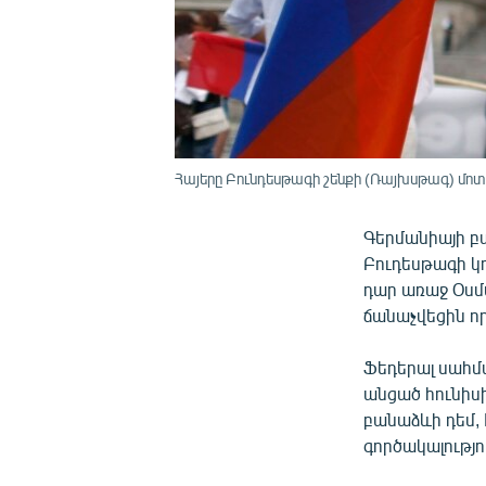
Հայերը Բունդեսթագի շենքի (Ռայխսթագ) մոտ, Բ
Գերմանիայի բա
Բուդեսթագի կո
դար առաջ Օսմա
ճանաչվեցին ո
Ֆեդերալ սահմա
անցած հունիս
բանաձևի դեմ, 
գործակալությո