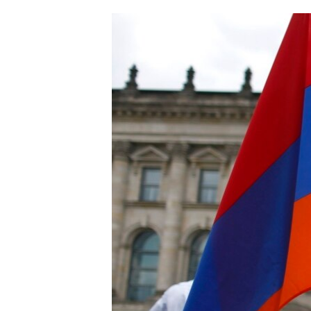
ՄԻՋԱԶԳԱՅԻՆ
ՄՇԱԿՈՒՅԹ
ՍՊՈՐՏ
ՄԵԿՆԱԲԱՆՈՒԹՅՈՒՆ
ՏՏ ԵՒ ԻՆՏԵՐՆԵՏ
ԿՈՐՈՆԱՎԻՐՈՒՍ
ԱՐԽԻՎ
ՏԵՍԱՆՅՈՒԹԵՐ
ԲԱՆԱՎԵՃ
ՁԳՏԵԼՈՎ ԼԱՎԱԳՈՒՅՆԻՆ
ՓՈԴՔԱՍԹ