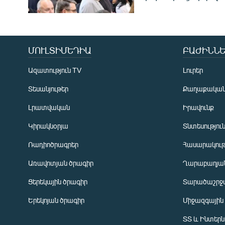
ՄՈՒԼՏԻՄԵԴԻԱ
ԲԱԺԻՆՆԵ
Ազատություն TV
Լուրեր
Տեսանյութեր
Քաղաքակա
Լրատվական
Իրավունք
Կիրակնօրյա
Տնտեսությու
Ռադիոծրագրեր
Հասարակութ
Առավոտյան ծրագիր
Ղարաբաղյան
Ցերեկային ծրագիր
Տարածաշրջ
Հայերեն
Երեկոյան ծրագիր
Միջազգային
English
ՏՏ և Ինտեր